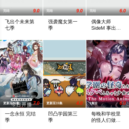
9.0
9.0
6.0
完结
完结
完结
飞出个未来第
强袭魔女第一
偶像大师
七季
季
SideM 事出有
因Mini!
这部动画片是The Simpsons的制作班底制作的。Phillip Fr
故事发生在一个存在着魔力的世界之中，
偶像大师SideM 
7.0
4.0
6.0
更新至05集
更新至15集
1集全
一念永恒 完结
凹凸学园第三
每晚和学校里
季
季
的怪人们做超
色情事情的少
为苍生大义，白小纯不得不与通天道人展开决战。随着旧世界破
在午夜神秘的钢琴声中凹凸学园的新学期
每晚和學校裡的怪人們