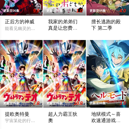
9.0
1.0
4.0
更新至06集
更新至06集
更新至04集
正后方的神威
我家的弟弟们
擅长逃跑的殿
真是让您费心
下 第二季
能看见幽灵的平凡女高中生·志津香，利用容易吸引幽灵的特殊体
了
高一结束的春假，糸因为母亲再婚而搬家
公元1333年，为
7.0
10.0
3.0
更新至06集
更新至06集
更新至06集
提欧奥特曼
超人力霸王狄
地狱模式～喜
奧
欢速通游戏的
宇宙某处的行星“H12” 这颗与地球极其相似的星球，某日遭到
玩家在废设定
宇宙某处的行星“H12” 这颗与地球极其
在无名网络游戏的