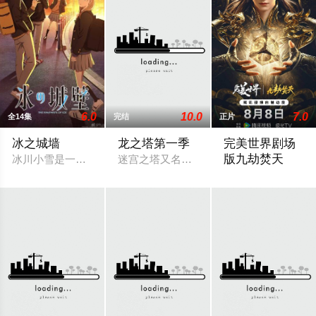
6.0
10.0
7.0
全14集
完结
正片
冰之城墙
龙之塔第一季
​完美世界剧场
版九劫焚天​
冰川小雪是一位内向的学生，她总是向外筑起一道高高的心墙，
迷宫之塔又名龙之塔全集动画讲述了阿努
《完美世界剧场版