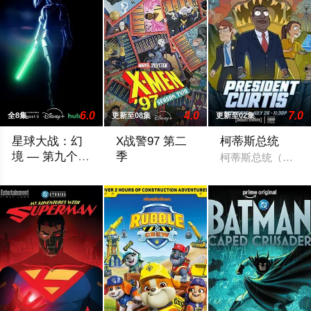
6.0
4.0
7.0
全8集
更新至08集
更新至02集
星球大战：幻
X战警97 第二
柯蒂斯总统
境 — 第九个绝
季
柯蒂斯总统（凯斯·大
地武士
该剧延续《星球大战：幻境》的世界观，见证绝地武士崭新篇章
X战警被分散到了各个时间线，从过去，到