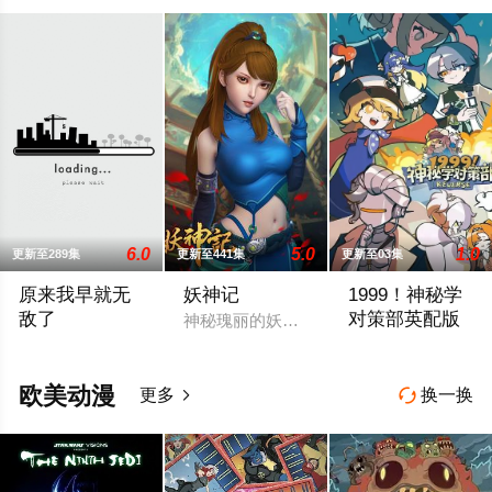
6.0
5.0
1.0
更新至289集
更新至441集
更新至03集
原来我早就无
妖神记
1999！神秘学
敌了
对策部英配版
神秘瑰丽的妖灵世界，奇奥无穷的时空妖
2023 / 大陆 / 国产动漫
不擅长与人交流、
欧美动漫
更多
换一换

