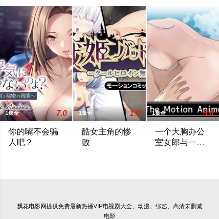
法使
7.0
1.0
5.0
1集全
1集全
1集全
你的嘴不会骗
酷女主角的惨
一个大胸办公
人吧？
败
室女郎与一个
住在乡下的男
PCゲーム「お口は浮気にならないのよ？～新婚なのに美人上司
故郷を焼き払われ全てを失った少女は、
サークル「なのはな
人调情
飘花电影网
提供免费最新热播VIP电视剧大全、动漫、综艺、高清未删减
电影