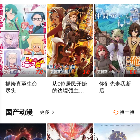
异世界无双～
第二季
7.0
1.0
8.0
更新至06集
更新至06集
更新至06集
描绘直至生命
从0位居民开始
你们先走我断
尽头
的边境领主大
后
人
女高中生安海相非常喜欢看漫画，尤其是 ☆野0 的《机器太与
因长期在战争中活跃，而被称为〝救国英
面对庞大的魔神大
国产动漫
更多
换一换

