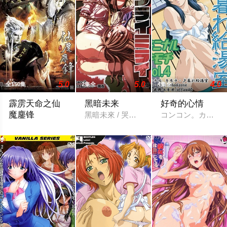
5.0
5.0
4.0
全150集
2集全
4集全
霹雳天命之仙
黑暗未来
好奇的心情
魔鏖锋
黑暗未來 / 哭泣未來 1 クライミライ sc
コンコン。カチャ
天命苦劫修羅海，三光盡現仙門在，仙魔鏖鋒戰雲開，邪心魔佛