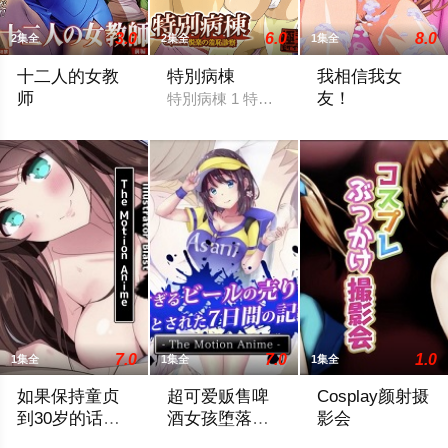
3.0
6.0
8.0
2集全
2集全
1集全
十二人的女教
特別病棟
我相信我女
师
友！
特別病棟 1 特別病棟 Capsule 1 闇の臨床
十二人的女教師 1 十二人の女教師 前編
我不知道她已經背
7.0
7.0
1.0
1集全
1集全
1集全
如果保持童贞
超可爱贩售啤
Cosplay颜射摄
到30岁的话貌
酒女孩堕落七
影会
似可以成为魔
日记
無職の引きこもりのまま30歳の誕生日を迎えた朝、オレは異能
超可愛販售啤酒女孩墮落七日記 [中文字幕] 
Cosplay顏射