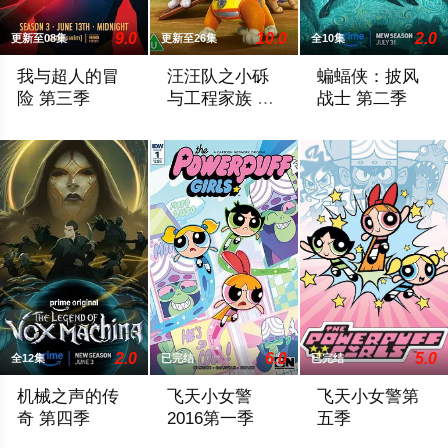
9.0
10.0
2.0
更新至08集
更新至26集
全10集
我与超人的冒
汪汪队之小砾
蝙蝠侠：披风
险 第三季
与工程家族 第
战士 第二季
三季
During Friday’s panel, Ouweleen also revealed that “My Adv
《汪汪队之小砾与工程家族第2季》是著
暂无简介，敬请期
2.0
6.0
5.0
全12集
已完结
已完结
机械之声的传
飞天小女警
飞天小女警第
奇 第四季
2016第一季
五季
Prime Video续订第四季。
Cartoon Network旗下经典动画
三位超能小女警拥