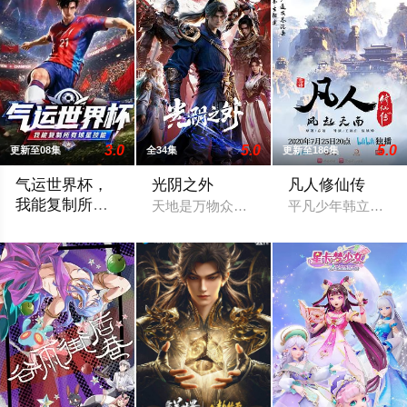
3.0
5.0
5.0
更新至08集
全34集
更新至186集
气运世界杯，
光阴之外
凡人修仙传
我能复制所有
天地是万物众生的客舍，光阴是古往今来
平凡少年韩立出生
球星技能
平行世界，足球胜负直接绑定国运。Z国连年战败，国运衰微，民