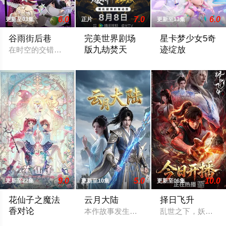
6.0
7.0
6.0
更新至03集
正片
更新至13集
谷雨街后巷
​完美世界剧场
星卡梦少女5奇
版九劫焚天​
迹绽放
在时空的交错点开着一间酒馆——谷雨街后巷。 无论城市的角落
《完美世界剧场版 九劫焚天》是动画《完
2026 / 中国大陆 /
9.0
5.0
10.0
更新至22集
更新至10集
更新至06集
花仙子之魔法
云月大陆
择日飞升
香对论
本作故事发生在架空修仙世界——云月大
乱世之下，妖祟横
东映动画与腾讯宣布将联手打造『花仙子』全新动画 新作将继承