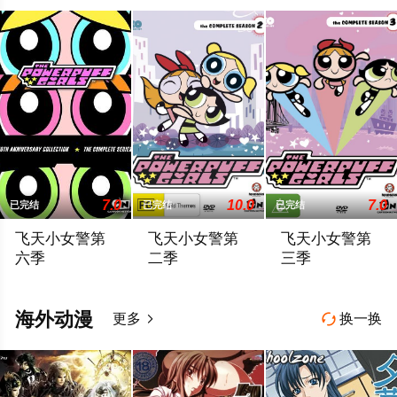
7.0
10.0
7.0
已完结
已完结
已完结
飞天小女警第
飞天小女警第
飞天小女警第
六季
二季
三季
三位超能小女警拥有无与伦比的超级力量，她们在睡前打击犯罪，
绝大部分的故事都发生在美国一个名为小镇村（Th
三位超能小女警拥
海外动漫
更多
换一换

