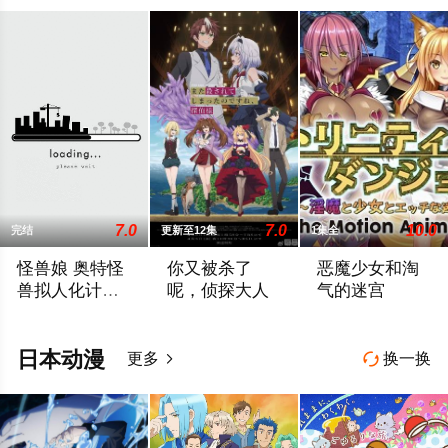
女
7.0
7.0
10.0
完结
更新至12集
1集全
怪兽娘 奥特怪
你又被杀了
恶魔少女和淘
兽拟人化计划
呢，侦探大人
气的迷宫
第一季
人類と怪獣との長い戦いは終結し、平和が訪れた。そんな時代に
被杀了。果然又被杀了。追月朔也是一位半
秘宝や未踏の地を
日本动漫
更多
换一换

