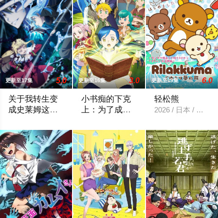
5.0
3.0
6.0
更新至17集
更新至16集
更新至19集
关于我转生变
小书痴的下克
轻松熊
成史莱姆这档
上：为了成为
2026 / 日本 / 动
事第四季
图书管理员不
举办开国祭并与各国缔结邦交的魔国联邦，开始朝着实现人类与
在现代日本生活的“本须丽乃”，在决定就
择手段！第四
季