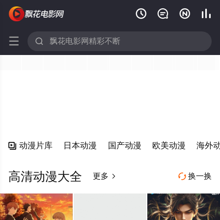






动漫片库
日本动漫
国产动漫
欧美动漫
海外

高清动漫大全
更多
换一换

