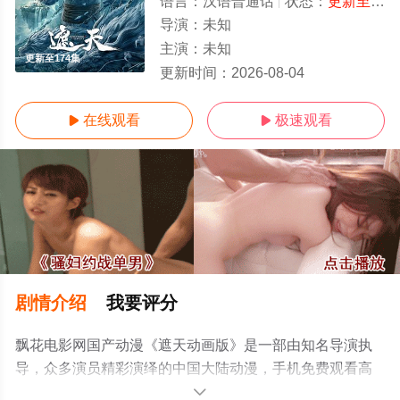
语言：
汉语普通话
状态：
更新至174集
导演：
未知
主演：
未知
更新至174集
更新时间：
2026-08-04
在线观看
极速观看


剧情介绍
我要评分
飘花电影网国产动漫《遮天动画版》是一部由知名导演执
导，众多演员精彩演绎的中国大陆动漫，手机免费观看高
清无删减完整版动漫全集就上飘花影院，更多相关信息可
