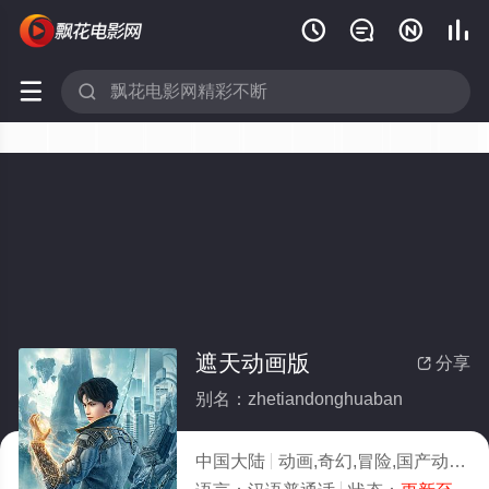






遮天动画版
分享

别名：zhetiandonghuaban
中国大陆
动画,奇幻,冒险,国产动漫
2