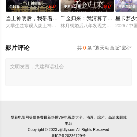
6.0
9.0
全18集
更新至14集
更新至14集
当上神明后，我带着信徒干翻了废土
千金归来：我清算了枕边人
星卡梦少
大学生楚寒误入废土神选游戏，新手保护期即将结束，他急中生智
林月桐婚后八年发现丈夫顾明轩联合
2026 / 
影片评论
共
0
条 “遮天动画版” 影评
飘花电影网
提供免费最新热播VIP电视剧大全、动漫、综艺、高清未删减
电影
Copyright © 2023 zjjldly.com All Rights Reserved
粤ICP备20236729号