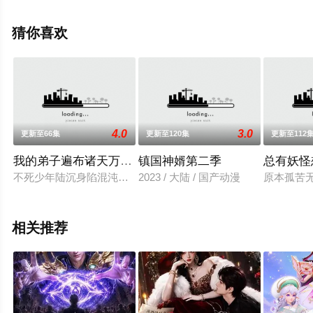
移步至豆瓣动漫、电视猫或剧情网等平台了解。
猜你喜欢
4.0
3.0
更新至66集
更新至120集
更新至112
我的弟子遍布诸天万界动态漫画
镇国神婿第二季
总有妖怪
不死少年陆沉身陷混沌域绝地百万年，只能依托庞大魂力以神识
2023 / 大陆 / 国产动漫
原本孤苦
相关推荐