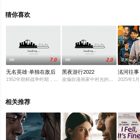
机免费观看高清无删减完整版电影大全就上飘花影院，更
多相关信息可移步至豆瓣电影、电视猫或剧情网等平台了
猜你喜欢
解。
7.0
2.0
HD
HD
正片
无名英雄·单独在敌后
黑夜游行2022
洺河往事
1952年朝鲜战争时期，美帝国主义为了继续实现强占全朝鲜的侵
改编自漫画家中村光的同名新作，原
2025年
相关推荐