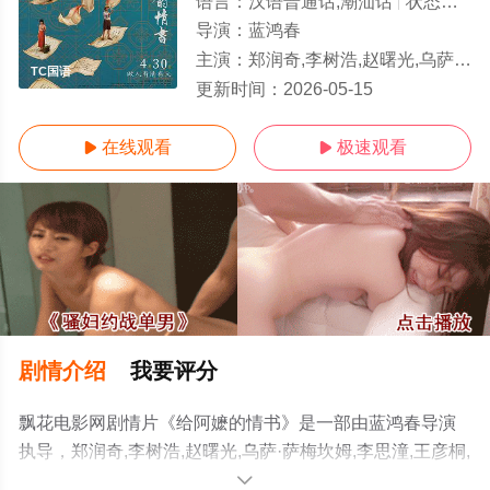
语言：
汉语普通话,潮汕话
状态：
TC
导演：
蓝鸿春
主演：
郑润奇,李树浩,赵曙光,乌萨·萨梅坎姆,李思潼,王彦桐,吴少卿,王晓慧,李德如
TC国语
更新时间：
2026-05-15
在线观看
极速观看


剧情介绍
我要评分
飘花电影网剧情片《给阿嬷的情书》是一部由蓝鸿春导演
执导，郑润奇,李树浩,赵曙光,乌萨·萨梅坎姆,李思潼,王彦桐,
吴少卿,王晓慧,李德如等演员精彩演绎的中国大陆电影，手
