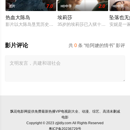
7.0
2.0
正片
HD中字
HD中字
热血大陈岛
埃莉莎
坠落也无
影片以大陈岛垦荒历史为创作底色，在尊重历史真实性的前提下
35岁的埃莉莎已入狱十年，她因杀
安妮是一
影片评论
共
0
条 “给阿嬷的情书” 影评
飘花电影网
提供免费最新热播VIP电视剧大全、动漫、综艺、高清未删减
电影
Copyright © 2023 zjjldly.com All Rights Reserved
粤ICP备20236729号