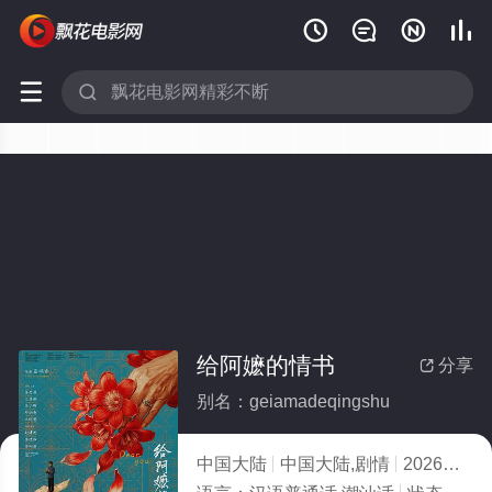






给阿嬷的情书
分享

别名：geiamadeqingshu
中国大陆
中国大陆,剧情
2026
5.0