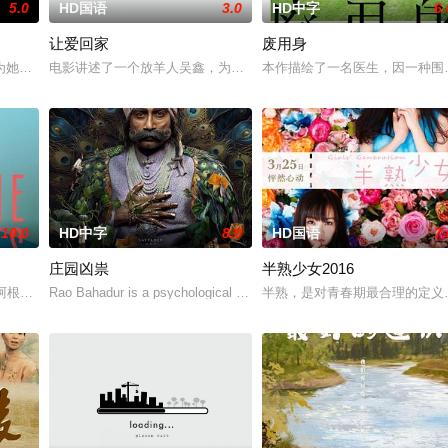
5.0
HD国语
3.0
HD中字
6.
让爱回家
废用身
一起生活的照屋踊，憧憬舞蹈学校的丽莎，开始了舞蹈生涯。朱音为
为她的巡回演唱会首秀做准备的同时，努力应对名利和行业压力的复杂压力，揭
电影讲述了一个放羊人吴鑫，为两只羊和他人发生冲突，失手将对方
本作描绘了一名医生，因一种围
10.0
HD中字
8.0
HD国语
7.
庄园凶祟
半熟少女2016
独自一人踏上穿越西德克萨斯州的旅程，寻求紧急医疗救助。一路上
的阿根廷造型师丽娜在瑞士的一场颁奖典礼后，被一种突如其来的冲动驱使。回
Rao Bahadur is a psychological drama set against the backd
半熟，是对青春期最合理的定义