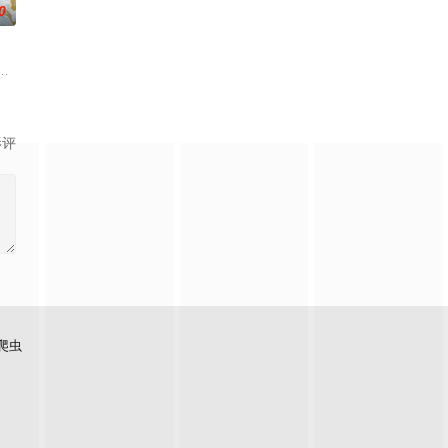
0
老师的故事改编，通过创
如何面对现实，能改变他的命运的是谁？什么才是生命价值的真
梁兴、林雪宜在网上相约轻生，他们来到一座偏僻的小镇，在小镇里他们经历
影评
爬虫