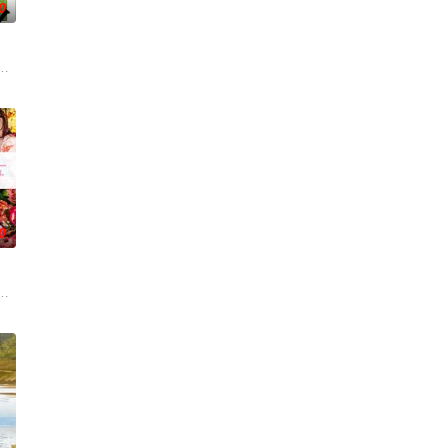
0
示了地下文化向主流成功
打死，被判处无期徒刑后，吴鑫在监狱的十几年间，一直表现良
绕“废用身”——因瘫痪等原因已无恢复可能的四肢——的治疗方法，而一步步踏
0
到布宜诺斯艾利斯后，她
，它是梦开始的地方，没有深思熟虑，只有最单纯的坚定，然而，在这个充满