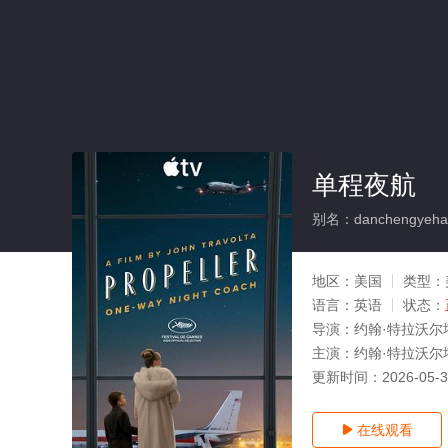
单程夜航
别名：danchengyeha
地区：
美国
类型：
语言：
英语
状态：
导演：
约翰·特拉沃尔
主演：
约翰·特拉沃尔塔
更新时间：
2026-05-
在线观看
