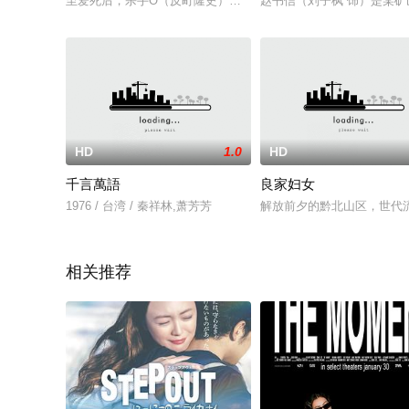
至爱死后，杀手O（反町隆史）在一个安全隐蔽的住所将自己完全
赵书信（刘子枫 饰）是某
HD
1.0
HD
千言萬語
良家妇女
1976 / 台湾 / 秦祥林,萧芳芳
解放前夕的黔北山区，世代
相关推荐