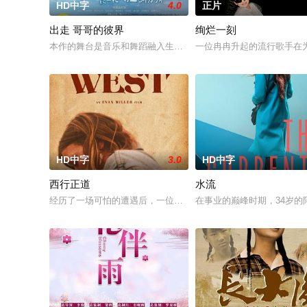
HD中字
4.0
正片
出走 哥哥的彼界
绚烂一刻
本作的舞台是音乐和舞蹈融入生活的冲绳。与母亲朱音、妹妹舞
一位冉冉升起的流行歌手在
HD中字
3.0
HD中字
西行正道
水流
经历了一场可怕的遭遇后，一位小镇女子向疏远的哥哥借了钱，
在事业的巅峰时期，34岁