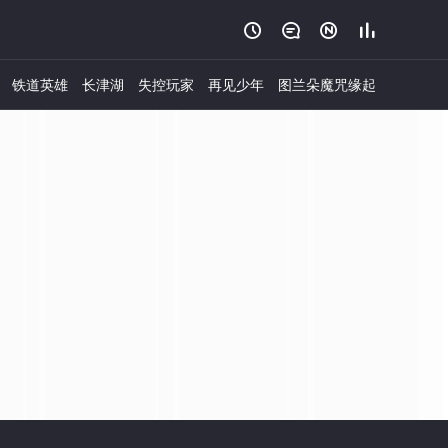




铁道英雄
长津湖
失控玩家
再见少年
图兰朵魔咒缘起