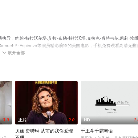
导，约翰·特拉沃尔塔,艾拉·布勒·特拉沃塔,克拉克·肖特韦尔,凯莉·埃
n,Samuel·P.·Espinoza等演员精彩演绎的美国电影，手机免费观看高清无删
展开全部
电影、电视猫或剧情网等平台了解。

3.0
正片
2.0
HD
1.
贝丝 史特琳 从前的我你爱理
千王斗千霸粤语
不理