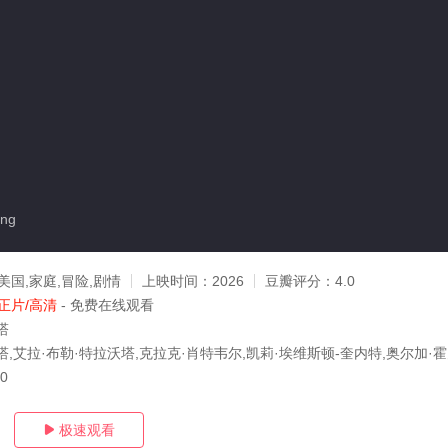
ng
美国,家庭,冒险,剧情
上映时间：
2026
豆瓣评分：
4.0
正片/高清
- 免费在线观看
塔
,艾拉·布勒·特拉沃塔,克拉克·肖特韦尔,凯莉·埃维斯顿-奎内特,奥尔加·霍夫曼,凯
30
极速观看
