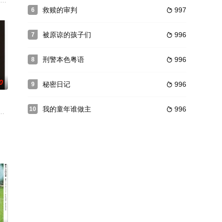
他对自己那副棋子也格外
的千王之王，一日，他偶遇了在人前自称小千王的青年雷力（汪禹 饰）。虽然雷
救赎的审判
997
6

被原谅的孩子们
996
7

刑警本色粤语
996
8

0
秘密日记
996
9

我的童年谁做主
996
10

岁的小丈夫易少伟（王隹
气质高雅。老教师芭芭拉(朱迪·丹奇 饰)悄悄地关
艾恩斯 Jeremy Irons 饰）同妻子英格丽、儿子马丁（拉珀特•格雷夫斯 R