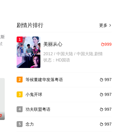
剧情片排行
更多

维斯
1
减
美丽从心
999

2012 / 中国大陆 / 中国大陆,剧情
状态：HD国语
等候董建华发落粤语
997
2

小鬼开球
997
3

功夫联盟粤语
997
4

0
念力
997
5
