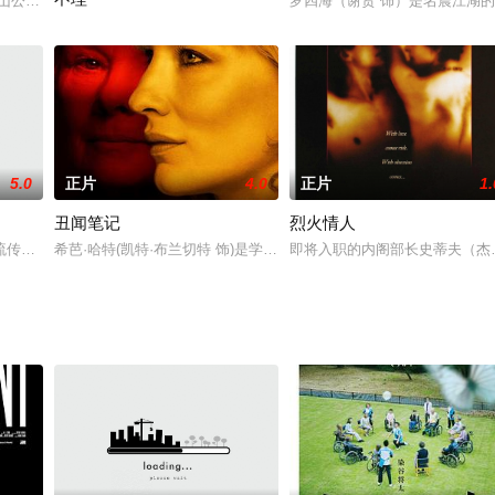
封闭了起来，生命字典里只剩下了杀戮和孤独，但当被雇佣过来打
矿山公司的工程师，为人忠厚，工作勤勉。下棋是赵书信为数不多的爱好之一，
罗四海（谢贤 饰）是名震江湖
暂无简介
5.0
正片
4.0
正片
1.
丑闻笔记
烈火情人
流传着养童养媳的畸形婚姻习俗。十八岁的余杏仙（丛珊 饰）嫁给了易家寨六
希芭·哈特(凯特·布兰切特 饰)是学校里新来的美术老师，她年轻美丽，
即将入职的内阁部长史蒂夫（杰瑞米•