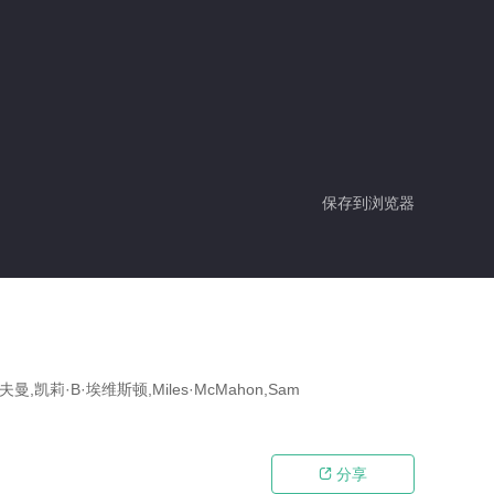
保存到浏览器
莉·B·埃维斯顿,Miles·McMahon,Sam
分享
