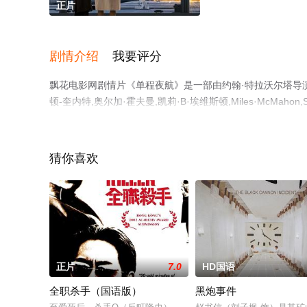
正片
剧情介绍
我要评分
飘花电影网剧情片《单程夜航》是一部由约翰·特拉沃尔塔导演执
顿-奎内特,奥尔加·霍夫曼,凯莉·B·埃维斯顿,Miles·McMaho
完整版电影大全就上飘花影院，更多相关信息可移步至豆瓣
猜你喜欢
正片
7.0
HD国语
全职杀手（国语版）
黑炮事件