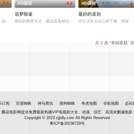
7.0
HD国语
4.0
HD国语
1.
追梦险途
最好的道别
追求自己的音乐梦想，并走出了困住他的亲情隔阂，和父亲和解，自
》由中共四川省第十一届党代表、第十二届中华慈善奖最具爱心慈善楷模张彦杰
曾经的商界天才，被迫跌落神坛。被那微不足道的成就麻醉过后他该
对生活失去信心的丁琳、阿标、
共
0
条 “单程夜航” 
S订阅
百度蜘蛛
神马爬虫
搜狗蜘蛛
奇虎地图
谷歌地图
必应
飘花电影网
提供免费最新热播VIP电视剧大全、动漫、综艺、高清未删减电影
Copyright © 2023 zjjldly.com All Rights Reserved
粤ICP备20236729号