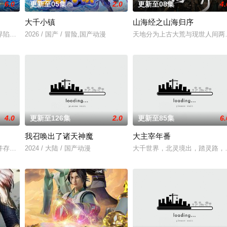
6.0
更新至05集
2.0
更新至08集
4.
大千小镇
山海经之山海归序
民如子的君王下一秒竟然变成嗜血凶兽……“明”失去了一切在乎
界陷入混乱。混沌从深渊崛起，黑暗如潮水般吞噬大地……缔默完成了命运的蜕
2026 / 国产 / 冒险,国产动漫
天地分为上古大荒与现世人间两
4.0
更新至126集
2.0
更新至85集
6.
我召唤出了诸天神魔
大主宰年番
坡渡入佛门）、辽国女粉丝耶律云（原型为高丽使者之子金富轼与金
并存的世界，灵修一念动山河，武者徒手撕天地。星辰镇昔日天才辰天，十岁后
2024 / 大陆 / 国产动漫
大千世界，北灵境出，踏灵路，