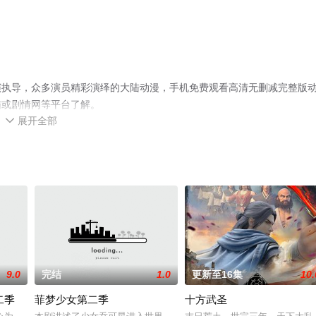
演执导，众多演员精彩演绎的大陆动漫，手机免费观看高清无删减完整版
猫或剧情网等平台了解。
展开全部

9.0
完结
1.0
更新至16集
10.
二季
菲梦少女第二季
十方武圣