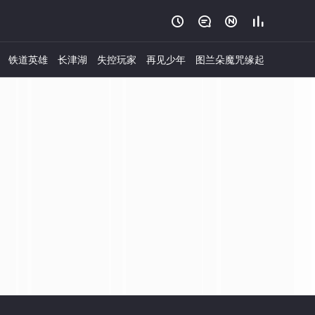




铁道英雄
长津湖
失控玩家
再见少年
图兰朵魔咒缘起