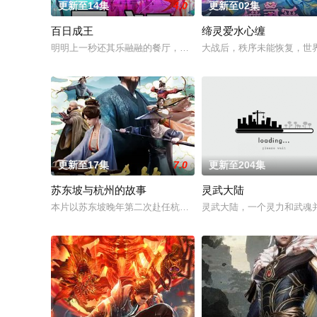
更新至14集
4.0
更新至02集
百日成王
缔灵爱水心缠
明明上一秒还其乐融融的餐厅，下一秒竟然血流成河……明明是爱
大战后，秩序未能恢复，世
更新至17集
7.0
更新至204集
苏东坡与杭州的故事
灵武大陆
本片以苏东坡晚年第二次赴任杭州，与老友佛印（一心想将苏东
灵武大陆，一个灵力和武魂