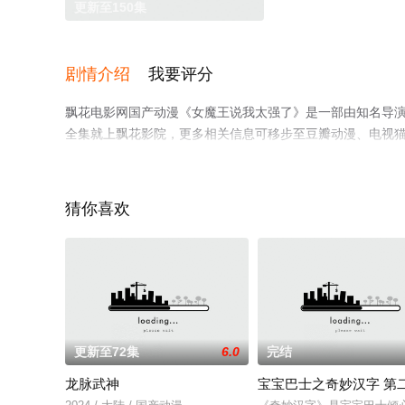
更新至150集
剧情介绍
我要评分
飘花电影网国产动漫《女魔王说我太强了》是一部由知名导
全集就上飘花影院，更多相关信息可移步至豆瓣动漫、电视
猜你喜欢
更新至72集
6.0
完结
龙脉武神
宝宝巴士之奇妙汉字 第