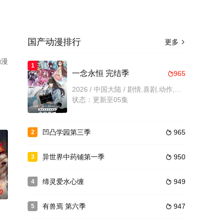
国产动漫排行
更多

动漫
1
一念永恒 完结季
965

2026 / 中国大陆 / 剧情,喜剧,动作,动画,奇幻,国产动漫
状态：更新至05集
凹凸学园第三季
965
2

异世界中药铺第一季
950
3

缔灵爱水心缠
949
4

0
有兽焉 第六季
947
5
