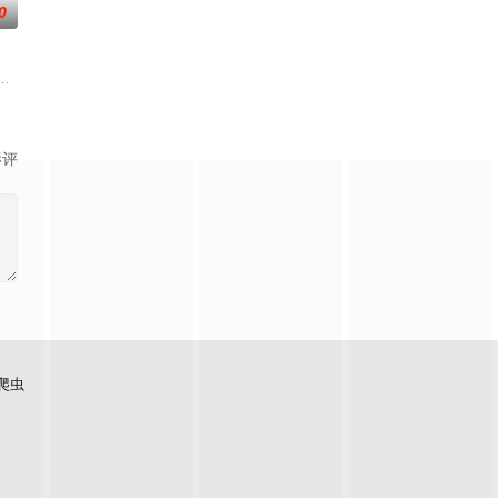
0
凡间。 在宇宙中，像天
天运大陆南云帝国有名的“废物牧云”身上觉醒。牧云初醒，
掌门人！都市氪金人重生游戏异界，拿玩家当走狗，收世界主角做小弟，看我
影评
爬虫