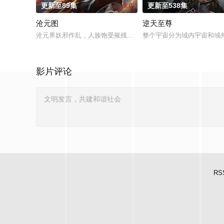
更新至89集
9.0
更新至538集
沧元图
逆天至尊
沧元界妖邪作乱，人族饱受摧残，主角孟川自小立下为母复仇的
整个宇宙分为域内宇宙和域
影片评论
RS