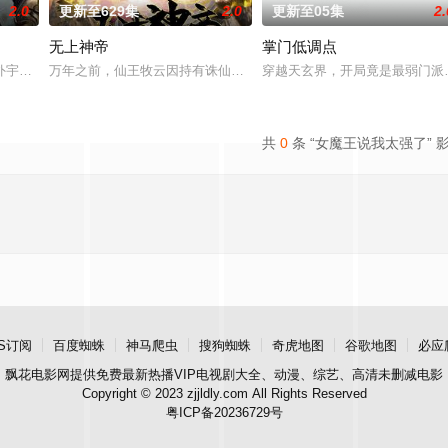
2.0
更新至629集
2.0
更新至05集
2.
无上神帝
掌门低调点
誓言，以镜湖道院为起点，凭借坚毅无畏的心志与利落果决的刀法身
外宇宙，两个宇宙彼此为敌，域外宇宙由天魔统治，域内宇宙分为神界，仙界，
万年之前，仙王牧云因持有诛仙图而遭人暗算，残魂沉睡万年之后，在
穿越天玄界，开局竟是最弱门派
共
0
条 “女魔王说我太强了” 
S订阅
百度蜘蛛
神马爬虫
搜狗蜘蛛
奇虎地图
谷歌地图
必应
飘花电影网
提供免费最新热播VIP电视剧大全、动漫、综艺、高清未删减电影
Copyright © 2023 zjjldly.com All Rights Reserved
粤ICP备20236729号