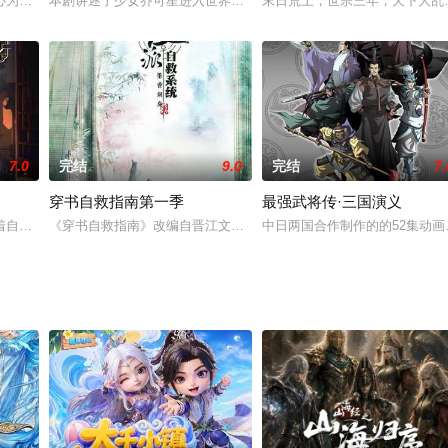
心为学龄前儿童打造的一款3D教育动画产品，讲述的是聪明可爱的熊猫奇奇喜
本剧讲述了少女乔可星进入世界一流的偶像学校——菲梦学院，与队
末日荒土，世宗三年，天下大乱
7.0
完结
9.0
完结
7.
穿书自救指南第一季
最强武将传·三国演义
界，拿玩家当走狗，收世界主角做小弟，看我怎么走向人生巅峰。
着自己的故事，承载了许多年，无人倾听。因为，它们都不会说话…….默然等
《穿书自救指南》改编自晋江文学城作家墨香铜臭小说《人渣反派自救
中日两国合作制作的的52集动画大