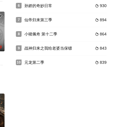
欢用奇妙汉字解决问题，
友宋诗语、杨松儿结成组合美乐蒂，共同训练，历经考验，共同
，民不聊生。魔门妖党隐于暗处作乱，帮派相互征伐，混乱不堪。大乱之中，
孙娇的奇妙日常
930
6

仙帝归来第三季
894
7

小猪佩奇 第十二季
864
8

0
战神归来之我给老婆当保镖
843
9

元龙第二季
839
10

待千年，只是为了在此刻
系统》，亲爱的玩家，欢迎来到《人渣反派自救系统》...
片《三国演义》于2009年3月17日完成制作工作，于2009年8月1日在央视强