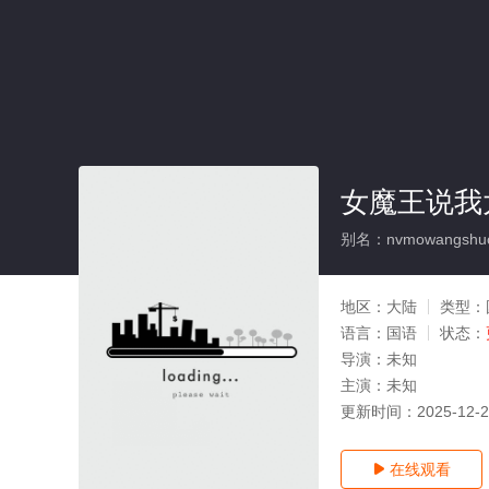
女魔王说我
别名：nvmowangshuowo
地区：
大陆
类型：
语言：
国语
状态：
导演：
未知
主演：
未知
更新时间：
2025-12-
在线观看
