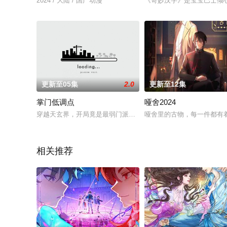
2024 / 大陆 / 国产动漫
《奇妙汉字》是宝宝巴士倾
更新至05集
2.0
更新至12集
掌门低调点
哑舍2024
穿越天玄界，开局竟是最弱门派掌门人！都市氪金人重生游戏异
哑舍里的古物，每一件都有
相关推荐