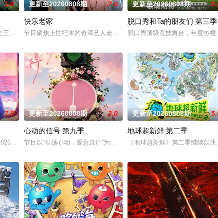
1.0
更新至20260808期
7.0
更新至20260808期
2.
快乐老家
脱口秀和Ta的朋友们 第三季
姐姐们如何见招拆招，畅聊人生的酸甜苦辣。观察团已就位，
之王的故事，汇聚来自全国各地脱口秀俱乐部的优秀单口喜剧演员和漫才组合。每
节目聚焦上世纪末的资深艺人老友团，以“旅居养老试验+跨世纪老友
脱口秀顶级竞技舞台，年度热梗发
7.0
更新至20260808期
3.0
更新至20260808期
5.
心动的信号 第九季
地球超新鲜 第二季
从“单人寻宝”升级“双人寻宝模式”，换乘不同搭档双强组队
#2026爱奇艺新生片单# #喜欢你我也是# 第六季暖心回归！恋综IP携“恋爱旅行季
节目以“坦荡心动，爱意直行”为核心主题，聚焦真诚直白的新式恋爱
《地球超新鲜》第二季继续以快