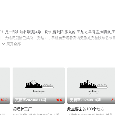
》是一部由知名导演执导，烧饼,曹鹤阳,张九龄,王九龙,马霄盛,刘霄航,
节目，大结局剧情已揭晓（完结），手机免费观看高清无删减完整版综艺节
展开全部
剧情网等平台了解。

10.0
更新至20240811期
10.0
更新至20240814期
5.
说唱梦工厂
此生要去的100个地方