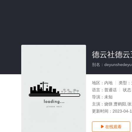
德云社德云五
别名：deyunshedeyunwu
地区：
内地
类型：
语言：
普通话
状态
导演：
未知
主演：
烧饼,曹鹤阳,张
更新时间：
2023-04-
在线观看
