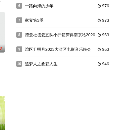
感受恋综甜蜜瞬间。
力选手携手合作，共同赢取顶级说唱资源。
美景、美食、文化、生活为原点出发，以真人秀的形式发掘各地风景、体验当地非
一路向海的少年
976
6

家宴第3季
973
7

德云社德云五队小开箱庆典南京站2020
963
8

0
湾区升明月2023大湾区电影音乐晚会
953
9

追梦人之叠彩人生
946
10

生之多艰”的信念撒
目是《十二道锋味》的全新改版以及升级。本季《锋味》打造