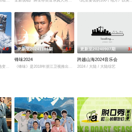
注而错过爱情的单身男女，学会理解和思考，探寻追爱的新答案，让观众沉浸式
全新说唱厂牌生存类音乐真人秀《说唱梦工厂》，巨星Rapper与实
《此生要去的100个地方》以
4.0
更新至20241101期
5.0
更新至20240907期
3.
锋味2024
跨越山海2024音乐会
景，话题内容包罗万象、放眼世界，一言一语中洞察人生百态，共享
变了，但十个勤天那份“想把地种好”的滚烫初心不变！将“见天地之广阔，解民
《锋味》是2018年浙江卫视推出的大型生活类户外美食节目。本节
2024 / 大陆 / 大陆综艺