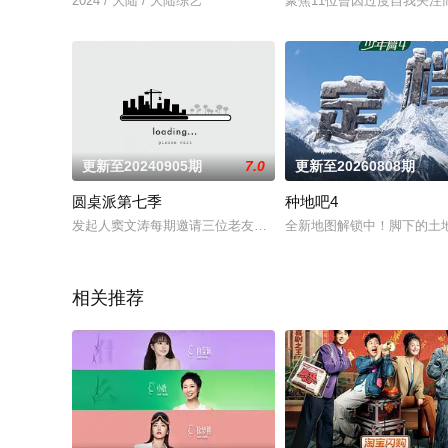
2024 / 大陆 / 大陆综艺
聚焦11位曾因过度自我关
更新至20240905期
7.0
更新至20260808期
圆桌派第七季
种地吧4
发起人窦文涛每期邀请三位老友嘉宾，还原真实生活里的聊天场
全新地图解锁中！脚下的土地
相关推荐