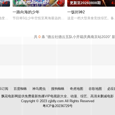
4.0
更新至20260808期
3.0
更新至20260808期
4.
一路向海的少年
一饭封神2
将，在每周的直播比拼中高能开唱，演绎各国音乐风情、展现各自
变了，但十个勤天那份“想把地种好”的滚烫初心不变！将“见天地之广阔，解民
节目将5位少年空投至离海最远的大陆腹地，他们只有一辆车和一车
这是一档大型美食竞技综艺。备受
共
0
条 “德云社德云五队小开箱庆典南京站2020” 
S订阅
百度蜘蛛
神马爬虫
搜狗蜘蛛
奇虎地图
谷歌地图
必应
飘花电影网
提供免费最新热播VIP电视剧大全、动漫、综艺、高清未删减电影
Copyright © 2023 zjjldly.com All Rights Reserved
粤ICP备20236729号