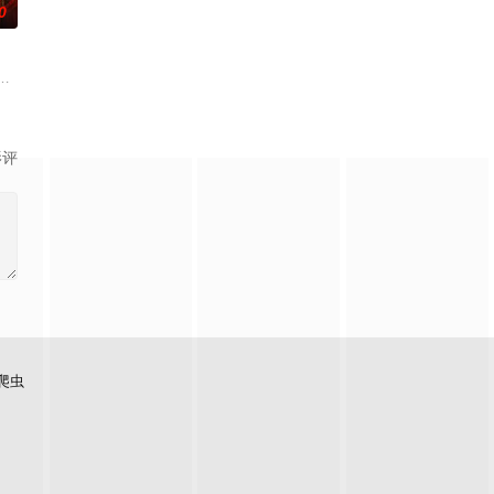
0
生之多艰”的信念撒
椰子们，通过在途径补给站完成挑战任务，获取里程盲盒，一路
观众期待的“封神厨房”再度启幕，从厨艺竞技进化为“点燃城市与大众味蕾的内
影评
爬虫