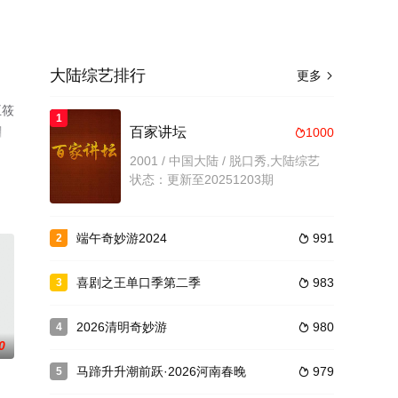
大陆综艺排行
更多

王筱
1
目
百家讲坛
1000

2001 / 中国大陆 / 脱口秀,大陆综艺
状态：更新至20251203期
端午奇妙游2024
991
2

喜剧之王单口季第二季
983
3

2026清明奇妙游
980
4

0
马蹄升升潮前跃·2026河南春晚
979
5
