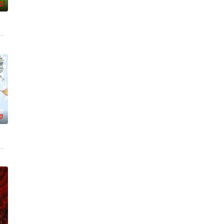
0
一位“小人物”都将带
同行”为核心，真实记录老友同行的相处日常、性格碰撞与情
源地，2026夏天准时快乐
0
”
，告别无效拉扯，走进心动小屋，见证单身青年之间萌生的浪
乐解压为核心基调，开启“地球团”的快乐旅程。节目路线将继续延着地球的脉络