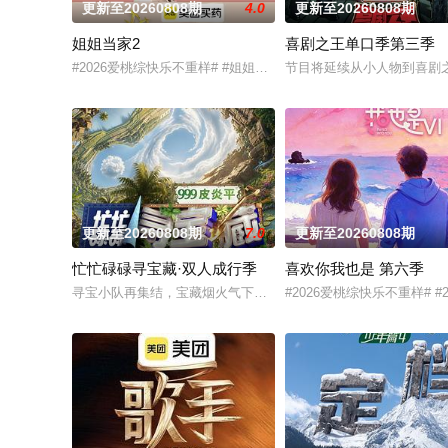
更新至20260808期
4.0
更新至20260808期
姐姐当家2
喜剧之王单口季第三季
#2026爱桃综快乐不重样# #姐姐当家# 第二季惊喜回归，看
节目将延续从小人物到喜剧
更新至20260808期
7.0
更新至20260808期
忙忙碌碌寻宝藏·双人成行季
喜欢你我也是 第六季
寻宝小队再集结，宝藏烟火气下饭脑综再度上桌，第二季全面升维！
#2026爱桃综快乐不重样# 