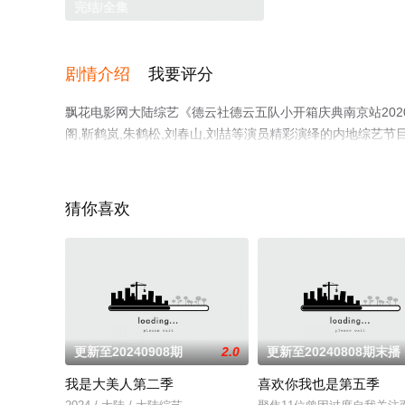
完结/全集
剧情介绍
我要评分
飘花电影网大陆综艺《德云社德云五队小开箱庆典南京站2020
阁,靳鹤岚,朱鹤松,刘春山,刘喆等演员精彩演绎的内地综艺
就上飘花影院，更多相关信息可移步至豆瓣综艺、电视猫或
猜你喜欢
更新至20240908期
2.0
更新至20240808期末播
我是大美人第二季
喜欢你我也是第五季