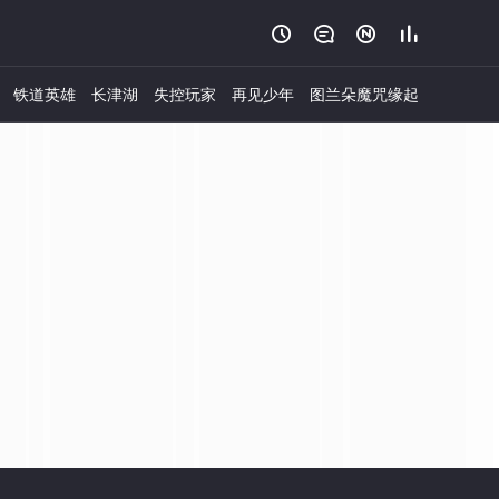




铁道英雄
长津湖
失控玩家
再见少年
图兰朵魔咒缘起