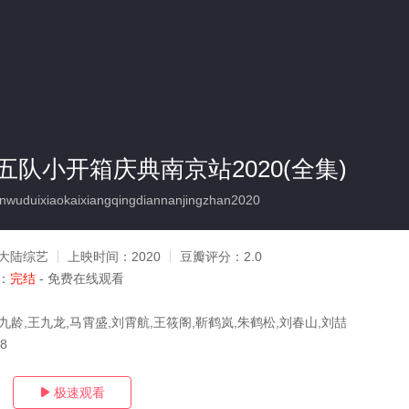
队小开箱庆典南京站2020(全集)
duixiaokaixiangqingdiannanjingzhan2020
大陆综艺
上映时间：
2020
豆瓣评分：
2.0
：
完结
- 免费在线观看
九龄,王九龙,马霄盛,刘霄航,王筱阁,靳鹤岚,朱鹤松,刘春山,刘喆
18
极速观看
