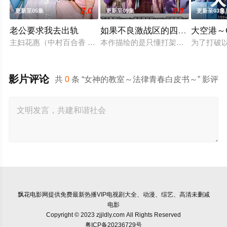
7.0
9.0
更新至05集
更新至09集
更新至03集
老公要求我去出轨
如果不良激战区的四天王转生成
大空港～G
主妇花惠（中村百合香 饰）与丈夫弘树（佐野玲於 饰）及4岁女
本作描绘的是只懂打架的四名不良少
为了打破以
影片评论
共
0
条 “女神的教室～法律青春白皮书～” 影评
飘花电影网
提供免费最新热播VIP电视剧大全、动漫、综艺、高清未删减
电影
Copyright © 2023 zjjldly.com All Rights Reserved
粤ICP备20236729号