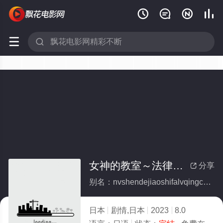






女神的教室～法律青春白皮书～(全集)
分享

别名：nvshendejiaoshifalvqingchunbaipishu
日本
剧情,日本
2023
8.0