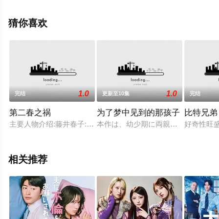
演员精彩演绎的日本电视剧，大结局剧情已揭晓（完
结），手机免费观看高清无删减完整版电视剧全集就上飘
猜你喜欢
花影院，更多相关信息可移步至豆瓣电视剧、电视猫或剧
情网等平台了解。
1.0
1.0
完结
更新至10集
完结
第二春之祸
为了梦中见到的那孩子
比特兄弟
主要人物介绍:藤井春子:田中美佐子饰是一个生性迷糊又没有理财
本作は、幼少期に両親を惨殺し、双子
好奇性旺
相关推荐