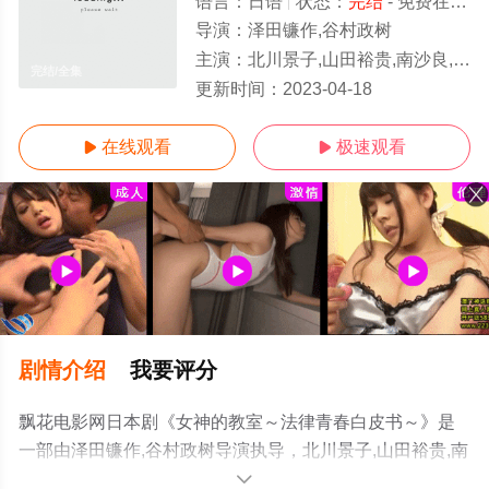
语言：
日语
状态：
完结
- 免费在线观看
导演：
泽田镰作,谷村政树
主演：
北川景子,山田裕贵,南沙良,高桥文哉,前田旺志郎,前田拳太郎,河村花,尾上松也
完结/全集
更新时间：
2023-04-18
在线观看
极速观看


剧情介绍
我要评分
飘花电影网日本剧《女神的教室～法律青春白皮书～》是
一部由泽田镰作,谷村政树导演执导，北川景子,山田裕贵,南
沙良,高桥文哉,前田旺志郎,前田拳太郎,河村花,尾上松也等
