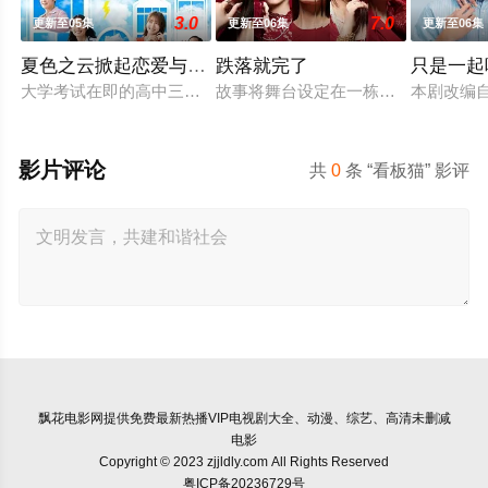
3.0
7.0
更新至05集
更新至06集
更新至06集
夏色之云掀起恋爱与风暴
跌落就完了
只是一起
大学考试在即的高中三年级生武宫夏辉（深田龙生饰），在经历
故事将舞台设定在一栋新落成的豪华
本剧改编
影片评论
共
0
条 “看板猫” 影评
飘花电影网
提供免费最新热播VIP电视剧大全、动漫、综艺、高清未删减
电影
Copyright © 2023 zjjldly.com All Rights Reserved
粤ICP备20236729号