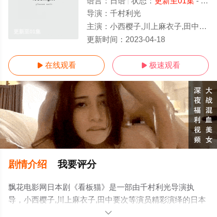
语言：
日语
状态：
更新至01集
- 免费在线观看
导演：
千村利光
主演：
小西樱子,川上麻衣子,田中要次
更新至01集
更新时间：
2023-04-18
在线观看
极速观看


剧情介绍
我要评分
飘花电影网日本剧《看板猫》是一部由千村利光导演执
导，小西樱子,川上麻衣子,田中要次等演员精彩演绎的日本
电视剧，手机免费观看高清无删减完整版电视剧全集就上
