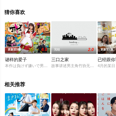
飘花影院，更多相关信息可移步至豆瓣电视剧、电视猫或
剧情网等平台了解。
猜你喜欢
8.0
2.0
更新至8集
完结
更新至6集
谜样的爱子
三口之家
已经跟你
本作は負けず嫌いで男勝りな女子高校生・香住愛子（かすみあ
故事讲述男主角竹协无我经常搭子弹
4月的某日
相关推荐