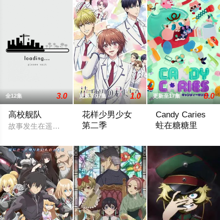
3.0
1.0
8.0
全12集
更新至07集
更新至17集
高校舰队
花样少男少女
Candy Caries
第二季
蛀在糖糖里
故事发生在遥远的未来，彼时，大陆板块的活动令海水渐渐淹没
在第二季中，通过修学旅行和舞会等在原
2026 / 日本 / 动