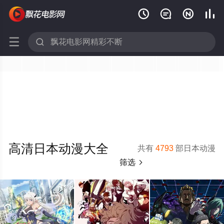






高清日本动漫大全
共有
4793
部日本动漫
筛选
