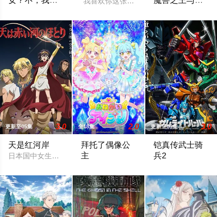
女？不，我是
魔兽之王与虚
“我喜欢你这张脸，毕竟长得也太好看了吧
杂役女仆（自
伪的勇者传承
转生到乙女游戏世界成为圣女（女主角）的赛蕾丝蒂。她的使命
勇者艾莉西亚斩杀
豪）
3.0
2.0
3.0
更新至05集
全18集
更新至05集
天是红河岸
拜托了偶像公
铠真传武士骑
主
兵2
日本国中女生铃木夕梨被咒术牵引至纪元前的赫梯帝国，并长期
ミラーパクトを開いたら、メイクとコー
妖邪帝王・羅真我を