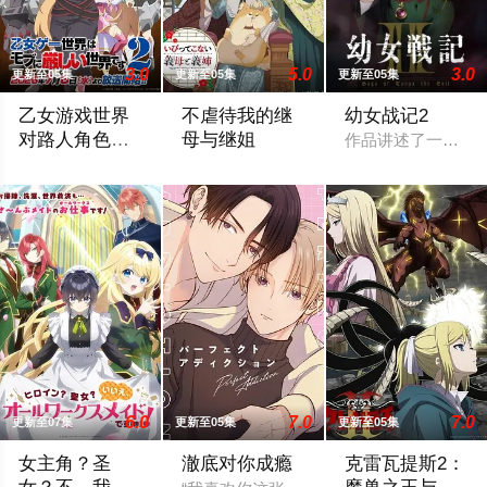
3.0
5.0
3.0
更新至05集
更新至05集
更新至05集
乙女游戏世界
不虐待我的继
幼女战记2
对路人角色很
母与继姐
作品讲述了一位精
不友好 第二季
前世身为社畜的里昂，转生到了某款剑与魔法题材的乙女游戏世界
某个名门望族的庶女——中村美冶，原本
6.0
7.0
7.0
更新至07集
更新至05集
更新至05集
女主角？圣
澈底对你成瘾
克雷瓦提斯2：