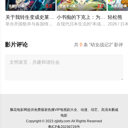
5.0
3.0
更新至17集
更新至16集
更新至19集
关于我转生变成史莱姆这档事第四季
小书痴的下克上：为了成为图书
轻松熊
举办开国祭并与各国缔结邦交的魔国联邦，开始朝着实现人类与
在现代日本生活的“本须丽乃”，在决
2026 / 
影片评论
共
0
条 “幼女战记2” 影评
飘花电影网
提供免费最新热播VIP电视剧大全、动漫、综艺、高清未删减
电影
Copyright © 2023 zjjldly.com All Rights Reserved
粤ICP备20236729号