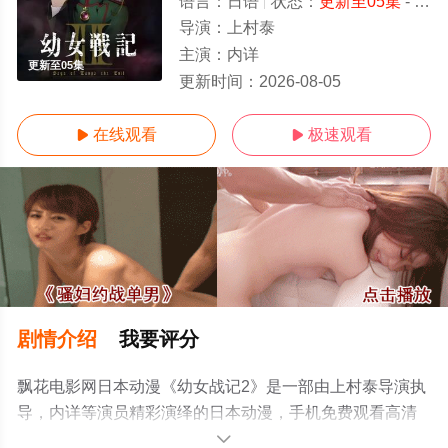
语言：
日语
状态：
更新至05集
- 免费在线观看
导演：
上村泰
主演：
内详
更新至05集
更新时间：
2026-08-05
在线观看
极速观看


剧情介绍
我要评分
飘花电影网日本动漫《幼女战记2》是一部由上村泰导演执
导，内详等演员精彩演绎的日本动漫，手机免费观看高清
无删减完整版动漫全集就上飘花影院，更多相关信息可移
