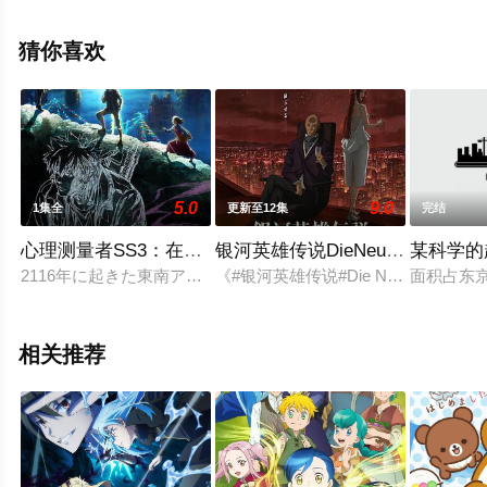
步至豆瓣动漫、电视猫或剧情网等平台了解。
猜你喜欢
5.0
9.0
1集全
更新至12集
完结
心理测量者SS3：在恩怨的彼方
银河英雄传说DieNeueThese策
某科学的
2116年に起きた東南アジア連合?SEAUnでの事件後、狡噛
《#银河英雄传说#Die Neue The
面积占东
相关推荐