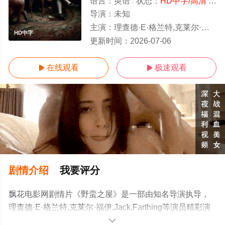
语言：
英语
状态：
HD中字/高清
- 免费在线观看
导演：
未知
主演：
理查德·E·格兰特,克莱尔·福伊,Jack,Farthing
HD中字
更新时间：
2026-07-06
在线观看
极速观看


剧情介绍
我要评分
飘花电影网剧情片《野蛮之屋》是一部由知名导演执导，
理查德·E·格兰特,克莱尔·福伊,Jack,Farthing等演员精彩演
绎的英国电影，手机免费观看高清无删减完整版电影大全
