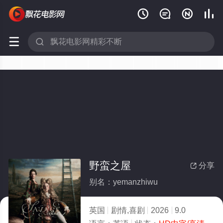






野蛮之屋
分享

别名：yemanzhiwu
英国
剧情,喜剧
2026
9.0