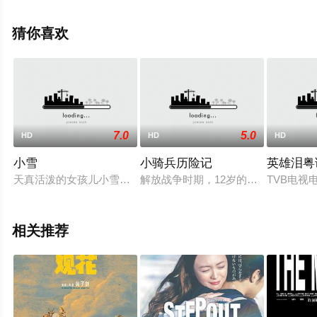
就上飘花影院，更多相关信息可移步至豆瓣电影、电视猫
或剧情网等平台了解。
猜你喜欢
7.0
5.0
HD
HD
HD
小雪
小骑兵历险记
英雄泪粤
天真活泼的女孩儿小雪，非常喜欢跳舞，常常扒在少年宫舞蹈厅
解放战争时期，12岁的连福和他心
TVB电视
相关推荐