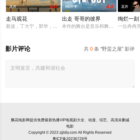
6.0
4.0
正片
HD中字
正片
走马观花
出走 哥哥的彼界
绚烂一刻
新波，丁大宁，郭华，程一木他们毕业于同一所大学。他们和很
本作的舞台是音乐和舞蹈融入生活的
一位冉冉
影片评论
共
0
条 “野蛮之屋” 影评
飘花电影网
提供免费最新热播VIP电视剧大全、动漫、综艺、高清未删减
电影
Copyright © 2023 zjjldly.com All Rights Reserved
粤ICP备20236729号