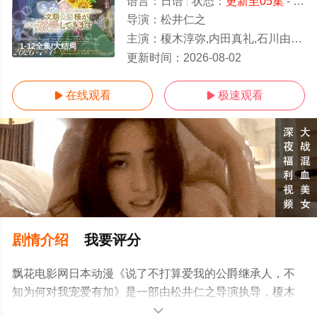
语言：
日语
状态：
更新至05集
- 免费在线观看
导演：
松井仁之
主演：
榎木淳弥,内田真礼,石川由依,木村良平,安济知佳,浪川大辅,铃木崚汰,齐藤壮马,石川界人,山村响,国府田麻理子,田村真
1-12全集/大结局
更新时间：
2026-08-02
在线观看
极速观看


剧情介绍
我要评分
飘花电影网日本动漫《说了不打算爱我的公爵继承人，不
知为何对我宠爱有加》是一部由松井仁之导演执导，榎木
淳弥,内田真礼,石川由依,木村良平,安济知佳,浪川大辅,铃木
