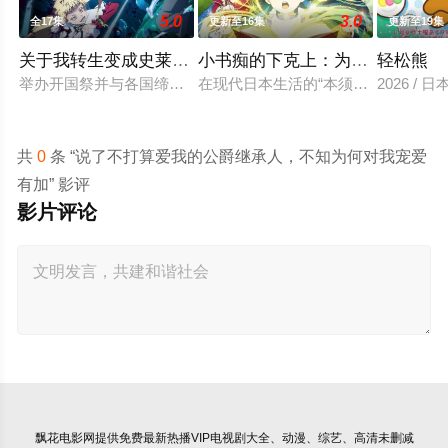
5.0
3.0
全17集
更新至16集
更新至19集
关于我转生变成史莱姆这档事第四季
小书痴的下克上：为了成为图书
轻松熊
举办开国祭并与各国缔结邦交的魔国联邦，开始朝着实现人类与
在现代日本生活的“本须丽乃”，在决
2026 / 
共
0
条 “说了不打算爱我的公爵继承人，不知为何对我宠爱
有加” 影评
影片评论
飘花电影网
提供免费最新热播VIP电视剧大全、动漫、综艺、高清未删减