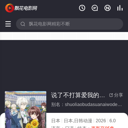






说了不打算爱我的公爵继承人，不知为何对我宠爱有加(全集)
分享

别名：shuoliaobudasuanaiwodegongjuejichengrenbuzhiweiheduiwochongaiyoujia
日本
日本,日韩动漫
2026
6.0