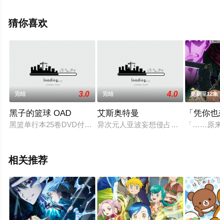
崚汰,齐藤壮马,石川界人,山村响,国府田麻理子,田村真等演
员精彩演绎的日本动漫，大结局剧情已揭晓（1-12全
猜你喜欢
集），手机免费观看高清无删减完整版动漫全集就上飘花
影院，更多相关信息可移步至豆瓣动漫、电视猫或剧情网
等平台了解。
3.0
4.0
完结
完结
更新至12集
黑子的篮球 OAD
艾斯奥特曼
「凭你也
黑篮单行本25卷DVD付限定版OVA
异次元人亚波妄想侵占地球，炮制了
「……原
相关推荐