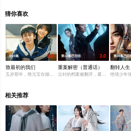
视剧全集就上飘花影院，更多相关信息可移步至豆瓣电视
剧、电视猫或剧情网等平台了解。
猜你喜欢
9.0
3.0
全24集
第12集已完结
第30集已完
致最初的我们
重案解密（普通话）
翻转人生（
五岁那年，熊元宝在烟花厂工作的父母，因工厂爆炸而去世，从
尘封的档案被翻开，紧张感扑面而来
绝境少年
相关推荐