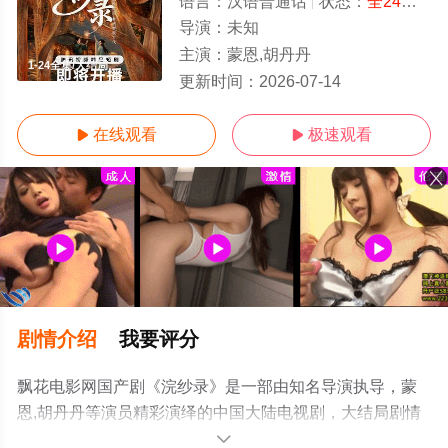
语言：
汉语普通话
状态：
全24集
- 
导演：
未知
主演：
蒙恩,胡丹丹
1-24全集/大结局
更新时间：
2026-07-14
在线观看
极速观看


剧情介绍
我要评分
飘花电影网国产剧《浣纱录》是一部由知名导演执导，蒙
恩,胡丹丹等演员精彩演绎的中国大陆电视剧，大结局剧情
已揭晓（1-24全集），手机免费观看高清无删减完整版电
