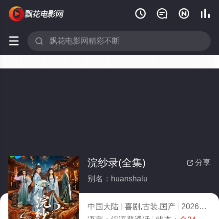






浣纱录(全集)
分享

别名：huanshalu
中国大陆
喜剧,古装,国产
2026
9.0