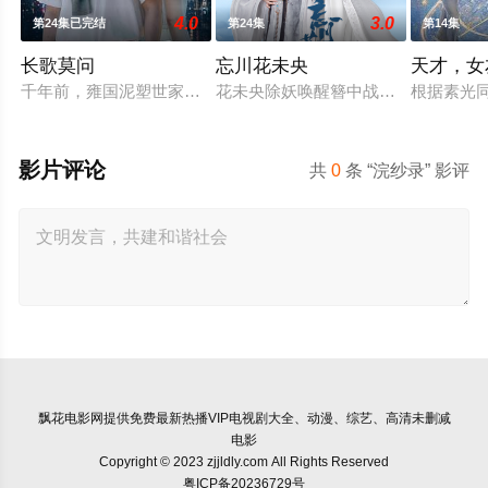
4.0
3.0
第24集已完结
第24集
第14集
长歌莫问
忘川花未央
天才，女
千年前，雍国泥塑世家楚门因进贡的“十二生肖”离奇流血炸裂，
花未央除妖唤醒簪中战神百里忘川元
根据素光
影片评论
共
0
条 “浣纱录” 影评
飘花电影网
提供免费最新热播VIP电视剧大全、动漫、综艺、高清未删减
电影
Copyright © 2023 zjjldly.com All Rights Reserved
粤ICP备20236729号