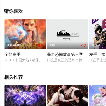
清无删减完整版动漫全集就上飘花影院，更多相关信息可
移步至豆瓣动漫、电视猫或剧情网等平台了解。
猜你喜欢
6.0
7.0
更新至20集
完结
完结
全能高手
暴走恐怖故事第三季
左手上篮
2026 / 中国大陆 / 动作,动画,奇幻,国产动漫
什么是真正的恐怖？惊声尖叫的血肉
《左手上
相关推荐