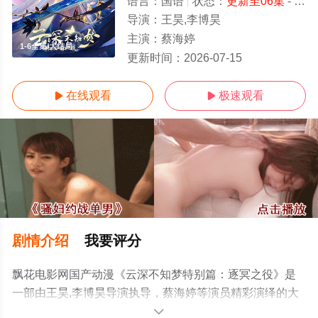
语言：
国语
状态：
更新至06集
- 免费在线观看
导演：
王昊,李博昊
主演：
蔡海婷
1-6全集/大结局
更新时间：
2026-07-15
在线观看
极速观看


剧情介绍
我要评分
飘花电影网国产动漫《云深不知梦特别篇：逐冥之役》是
一部由王昊,李博昊导演执导，蔡海婷等演员精彩演绎的大
陆动漫，大结局剧情已揭晓（1-6全集），手机免费观看高
