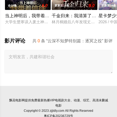
6.0
9.0
全18集
更新至14集
更新至14集
当上神明后，我带着信徒干翻了废土
千金归来：我清算了枕边人
星卡梦少
大学生楚寒误入废土神选游戏，新手保护期即将结束，他急中生智
林月桐婚后八年发现丈夫顾明轩联合
2026 / 
影片评论
共
0
条 “云深不知梦特别篇：逐冥之役” 影评
飘花电影网
提供免费最新热播VIP电视剧大全、动漫、综艺、高清未删减
电影
Copyright © 2023 zjjldly.com All Rights Reserved
粤ICP备20236729号