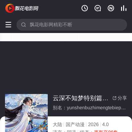






云深不知梦特别篇：逐冥之役(全集)
分享

别名：yunshenbuzhimengtebiepianzhumingzhiyi
大陆
国产动漫
2026
4.0