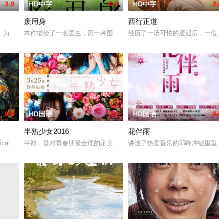
3.0
HD中字
6.0
HD中字
3.
废用身
西行正道
，努力应对名利和行业压力的复杂压力，揭示了地下文化向主流成功
，为两只羊和他人发生冲突，失手将对方打死，被判处无期徒刑后，吴鑫在监狱
本作描绘了一名医生，因一种围绕“废用身”——因瘫痪等原因已无恢
经历了一场可怕的遭遇后，一位
8.0
HD国语
7.0
HD国语
4.
半熟少女2016
花伴雨
典礼后，被一种突如其来的冲动驱使。回到布宜诺斯艾利斯后，她
ical drama set against the backd
半熟，是对青春期最合理的定义，它是梦开始的地方，没有深思熟虑
讲述了热爱音乐的邱峰冲破重重