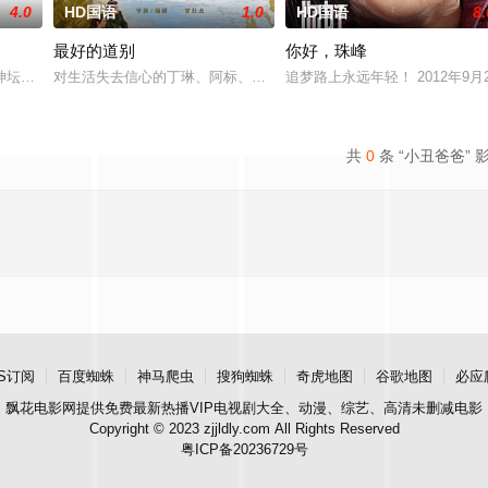
4.0
HD国语
1.0
HD国语
8.
最好的道别
你好，珠峰
十二届中华慈善奖最具爱心慈善楷模张彦杰老师的故事改编，通过创
神坛。被那微不足道的成就麻醉过后他该如何面对现实，能改变他的命运的是谁
对生活失去信心的丁琳、阿标、梁兴、林雪宜在网上相约轻生，他们
追梦路上永远年轻！ 2012年
共
0
条 “小丑爸爸” 
S订阅
百度蜘蛛
神马爬虫
搜狗蜘蛛
奇虎地图
谷歌地图
必应
飘花电影网
提供免费最新热播VIP电视剧大全、动漫、综艺、高清未删减电影
Copyright © 2023 zjjldly.com All Rights Reserved
粤ICP备20236729号