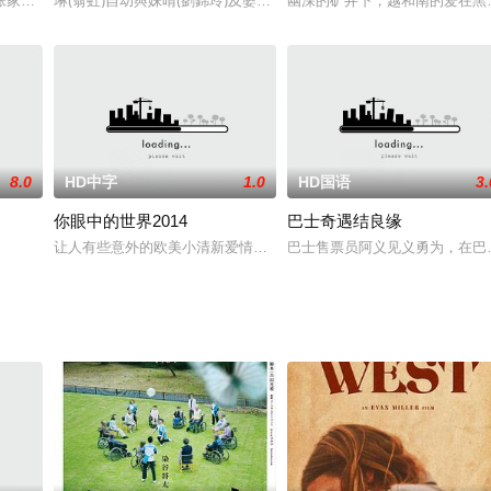
，休班警员Sam（古天乐 饰）和妻子阿思（佘诗曼 饰）
家辉饰）成功逮捕犯罪分子Dark哥（吴镇宇饰），心想到终于可以摆脱卧底
琳(翁虹)自幼與妹晴(劉錦玲)及婆婆相依為命，當婆婆年老病逝，琳
幽深的矿井下，越和南的爱在黑
8.0
HD中字
1.0
HD国语
3.
你眼中的世界2014
巴士奇遇结良缘
卡锡,乔希·辛格,马特·查曼,乔尔·科恩,伊桑·科恩,亚历克斯·
让人有些意外的欧美小清新爱情电影，影片讲述了两个美国大陆东西
巴士售票员阿义见义勇为，在巴