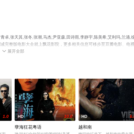
张天其,张冬,张潮,马杰,尹亚森,田诗雨,李静宇,陈美希,艾利玛,兰涌,
删减完整版电影大全就上飘花影院，更多相关信息可移步至豆瓣电影、电
展开全部

1.0
HD
10.0
HD
6.
孽海狂花粤语
越和南