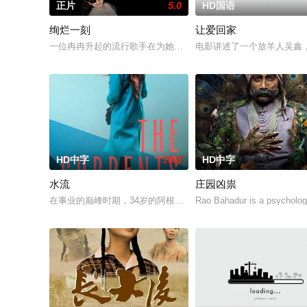
正片
5.0
HD国语
绚烂一刻
让爱回家
一位冉冉升起的流行歌手在为她的巡回演唱会首秀做准备的同时
电影讲述了一个放羊人吴鑫
HD中字
10.0
HD中字
水流
庄园凶祟
在事业的巅峰时期，34岁的阿根廷造型师丽娜在瑞士的一场颁奖
Rao Bahadur is a psycholog