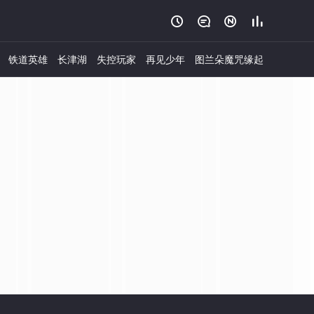




铁道英雄
长津湖
失控玩家
再见少年
图兰朵魔咒缘起