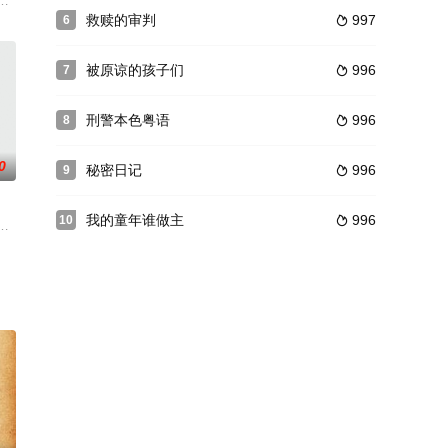
生活，海生感到生活又
終崩潰被送進精神病院，但她憑驚人的意志康復過來，並輾
暗中默默滋长。煤尘染黑了他们的脸庞，也蒙蔽了未来的方向。南渴望逃离这
救赎的审判
997
6

被原谅的孩子们
996
7

刑警本色粤语
996
8

0
秘密日记
996
9

我的童年谁做主
996
10

两端完全没有交集的陌生人之间的故事，两人不知为何被不可思
士上救援了受扒手欺侮的少女阿珍。阿珍活泼美丽，两人不久坠入爱河。婚后