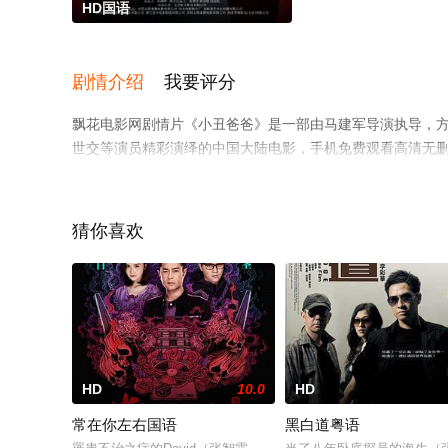
HD国语
剧情介绍
我要评分
飘花电影网剧情片《小丑爸爸》是一部由马建军导演执导，方青卓,
世交等演员精彩演绎的中国大陆电影，手机免费观看高清无
或剧情网等平台了解。
猜你喜欢
HD
10.0
HD
常在你左右国语
黑白道粤语