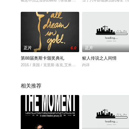
罹患不治之症的David（张智霖 饰），醉驾失控冲向隔邻行车线
当了八年卧底探员的海生（张
正片
6.0
正片
第88届奥斯卡颁奖典礼
鲛人传说之人间情
2016 / 美国 / 克里斯·洛克,艾米莉·布朗特,查理兹·塞隆,汤姆·麦
内详
相关推荐