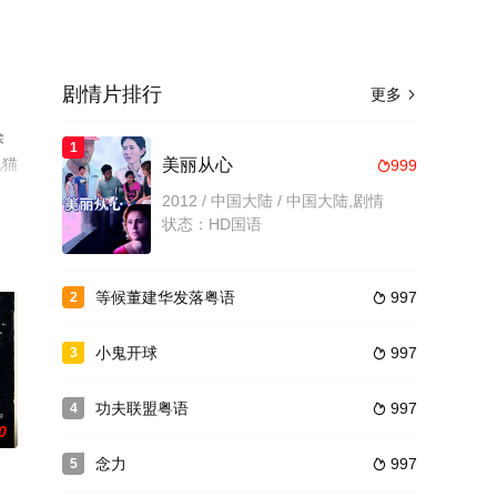
剧情片排行
更多

徐
1
视猫
美丽从心
999

2012 / 中国大陆 / 中国大陆,剧情
状态：HD国语
等候董建华发落粤语
997
2

小鬼开球
997
3

功夫联盟粤语
997
4

0
念力
997
5
