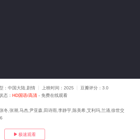
型：
中国大陆,剧情
上映时间：
2025
豆瓣评分：
3.0
状态：
HD国语/高清
- 免费在线观看
张冬,张潮,马杰,尹亚森,田诗雨,李静宇,陈美希,艾利玛,兰涌,徐世交
16
极速观看
