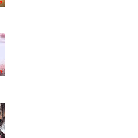
0
的十几年间，一直表现良
复可能的四肢——的治疗方法，而一步步踏入在追求理想的理
小镇女子向疏远的哥哥借了钱，独自一人踏上穿越西德克萨斯州的旅程，寻求
0
，只有最单纯的坚定，然而，在这个充满意外的年纪，未来似乎
阻力，克服种种困难，组建乐队追求自己的音乐梦想，并走出了困住他的亲情