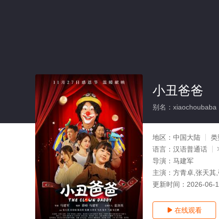
小丑爸爸
别名：xiaochoubaba
地区：
中国大陆
类
语言：
汉语普通话
导演：
马建军
主演：
方青卓,张天其,
更新时间：
2026-06-
在线观看
