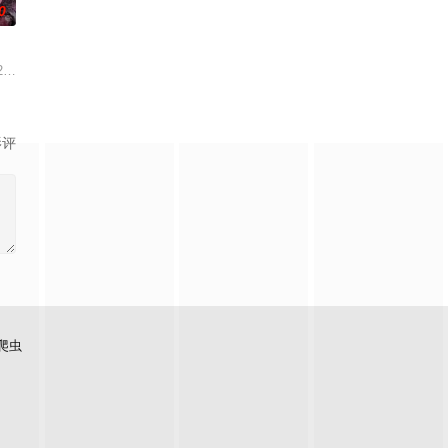
0
？什么才是生命价值的真
来到一座偏僻的小镇，在小镇里他们经历了一些事情，使得他们
9月28号，来自北京的27岁杭州姑娘杨晨，和她的小伙伴徒步尼泊尔珠峰南坡，追
影评
爬虫