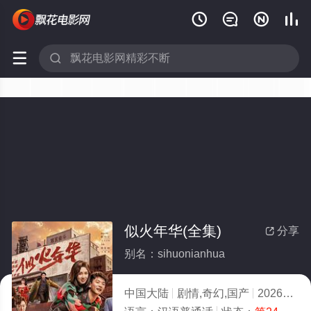






似火年华(全集)
分享

别名：sihuonianhua
中国大陆
剧情,奇幻,国产
2026
1.0