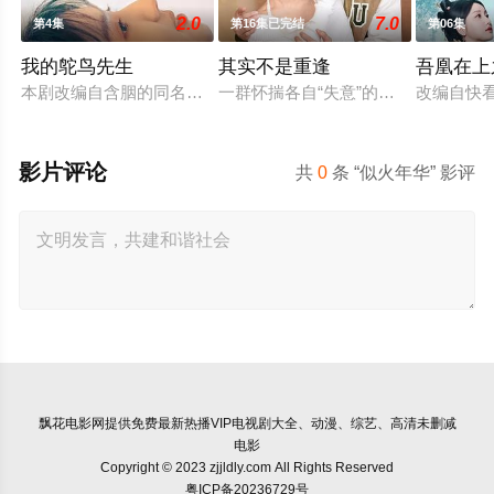
2.0
7.0
第4集
第16集已完结
第06集
我的鸵鸟先生
其实不是重逢
吾凰在上
本剧改编自含胭的同名小说，讲述了邻家女孩庞倩（苏晓彤 饰）
一群怀揣各自“失意”的年轻人，在沿
改编自快
影片评论
共
0
条 “似火年华” 影评
飘花电影网
提供免费最新热播VIP电视剧大全、动漫、综艺、高清未删减
电影
Copyright © 2023 zjjldly.com All Rights Reserved
粤ICP备20236729号