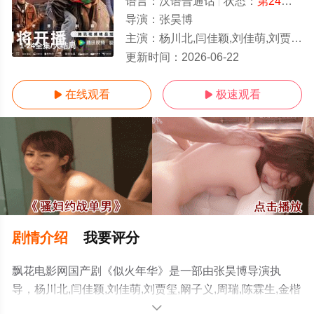
语言：
汉语普通话
状态：
第24集已完结
导演：
张昊博
主演：
杨川北,闫佳颖,刘佳萌,刘贾玺,阚子义,周瑞,陈霖生,金楷杰,王宁,赵彦乔,于水歌,赵宥维,李金烁,康轩,王淅冉
1-24全集/大结局
更新时间：
2026-06-22
在线观看
极速观看


剧情介绍
我要评分
飘花电影网国产剧《似火年华》是一部由张昊博导演执
导，杨川北,闫佳颖,刘佳萌,刘贾玺,阚子义,周瑞,陈霖生,金楷
杰,王宁,赵彦乔,于水歌,赵宥维,李金烁,康轩,王淅冉等演员精
