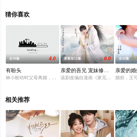
彩演绎的中国大陆电视剧，大结局剧情已揭晓（1-24全
集），手机免费观看高清无删减完整版电视剧全集就上飘
猜你喜欢
花影院，更多相关信息可移步至豆瓣电视剧、电视猫或剧
情网等平台了解。
4.0
8.0
全39集
更新至11集
全42集
有盼头
亲爱的吾兄 宠妹修炼手册
亲爱的婚
林小盼幼时父母离婚，随父去日本留学，毕业于日本短期大学家
该剧改编自漫画《家兄又在作死》，
婚前，王
相关推荐