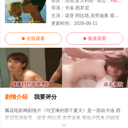
语言：
法语,意大利语
状态：
HD中字/高清
导演：
卡洛·西罗尼
主演：
诺亚·阿比塔,克劳迪奥·塞加卢西奥,玛丽亚·卡米拉·勃兰登堡,Gabriele·Rollo·Gabriele·Rollo,Beatrice·Puccil
HD中字
更新时间：
2026-06-11
在线观看
极速观看


剧情介绍
我要评分
飘花电影网剧情片《与艾琳的那个夏天》是一部由卡洛·西
罗尼导演执导，诺亚·阿比塔,克劳迪奥·塞加卢西奥,玛丽亚·
卡米拉·勃兰登
