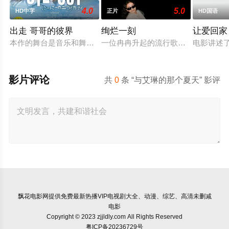
4.0
5.0
HD中字
正片
HD国语
出走 哥哥的彼界
绚烂一刻
让爱回家
本作的舞台是音乐和舞蹈融入生活的冲绳。与母亲朱音、妹妹舞
一位冉冉升起的流行歌手在为她的巡
电影讲述
影片评论
共
0
条 “与艾琳的那个夏天” 影评
飘花电影网
提供免费最新热播VIP电视剧大全、动漫、综艺、高清未删减
电影
Copyright © 2023 zjjldly.com All Rights Reserved
粤ICP备20236729号