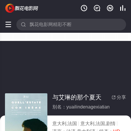






与艾琳的那个夏天
分享

别名：yuailindenagexiatian
意大利,法国
意大利,法国,剧情
2024