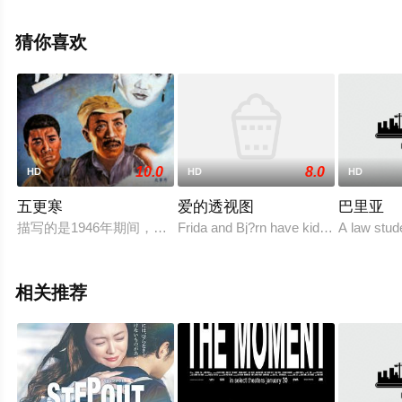
堡,Gabriele·Rollo·Gabriele·Rollo,Beatrice·Puccilli·Beatrice·
等演员精彩演绎的意大利,法国电影，手机免费观看高清无
猜你喜欢
删减完整版电影大全就上飘花影院，更多相关信息可移步
至豆瓣电影、电视猫或剧情网等平台了解。
10.0
8.0
HD
HD
HD
五更寒
爱的透视图
巴里亚
描写的是1946年期间，李先念率领的五师撤离了大别山地区后
Frida and Bj?rn have kids, a good apar
A law stud
相关推荐