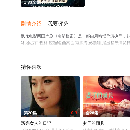
1-33全集/大结局
剧情介绍
我要评分
飘花电影网国产剧《南部档案》是一部由周靖韬导演执导，张新成,
冰,徐振轩,程相,应灏铭,曲高位,寇振海,佟晨洁,屠显智等演
看高清无删减完整版电视剧全集就上飘花影院，更多相关信
猜你喜欢
第20集
9.0
全28集
漂亮女人的日记
妻子的面具