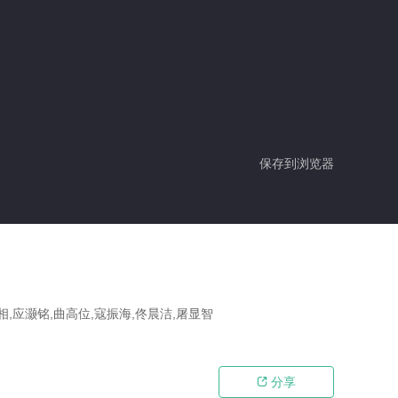
保存到浏览器
相,应灏铭,曲高位,寇振海,佟晨洁,屠显智
分享
