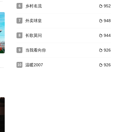
冬当着瞎眼妻子的面，
批以高云天（邵兵 饰）、刘长岭（沙溢 饰）为首的充满斗
之子肖无忌和闵州府都师闵德元之女闵乐倩经历重重磨难之后有情人终成眷属
乡村名流
952
6

外卖球皇
948
7

长歌莫问
944
8

0
当我看向你
926
9

温暖2007
926
10

满的理想遭遇到了骨感的
，在食品业完成原始积累后进军电子业，老对手陈远贼心不死
闭症，因自己身上显露的运动天赋在羽毛球运动中获得肯定，在与弟弟子豪（祝子