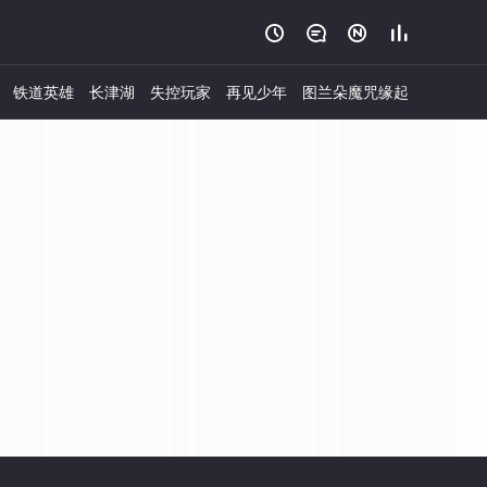




铁道英雄
长津湖
失控玩家
再见少年
图兰朵魔咒缘起