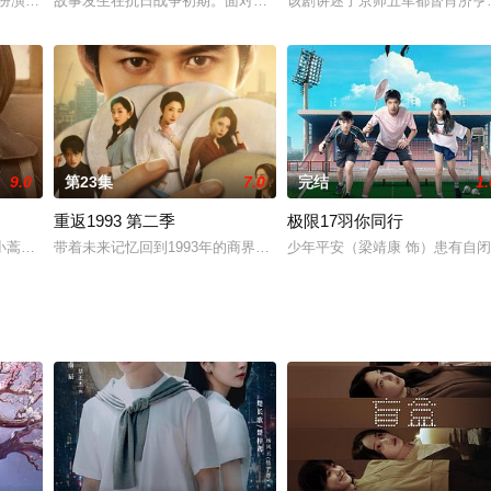
市情感剧 ...
）扮演完美丈夫，意图得到林家的一切，妻子林夏（李艺 饰）被其陷害失明，叶
故事发生在抗日战争初期。面对日军的全面入侵，国民党空军涌现出一
该剧讲述了京师五军都督肖济亨
9.0
第23集
7.0
完结
1.
重返1993 第二季
极限17羽你同行
东方不夜城绚丽多彩的生活为背景，以金融黑幕为素材，深刻解析了
小蒿，不甘平淡的生活，报考了胶东半岛楷坡镇副镇长。她上任之后才发现，丰
带着未来记忆回到1993年的商界天才林小凡一路开挂逆袭白手起家
少年平安（梁靖康 饰）患有自