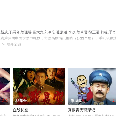
丁禹兮,姜珮瑶,富大龙,刘令姿,张宸逍,李欢,姜卓君,徐正溪,韩栋,季肖
员精彩演绎的中国大陆电视剧，大结局剧情已揭晓（1-33全集），手机免费
展开全部
息可移步至豆瓣电视剧、电视猫或剧情网等平台了解。

2.0
38集全
2.0
第18集
4.
血战长空
真假青天现形记