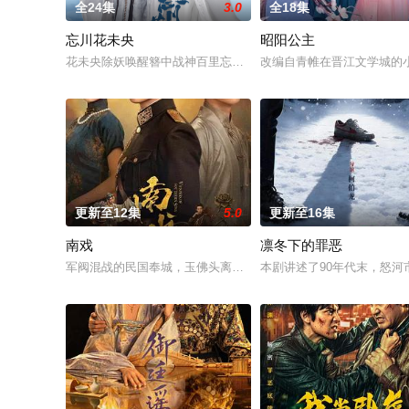
全24集
3.0
全18集
忘川花未央
昭阳公主
花未央除妖唤醒簪中战神百里忘川元神，二人共感相连，一同寻
改编自青帷在晋江文学城的
更新至12集
5.0
更新至16集
南戏
凛冬下的罪恶
军阀混战的民国奉城，玉佛头离奇失窃，戏班主横尸戏台，将冷
本剧讲述了90年代末，怒