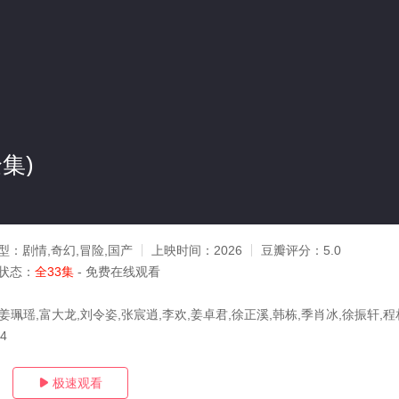
集)
型：
剧情,奇幻,冒险,国产
上映时间：
2026
豆瓣评分：
5.0
状态：
全33集
- 免费在线观看
姜珮瑶,富大龙,刘令姿,张宸逍,李欢,姜卓君,徐正溪,韩栋,季肖冰,徐振轩,程
24
极速观看
