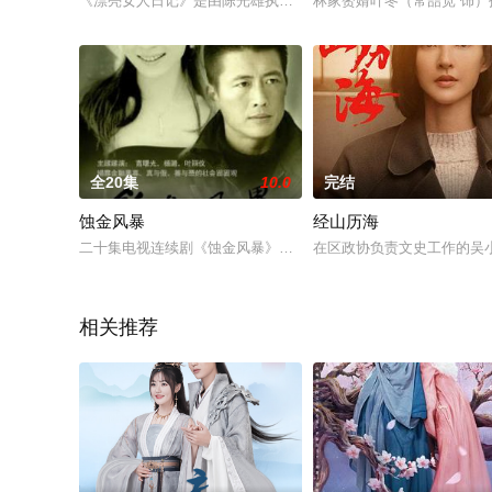
《漂亮女人日记》是由陈光雄执导，王璐瑶、龚朝晖、夏俊等主演的都
林家赘婿叶冬（常喆宽 饰
全20集
10.0
完结
蚀金风暴
经山历海
二十集电视连续剧《蚀金风暴》是一部都市人文景观现代剧，以
在区政协负责文史工作的吴
相关推荐