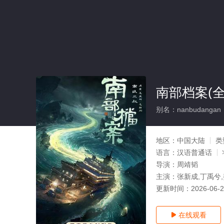
南部档案(全
别名：nanbudangan
地区：
中国大陆
类
语言：
汉语普通话
导演：
周靖韬
主演：
张新成,丁禹兮,
更新时间：
2026-06-
在线观看
