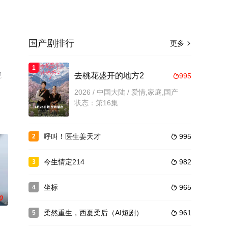
国产剧排行
更多

1
观
去桃花盛开的地方2
995

2026 / 中国大陆 / 爱情,家庭,国产
状态：第16集
呼叫！医生姜天才
995
2

今生情定214
982
3

坐标
965
4

0
柔然重生，西夏柔后（AI短剧）
961
5
