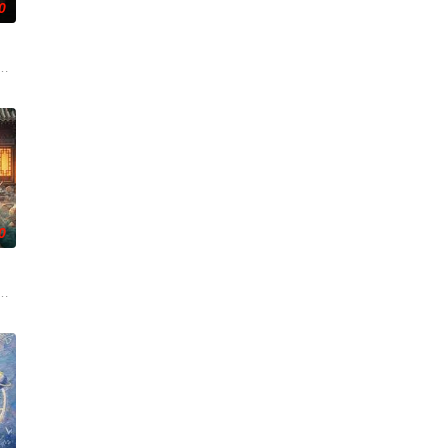
0
满门流放，楚父以死鸣冤。楚家大小姐楚梓鸢带着滔天恨意，
——用一场精心策划的“夏令营”完成复仇的受害者；临终前与遗憾和解的“无用
0
刑侦手段，接连破获数
子，偶遇“白天人住屋，晚上鬼占房”的阴阳宅，江淮被掳走配“阴婚”。他与女