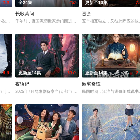
1.0
全24集
4.0
更新至10集
7.
长歌莫问
盲盒
仙草修复肉身。未央动心，却不知自身是身负玄鸟之力的夜族公主，
小说《平阳公主》。
千年前，雍国泥塑世家楚门因进贡的“十二生肖”离奇流血炸裂，惨遭
五个相互独立，又彼此呼应的故事
8.0
更新至14集
10.0
更新至14集
2.
夜语记
幽宅奇谭
血少帅许又安与昆曲名伶荣筱楠推向不死不休的对立绝境。而他们不
河市刑侦支队在无普及监控、无DNA鉴定技术的支持下，通过摸排、勘查等传统
2025年7月网络剧备案当代 都市 海南越酷文化传媒有限公司
民国时期，江淮与迅哥组成说书班