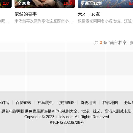
1.0
全30集
10.0
更新至12集
8.
依然的喜事
天才，女友
进士科三元及第入翰林院的奇女子。十年前的她被他从死人堆里救出
利用顾炎女儿奴的属性，请求老炮儿顾炎带自己用程序员身份卧底电诈集团以求
李依然再次回到乐沧这座西南小城，八年隔阂让母女关系渐行渐远。阴
根据素光同同名小说改编。江逾
共
0
条 “南部档案” 
S订阅
百度蜘蛛
神马爬虫
搜狗蜘蛛
奇虎地图
谷歌地图
必应
飘花电影网
提供免费最新热播VIP电视剧大全、动漫、综艺、高清未删减电影
Copyright © 2023 zjjldly.com All Rights Reserved
粤ICP备20236729号