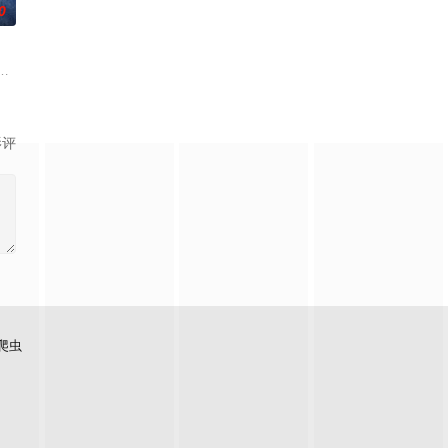
0
查出未婚妻离奇死亡的真
差阳错之下，母女二人包揽了小城的“人生大事”。面对一个
白长大以后，林知夏忽然对他说：“江逾白，我喜欢你，哲学和生物学意义上的喜
影评
爬虫