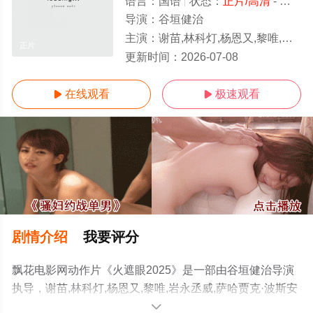
语言：
国语
状态：
正片/高清
- 免费在线观看
导演：
谷垣健治
主演：
谢苗,林科灯,杨恩又,黎唯,岩永丞威,萨哈贾克·波斯安吉特,玛娜莎楠·潘叻翁固,郭峻卿,威奈·旺扬功,雅彦·鲁伊安,杰佳·亚宁
正片
更新时间：
2026-07-08
在线观看
极速观看


剧情介绍
我要评分
飘花电影网动作片《火遮眼2025》是一部由谷垣健治导演
执导，谢苗,林科灯,杨恩又,黎唯,岩永丞威,萨哈贾克·波斯安
吉特,玛娜莎楠·潘叻翁固,郭峻卿,威奈·旺扬功,雅彦·鲁伊安,
