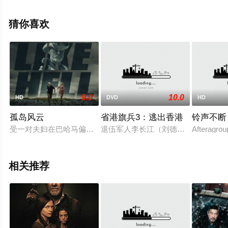
杰佳·亚宁等演员精彩演绎的香港电影，手机免费观看高清
无删减完整版电影大全就上飘花影院，更多相关信息可移
猜你喜欢
步至豆瓣电影、电视猫或剧情网等平台了解。
9.0
10.0
HD
DVD
HD
孤岛风云
省港旗兵3：逃出香港
铃声不断
受一对夫妇在巴哈马偏远岛屿度假的真实事件的启发，讲述了在
退伍军人李长江（刘德华饰）被两名
Afteragrou
相关推荐