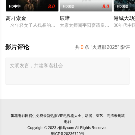
8.0
8.0
HD中字
HD国语
HD国语
离群索金
破暗
港城大劫
一名年轻女子从残暴的亡命团伙手中劫走了一批黄金，一路逃到
大康太师闻宇阳宴请皇上义子神策府
90年代
影片评论
共
0
条 “火遮眼2025” 影评
飘花电影网
提供免费最新热播VIP电视剧大全、动漫、综艺、高清未删减
电影
Copyright © 2023 zjjldly.com All Rights Reserved
粤ICP备20236729号