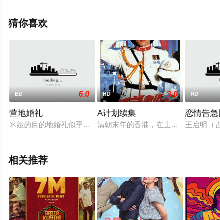
特,Stella,Grace,Fitzgerald,马丁·赫利希,伯迪·博里亚等演员
精彩演绎的美国电影，手机免费观看高清无删减完整版电
猜你喜欢
影大全就上飘花影院，更多相关信息可移步至豆瓣电影、
电视猫或剧情网等平台了解。
6.0
3.0
BD
HD
HD
营地婚礼
A计划续集
恋情告急
米娅的目的地婚礼似乎注定了，当她的新娘党不是太热衷于做所
清朝末年的香港，在上、中、西环有“
王启明（
相关推荐