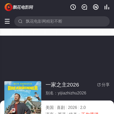






一家之主2026
分享

别名：yijiazhizhu2026
美国
喜剧
2026
2.0