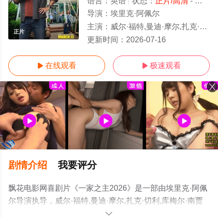
语言：
英语
状态：
正片/高清
- 免费在线观看
导演：
埃里克·阿佩尔
主演：
威尔·福特,曼迪·摩尔,扎克·切利,库梅尔·南贾尼,奈特·巴盖兹,科林·乔斯特,夏洛特·安·塔克,凯特·贝兰特,Stella,Grace,Fitzger
正片
更新时间：
2026-07-16
在线观看
极速观看


剧情介绍
我要评分
飘花电影网喜剧片《一家之主2026》是一部由埃里克·阿佩
尔导演执导，威尔·福特,曼迪·摩尔,扎克·切利,库梅尔·南贾
尼,奈特·巴盖兹,科林·乔斯特,夏洛特·安·塔克,凯特·贝兰
