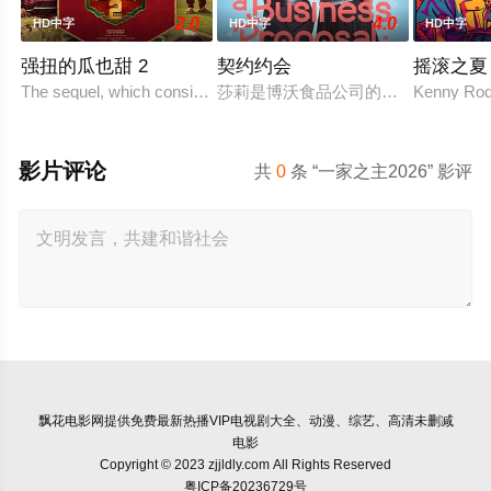
2.0
4.0
HD中字
HD中字
HD中字
强扭的瓜也甜 2
契约约会
摇滚之夏
The sequel, which consists of consecutive events following
莎莉是博沃食品公司的食品分析师，
Kenny Rodg
影片评论
共
0
条 “一家之主2026” 影评
飘花电影网
提供免费最新热播VIP电视剧大全、动漫、综艺、高清未删减
电影
Copyright © 2023 zjjldly.com All Rights Reserved
粤ICP备20236729号