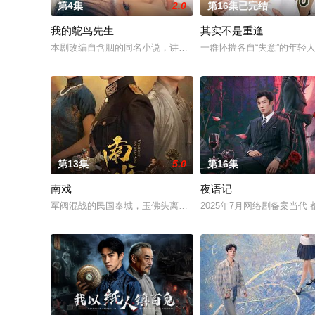
第4集
2.0
第16集已完结
我的鸵鸟先生
其实不是重逢
本剧改编自含胭的同名小说，讲述了邻家女孩庞倩（苏晓彤 饰）
一群怀揣各自“失意”的年
第13集
5.0
第16集
南戏
夜语记
军阀混战的民国奉城，玉佛头离奇失窃，戏班主横尸戏台，将冷
2025年7月网络剧备案当代