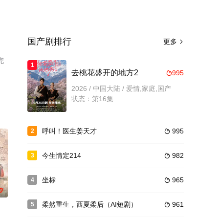
国产剧排行
更多

完
1
去桃花盛开的地方2
995

2026 / 中国大陆 / 爱情,家庭,国产
状态：第16集
呼叫！医生姜天才
995
2

今生情定214
982
3

坐标
965
4

0
柔然重生，西夏柔后（AI短剧）
961
5
