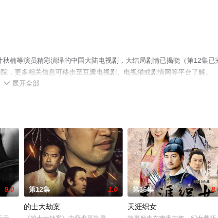
叶秋楠等演员精彩演绎的中国大陆电视剧，大结局剧情已揭晓（第12集已
影院，更多相关信息可移步至豆瓣电视剧、电视猫或剧情网等平台了解。
展开全部

9.0
第12集
1.0
第36集
8.
的士大劫案
天涯织女