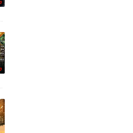
0
色人文与美食为引，用
圆（姜贞羽 饰）因意外踏入玄机界，继而卷入虎云国内乱的
刑侦支队在无普及监控、无DNA鉴定技术的支持下，通过摸排、勘查等传统刑侦
0
科三元及第入翰林院的奇女子。十年前的她被他从死人堆里救出
顾炎女儿奴的属性，请求老炮儿顾炎带自己用程序员身份卧底电诈集团以求查