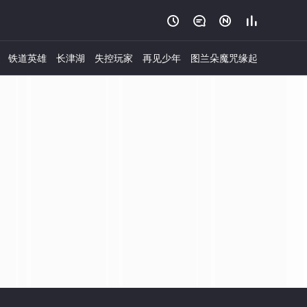




铁道英雄
长津湖
失控玩家
再见少年
图兰朵魔咒缘起