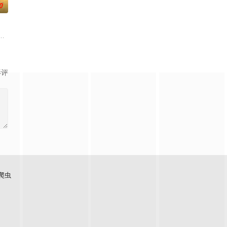
0
的喜欢。”那个夜晚，
的阴阳宅，江淮被掳走配“阴婚”。他与女探长穆英搭档，
大生企业，实业报国的故事。甲午战争后，国家蒙羞，张謇虽高中状元，却渴
影评
爬虫