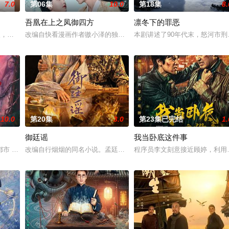
7.0
第06集
10.0
第18集
8.
吾凰在上之凤御四方
凛冬下的罪恶
与童年时因一场意外落下身体残缺的少年顾铭夕（何洛洛 饰）的
轻人，在沿海小城南安相遇相知，他们决心各展所长创办旅行社。他们以当地的特
改编自快看漫画作者嗷小泽的独家连载漫画《吾凰在上》。现代少女奚
本剧讲述了90年代末，怒河市
10.0
第20集
3.0
第23集已完结
1.
御廷谣
我当卧底这件事
血少帅许又安与昆曲名伶荣筱楠推向不死不休的对立绝境。而他们不
 都市 海南越酷文化传媒有限公司
改编自行烟烟的同名小说。孟廷辉，大平王朝有史以来个以女子进士
程序员李文刻意接近顾婷，利用