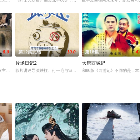
颖，并助她解决了一起纠纷，于是两人相识。周文昌的妻子《燕京晚
天天、欢欢在幼年时代对大海的渴望。在父母不断争吵和充斥着火药味的的家庭
《的士大劫案》由栾戈平执导，陈太钟、王永旗、郭晓微、许紫倩等
故事发生在南宋末年。织女黄巧
8.0
第12集完结
10.0
第18集
4.
片场日记2
大唐西域记
组织一支小分队，潜入天津市，设法搞到守卫天津的国民党军队作
女主人公白狼的情感及命运、在烽火硝烟的战乱年代中的美丽演绎，展示了解放
影片讲述导演铁柱、付一毛与审核员王尼玛逐梦演艺圈的爆笑故事。
和86版《西游记》不同的是，