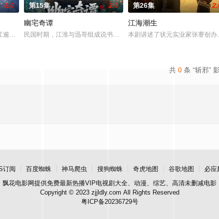
8.0
第15集
2.0
第26集
2.
幽宅奇谭
江海潮生
具流血的新娘纸人卷入了一场跨越十年的惊天阴谋。这纸人身上，竟
江逾白长大以后，林知夏忽然对他说：“江逾白，我喜欢你，哲学和生物学意义上
民国时期，江淮与迅哥组成说书班子，偶遇“白天人住屋，晚上鬼占房”
本剧讲述了状元实业家张謇创办
共
0
条 “斩邪” 
S订阅
百度蜘蛛
神马爬虫
搜狗蜘蛛
奇虎地图
谷歌地图
必应
飘花电影网
提供免费最新热播VIP电视剧大全、动漫、综艺、高清未删减电影
Copyright © 2023 zjjldly.com All Rights Reserved
粤ICP备20236729号