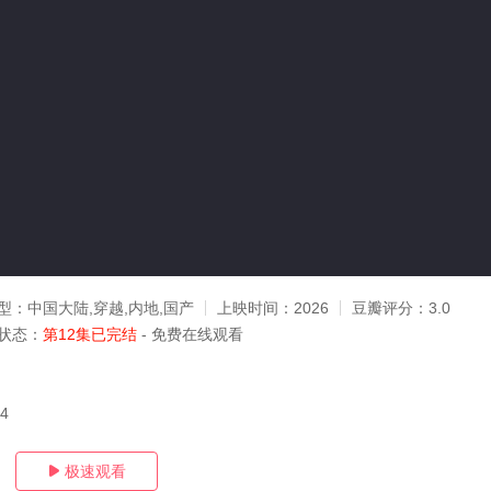
型：
中国大陆,穿越,内地,国产
上映时间：
2026
豆瓣评分：
3.0
状态：
第12集已完结
- 免费在线观看
04
极速观看
