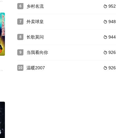
环境中，兄弟俩最终决定
众多演员同台演出的一部反映社会现实的刑侦记录片。
儿（张钧甯 饰）与皇女赵嘉仪（刘诗诗 饰）都倾心少将军林慕飞（袁弘 饰）
乡村名流
952
6

外卖球皇
948
7

长歌莫问
944
8

0
当我看向你
926
9

温暖2007
926
10

战争波澜壮阔的历史画卷
在热情有限、经费不足的实际困境中，在导演们的带领下，一家
本剧严格尊重历史，再现了唐僧西天取经的历史真实，不仅完整地展现了他取经