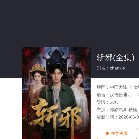
斩邪(全集)
别名：zhanxie
地区：
中国大陆
类
语言：
汉语普通话
导演：
未知
主演：
陈静易,叶秋楠
更新时间：
2026-06-
在线观看
