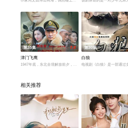
作家周文昌博击商海，偶然碰上了《燕京晚报》的年轻女记者孔
该剧讲述的是一对少年兄弟
第35集
7.0
第30集
津门飞鹰
白狼
1947年底，东北全境解放前夕，四野某部侦察营长燕双鹰奉命
电视剧《白狼》是一部通过
相关推荐