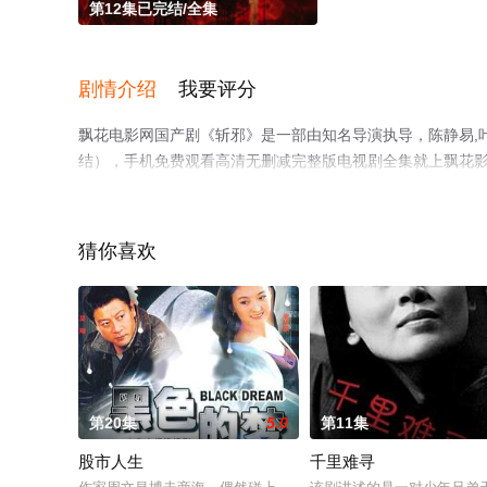
第12集已完结/全集
剧情介绍
我要评分
飘花电影网国产剧《斩邪》是一部由知名导演执导，陈静易,
结），手机免费观看高清无删减完整版电视剧全集就上飘花
猜你喜欢
第20集
5.0
第11集
股市人生
千里难寻