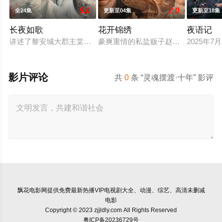
5.0
2.0
全24集
更新至04集
更新至18集
长夜如歌
花开锦绣
夜语记
讲述了黎安城大郡主棠溪槿与烈云峥之间曲折动人的情感，以及
豪爽重情的私盐贩子赵凌虽出身草莽
2025年
影片评论
共
0
条 “灵魂摆渡·十年” 影评
飘花电影网
提供免费最新热播VIP电视剧大全、动漫、综艺、高清未删减
电影
Copyright © 2023 zjjldly.com All Rights Reserved
粤ICP备20236729号