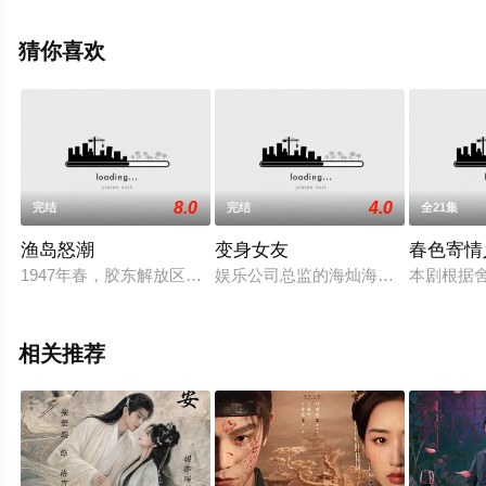
邹敦明,朱超艺,杨子睿,马凡丁,李羽桐,贝勒,闫可欣,田广宇,
郭信如,姜馥颐,顾振翔,美懿,芮佩怡等演员精彩演绎的中国
猜你喜欢
大陆电视剧，大结局剧情已揭晓（1-24全集），手机免费
观看高清无删减完整版电视剧全集就上飘花影院，更多相
关信息可移步至豆瓣电视剧、电视猫或剧情网等平台了
解。
8.0
4.0
完结
完结
全21集
渔岛怒潮
变身女友
春色寄情
1947年春，胶东解放区龙王岛解放伊始，岛上人员鱼龙混杂，
娱乐公司总监的海灿海归回国，因巧
本剧根据
相关推荐