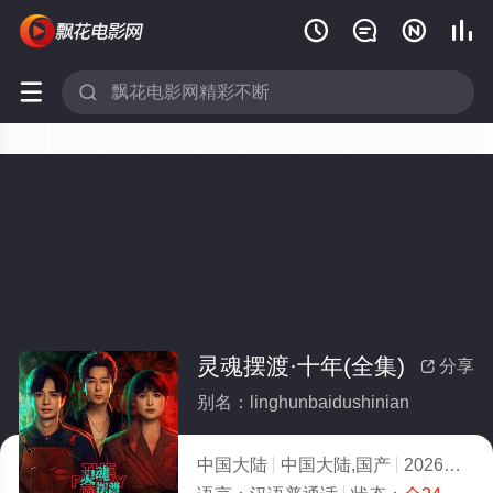






灵魂摆渡·十年(全集)
分享

别名：linghunbaidushinian
中国大陆
中国大陆,国产
2026
1.0