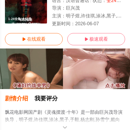
语言：
汉语普通话
状态：
全24集
- 
导演：
巨兴茂
主演：
明子煜,许佳琪,涂冰,黑子,于毅,杨志刚,孙雪宁,戴向宇,陈冠英,边程,刘智扬,肖茵,王艺禅,李洛伊,韩潇珧,简宇熙,邹敦明,朱超艺,杨子睿,马凡丁,李
1-24全集/大结局
更新时间：
2026-06-07
在线观看
极速观看


剧情介绍
我要评分
飘花电影网国产剧《灵魂摆渡·十年》是一部由巨兴茂导演
执导，明子煜,许佳琪,涂冰,黑子,于毅,杨志刚,孙雪宁,戴向
宇,陈冠英,边程,刘智扬,肖茵,王艺禅,李洛伊,韩潇珧,简宇熙,
