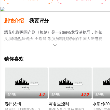
剧情介绍
我要评分
飘花电影网国产剧《翘楚》是一部由杨龙导演执导，陈都
灵,周翊然,唐晓天,王瑞昌,等演员精彩演绎的中国大陆电视
剧，大结局剧情已揭晓（1-1全集），手机免费观看高清无

删减完整版电视剧全集就上飘花影院，更多相关信息可移
步至豆瓣电视剧、电视猫或剧情网等平台了解。
猜你喜欢
1.0
10.0
全18集
全24集
全86集
春日浓情
与君重逢时
水浒传20
温玉浓（戴燕妮饰）为查清温家灭门真相，假借身份进入秦家，
现代女学生意外穿书为古代小说的恶
北宋仁宗