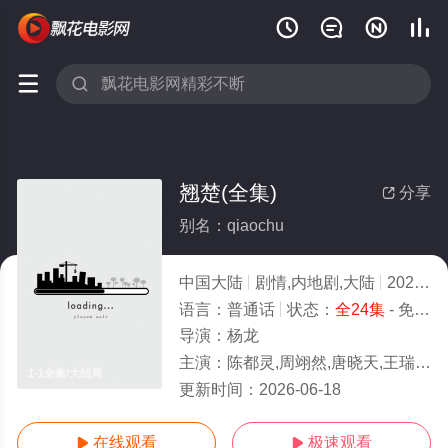






翘楚(全集)
分享

别名：qiaochu
中国大陆
剧情,内地剧,大陆
2026
1
语言：
普通话
状态：
全24集
- 免费在线观看
导演：
杨龙
主演：
陈都灵,周翊然,唐晓天,王瑞昌,
1-1全集/大结局
更新时间：
2026-06-18
在线观看
极速观看

