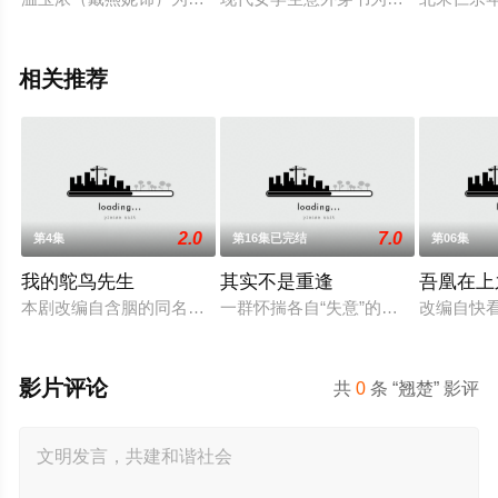
相关推荐
2.0
7.0
第4集
第16集已完结
第06集
我的鸵鸟先生
其实不是重逢
吾凰在上
本剧改编自含胭的同名小说，讲述了邻家女孩庞倩（苏晓彤 饰）
一群怀揣各自“失意”的年轻人，在沿
改编自快
影片评论
共
0
条 “翘楚” 影评