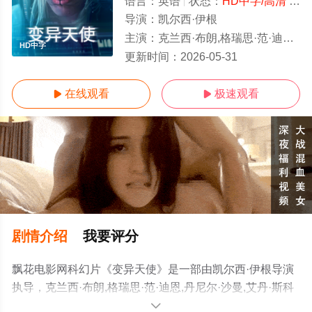
语言：
英语
状态：
HD中字/高清
- 免费在线观看
导演：
凯尔西·伊根
主演：
克兰西·布朗,格瑞思·范·迪恩,丹尼尔·沙曼,艾丹·斯科特,瑞安·克鲁格
HD中字
更新时间：
2026-05-31
在线观看
极速观看


剧情介绍
我要评分
飘花电影网科幻片《变异天使》是一部由凯尔西·伊根导演
执导，克兰西·布朗,格瑞思·范·迪恩,丹尼尔·沙曼,艾丹·斯科
特,瑞安·克鲁格等演员精彩演绎的南非电影，手机免费观看
