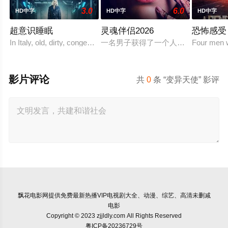
3.0
6.0
HD中字
HD中字
HD中字
超意识睡眠
灵魂伴侣2026
恐怖感受
In Italy, old, dirty, congested prisons full of violence a
一名男子获得了一个人工智能机器人
Four men w
影片评论
共
0
条 “变异天使” 影评
飘花电影网
提供免费最新热播VIP电视剧大全、动漫、综艺、高清未删减
电影
Copyright © 2023 zjjldly.com All Rights Reserved
粤ICP备20236729号