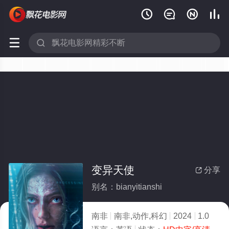






变异天使
分享

别名：bianyitianshi
南非
南非,动作,科幻
2024
1.0