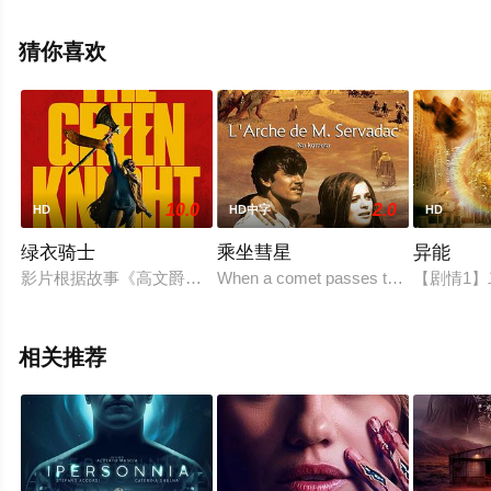
高清无删减完整版电影大全就上飘花影院，更多相关信息
可移步至豆瓣电影、电视猫或剧情网等平台了解。
猜你喜欢
10.0
2.0
HD
HD中字
HD
绿衣骑士
乘坐彗星
异能
影片根据故事《高文爵士与绿衣骑士》改编，讲述亚瑟王在自己
When a comet passes the earth very cl
【剧情1
相关推荐