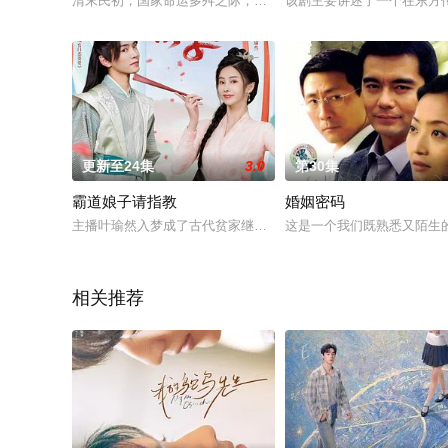
清末民初，国家命运多舛之际，民族积弱危难之秋。北京城里的
该剧主要讲述了一个在东方
更新至24集
3.0
第30集
霸道娘子请指教
婚姻密码
主播叶瑜然入梦成了古代贫家继母兼婆婆， 拥有四个“拖油瓶” 
这是一个我们既熟悉又陌生
相关推荐