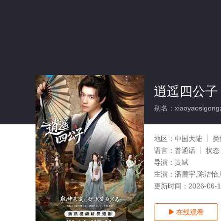
逍遥四公子 (
别名：xiaoyaosigongz
地区：
中国大陆
类
语言：
普通话
状态
导演：
黄斌
主演：
潘麓宇,陈洁怡
更新时间：
2026-06-
在线观看
