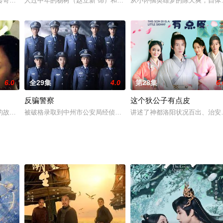
一场骚乱拉开了故事的序幕。袁世凯在北京就任大总统，但却不愿到
传奇世界的神话背景下的爱情故事，在风趣幽默的基调下呈现了爱恨情仇的丰富
人过中年的杨树（赵立新 饰）和阿琴（闫妮 饰）是一对爱情早已归
从小怀揣英雄梦的陈天爽，自体
6.0
全29集
4.0
第28集
6.
反骗警察
这个狄公子有点皮
，死亡开局。且看新出炉的俏娘子怎样打怪晋级，发家致富、扶
的故事，故事讲述了一个家庭中三个不同年龄段的男女对婚姻和情感生活的不同
被破格录取到中州市公安局经侦支队的新警高仁，因为其独特的成长经
讲述了神都洛阳状况百出、治安