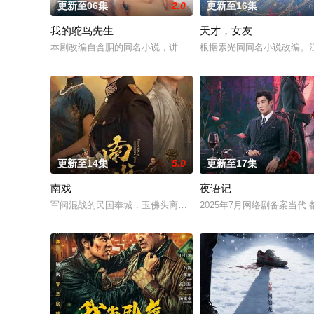
更新至06集
2.0
更新至16集
我的鸵鸟先生
天才，女友
本剧改编自含胭的同名小说，讲述了邻家女孩庞倩（苏晓彤 饰）
根据素光同同名小说改编。
更新至14集
5.0
更新至17集
南戏
夜语记
军阀混战的民国奉城，玉佛头离奇失窃，戏班主横尸戏台，将冷
2025年7月网络剧备案当代