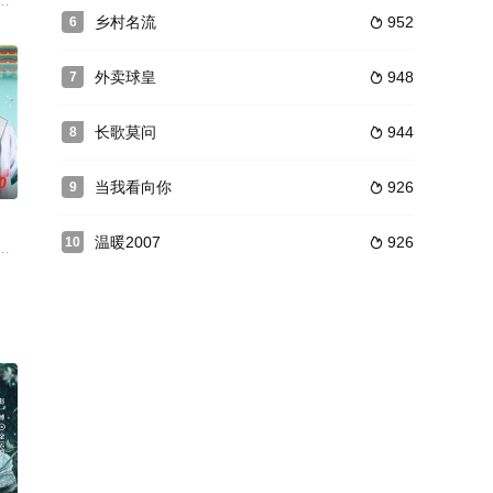
故事情节。
于平淡、终日为了生计而奔波不休的夫妻。杨树原为大学教授
校毕业后，进入国安系统工作。与好兄弟同出任务时，目睹兄弟死在自己眼前
乡村名流
952
6

外卖球皇
948
7

长歌莫问
944
8

0
当我看向你
926
9

温暖2007
926
10

理解和遭遇……
历，对各种骗术“门儿清”，主动提出打入诈骗团伙内部去化
混乱，屡屡出现奇案、怪案，少年狄小虎、元英等人，不畏凶险，与残害百姓的黑