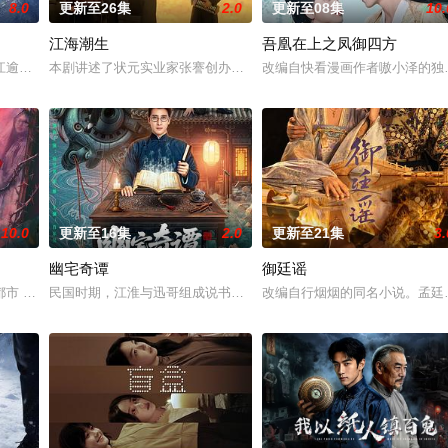
8.0
更新至26集
2.0
更新至08集
10.
江海潮生
吾凰在上之凤御四方
与童年时因一场意外落下身体残缺的少年顾铭夕（何洛洛 饰）的
江逾白长大以后，林知夏忽然对他说：“江逾白，我喜欢你，哲学和生物学意义上
本剧讲述了状元实业家张謇创办大生企业，实业报国的故事。甲午战
改编自快看漫画作者嗷小泽的独
10.0
更新至16集
2.0
更新至21集
3.
幽宅奇谭
御廷谣
血少帅许又安与昆曲名伶荣筱楠推向不死不休的对立绝境。而他们不
 都市 海南越酷文化传媒有限公司
民国时期，江淮与迅哥组成说书班子，偶遇“白天人住屋，晚上鬼占房”
改编自行烟烟的同名小说。孟廷