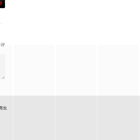
0
刑侦手段，接连破获数
复仇的受害者；临终前与遗憾和解的“无用之人”；共享同
馆，本想低调扎纸维生，却因一具流血的新娘纸人卷入了一场跨越十年的惊天
影评
爬虫