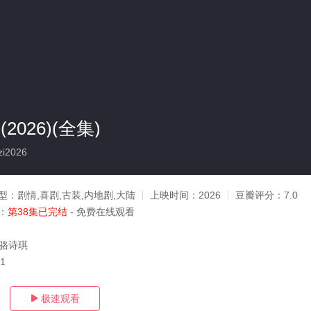
2026)(全集)
i2026
型：
剧情,喜剧,古装,内地剧,大陆
上映时间：
2026
豆瓣评分：
7.0
：
第38集已完结
- 免费在线观看
,骆诗琪
11
极速观看
