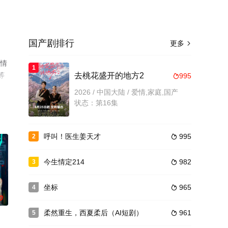
国产剧排行
更多

剧情
1
等
去桃花盛开的地方2
995

2026 / 中国大陆 / 爱情,家庭,国产
状态：第16集
呼叫！医生姜天才
995
2

今生情定214
982
3

坐标
965
4

0
柔然重生，西夏柔后（AI短剧）
961
5
