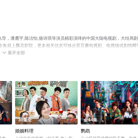
演执导，潘麓宇,陈洁怡,骆诗琪等演员精彩演绎的中国大陆电视剧，大结局
剧全集就上飘花影院，更多相关信息可移步至豆瓣电视剧、电视猫或剧情网
展开全部

5.0
30集全
1.0
全44集
10.
婚姻料理
鹦鹉