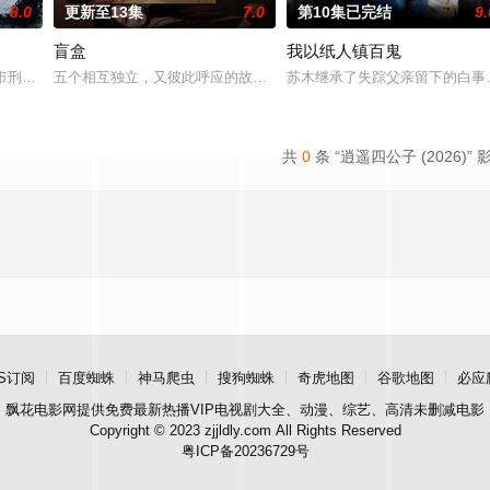
8.0
更新至13集
7.0
第10集已完结
9.
盲盒
我以纸人镇百鬼
顾炎带自己用程序员身份卧底电诈集团以求查出未婚妻离奇死亡的真
河市刑侦支队在无普及监控、无DNA鉴定技术的支持下，通过摸排、勘查等传统
五个相互独立，又彼此呼应的故事——用一场精心策划的“夏令营”完成
苏木继承了失踪父亲留下的白事
共
0
条 “逍遥四公子 (2026)” 
S订阅
百度蜘蛛
神马爬虫
搜狗蜘蛛
奇虎地图
谷歌地图
必应
飘花电影网
提供免费最新热播VIP电视剧大全、动漫、综艺、高清未删减电影
Copyright © 2023 zjjldly.com All Rights Reserved
粤ICP备20236729号