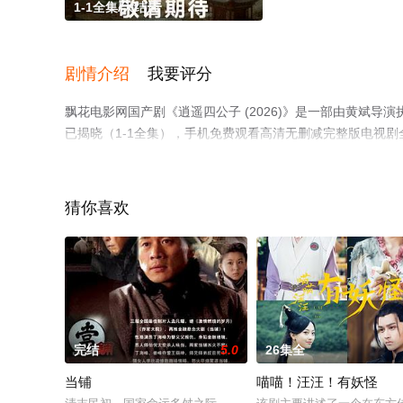
1-1全集/大结局
剧情介绍
我要评分
飘花电影网国产剧《逍遥四公子 (2026)》是一部由黄斌导
已揭晓（1-1全集），手机免费观看高清无删减完整版电视
平台了解。
猜你喜欢
完结
5.0
26集全
当铺
喵喵！汪汪！有妖怪