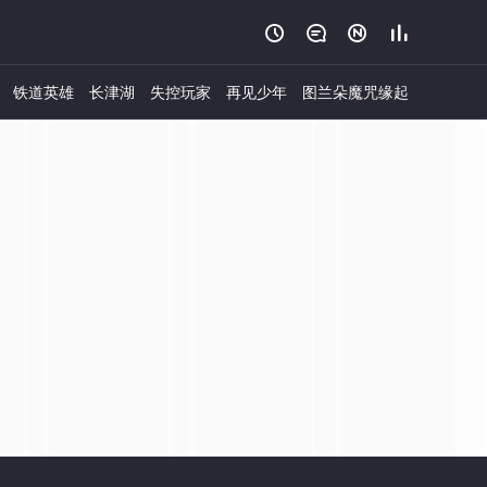




铁道英雄
长津湖
失控玩家
再见少年
图兰朵魔咒缘起