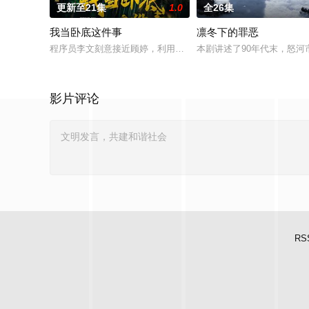
更新至21集
1.0
全26集
我当卧底这件事
凛冬下的罪恶
程序员李文刻意接近顾婷，利用顾炎女儿奴的属性，请求老炮儿
本剧讲述了90年代末，怒
影片评论
RS