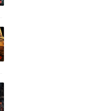
0
的喜欢。”那个夜晚，
争后，国家蒙羞，张謇虽高中状元，却渴望寻求强国之路。他毅
家连载漫画《吾凰在上》。现代少女奚圆（姜贞羽 饰）因意外踏入玄机界，继
0
的阴阳宅，江淮被掳走配“阴婚”。他与女探长穆英搭档，
辉，大平王朝有史以来个以女子进士科三元及第入翰林院的奇女子。十年前的