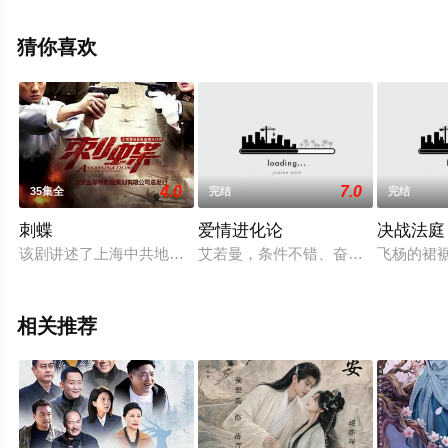
花影院，更多相关信息可移步至豆瓣电视剧、电视猫或剧
情网等平台了解。
猜你喜欢
4.0
7.0
35集全
完结
完结
刺蝶
爱情进化论
决战法庭
该剧讲述了上海中共地下党舒秀和日本特工千变美娘之间的斗争
艾若曼，条件不错、奋斗自强、一路
飞杨的裙
相关推荐