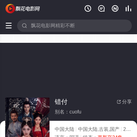






错付
分享

别名：cuofu
中国大陆
中国大陆,古装,国产
2026