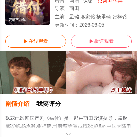
语言：
国语
状态：
更新至24集
- 免费在线观看
导演：
雨田
主演：
孟璐,麻家铭,杨承翰,张梓璐,邢赫楚
更新至24集
更新时间：
2026-06-05
在线观看
极速观看


剧情介绍
我要评分
飘花电影网国产剧《错付》是一部由雨田导演执导，孟璐,
麻家铭,杨承翰,张梓璐,邢赫楚等演员精彩演绎的中国大陆电
视剧，手机免费观看高清无删减完整版电视剧全集就上飘
