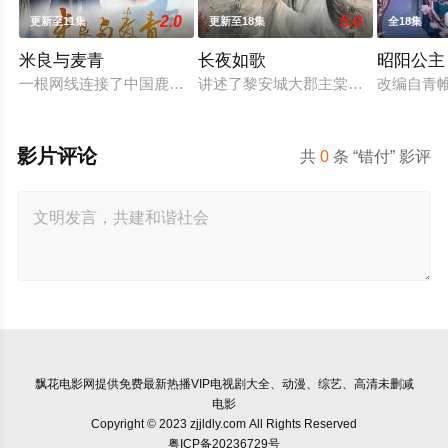
2.0
5.0
更新至11集
更新至18集
全18集
米良与麦青
长夜如歌
昭阳公主
一根网线连接了中国鹿鸣村和英国牛津，麦香通过视频向米良宣
讲述了黎安城大郡主棠溪槿与烈云峥
改编自青
影片评论
共
0
条 “错付” 影评
飘花电影网
提供免费最新热播VIP电视剧大全、动漫、综艺、高清未删减
电影
Copyright © 2023 zjjldly.com All Rights Reserved
粤ICP备20236729号