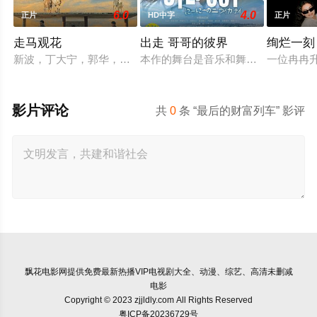
6.0
4.0
正片
HD中字
正片
走马观花
出走 哥哥的彼界
绚烂一刻
新波，丁大宁，郭华，程一木他们毕业于同一所大学。他们和很
本作的舞台是音乐和舞蹈融入生活的
一位冉冉
影片评论
共
0
条 “最后的财富列车” 影评
飘花电影网
提供免费最新热播VIP电视剧大全、动漫、综艺、高清未删减
电影
Copyright © 2023 zjjldly.com All Rights Reserved
粤ICP备20236729号