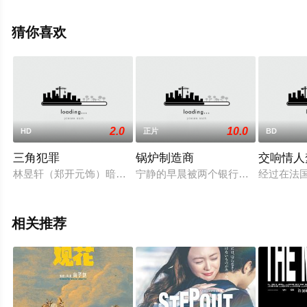
机免费观看高清无删减完整版电影大全就上飘花影院，更
多相关信息可移步至豆瓣电影、电视猫或剧情网等平台了
猜你喜欢
解。
2.0
10.0
HD
正片
BD
三角犯罪
锅炉制造商
交响情人
林昱轩（郑开元饰）暗恋同班同学何欣颖（颜怡平饰）。何欣颖
宁静的早晨被两个银行绑匪打破了。
经过在法
相关推荐