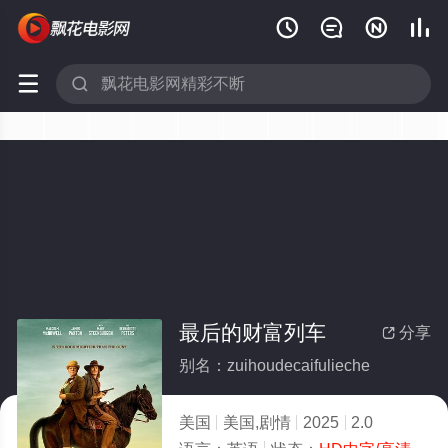






最后的财富列车
分享

别名：zuihoudecaifulieche
美国
美国,剧情
2025
2.0