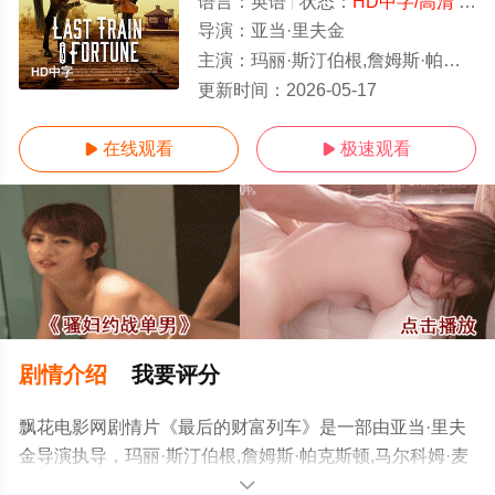
语言：
英语
状态：
HD中字/高清
- 免费在线观看
导演：
亚当·里夫金
主演：
玛丽·斯汀伯根,詹姆斯·帕克斯顿,马尔科姆·麦克道威尔,伯纳黛特·彼得斯
HD中字
更新时间：
2026-05-17
在线观看
极速观看


剧情介绍
我要评分
飘花电影网剧情片《最后的财富列车》是一部由亚当·里夫
金导演执导，玛丽·斯汀伯根,詹姆斯·帕克斯顿,马尔科姆·麦
克道威尔,伯纳黛特·彼得斯等演员精彩演绎的美国电影，手
