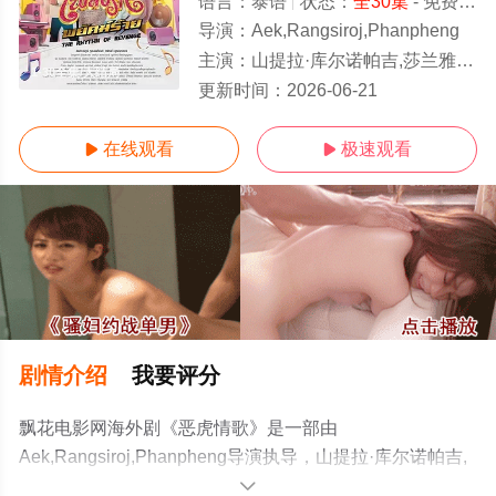
语言：
泰语
状态：
全30集
- 免费在线观看
导演：
Aek,Rangsiroj,Phanpheng
主演：
山提拉·库尔诺帕吉,莎兰雅·春哈萨特,维察亚蓬·亚姆萨德,彭蒂瓦·萨空查谙,彭帕特·阿塔潘亚朋
1-30全集/大结局
更新时间：
2026-06-21
在线观看
极速观看


剧情介绍
我要评分
飘花电影网海外剧《恶虎情歌》是一部由
Aek,Rangsiroj,Phanpheng导演执导，山提拉·库尔诺帕吉,
莎兰雅·春哈萨特,维察亚蓬·亚姆萨德,彭蒂瓦·萨空查谙,彭帕
