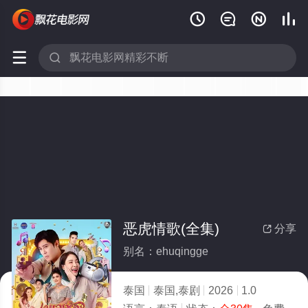






恶虎情歌(全集)
分享

别名：ehuqingge
泰国
泰国,泰剧
2026
1.0