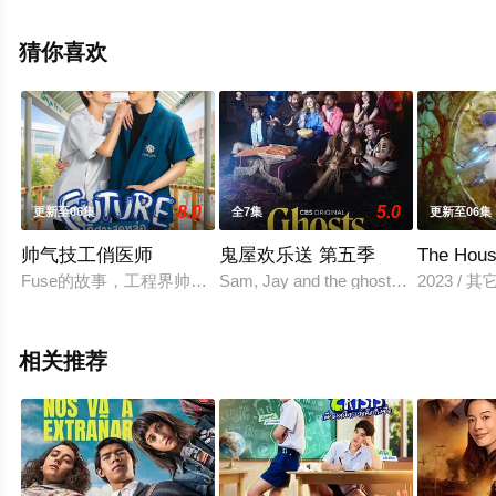
特·阿塔潘亚朋等演员精彩演绎的泰国电视剧，大结局剧情
已揭晓（1-30全集），手机免费观看高清无删减完整版电
猜你喜欢
视剧全集就上飘花影院，更多相关信息可移步至豆瓣电视
剧、电视猫或剧情网等平台了解。
8.0
5.0
更新至06集
全7集
更新至06集
帅气技工俏医师
鬼屋欢乐送 第五季
The Hou
Fuse的故事，工程界帅气的月亮，不知道该怎么办。不管他有
Sam, Jay and the ghosts attempt to ex
2023 / 其
相关推荐