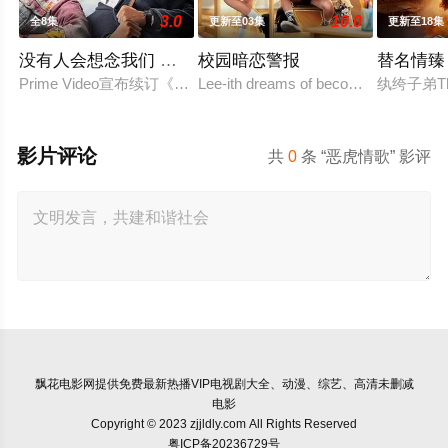
3.0
10.0
全8集
更新至03集
更新至18集
没有人会想念我们 第二季
校园暗恋警报
替名情臻
Prime Video宣布续订《没有人会想念我们》第二季。
Lee-ith dreams of becoming a cool ind
纨绔子弟T
影片评论
共
0
条 “恶虎情歌” 影评
飘花电影网
提供免费最新热播VIP电视剧大全、动漫、综艺、高清未删减
电影
Copyright © 2023 zjjldly.com All Rights Reserved
粤ICP备20236729号