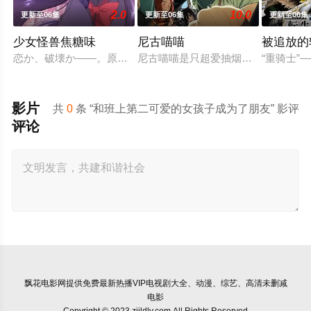
2.0
10.0
更新至06集
更新至06集
更新至06集
少女怪兽焦糖味
尼古喵喵
被追放的
恋か、破壊か――。原因不明の病に悩まされている女子高生・
尼古喵喵是只超爱抽烟的废物兽人！
“重骑士
影片
共
0
条 “和班上第二可爱的女孩子成为了朋友” 影评
评论
飘花电影网
提供免费最新热播VIP电视剧大全、动漫、综艺、高清未删减
电影
Copyright © 2023 zjjldly.com All Rights Reserved