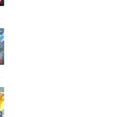
0
禁区。末世之中，因果随
门参加入门考核，最终被墨大夫收入门下。墨大夫一开始对韩立
—谷雨街后巷。 无论城市的角落，还是繁星坠落的荒漠， 穿过现实的迷宫，欢
0
、结合潮流、呈现崭新的花仙子世界。
—云月大陆。 大陆鼎盛时期由浣溪沙、赤霞峰、风吟山庄、无尘岛、轩辕门五