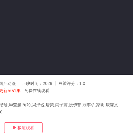
国产动漫
上映时间：
2026
豆瓣评分：
1.0
更新至51集
- 免费在线观看
瑨晗,毕莹超,阿沁,冯泽锐,唐策,闫子蔚,阮伊菲,刘李桥,家明,康潇文
06
极速观看
