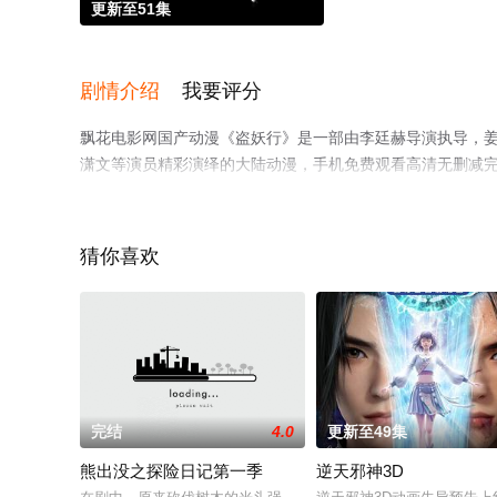
更新至51集
剧情介绍
我要评分
飘花电影网国产动漫《盗妖行》是一部由李廷赫导演执导，姜子翰,
潇文等演员精彩演绎的大陆动漫，手机免费观看高清无删减
情网等平台了解。
猜你喜欢
完结
4.0
更新至49集
熊出没之探险日记第一季
逆天邪神3D