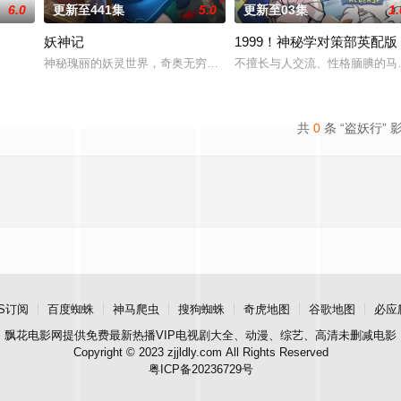
6.0
更新至441集
5.0
更新至03集
1.
妖神记
1999！神秘学对策部英配版
力荼毒人间，捕蛇者许应因看不惯为幽界卖命的草头神欺压百姓，反
神秘瑰丽的妖灵世界，奇奥无穷的时空妖灵之书，聂离追寻着世界真
不擅长与人交流、性格腼腆的马
共
0
条 “盗妖行” 
S订阅
百度蜘蛛
神马爬虫
搜狗蜘蛛
奇虎地图
谷歌地图
必应
飘花电影网
提供免费最新热播VIP电视剧大全、动漫、综艺、高清未删减电影
Copyright © 2023 zjjldly.com All Rights Reserved
粤ICP备20236729号