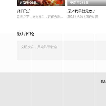
更新至06集
10.0
更新至289集
择日飞升
原来我早就无敌了
乱世之下，妖祟横生，奸佞当道。又值幽界入侵，人、幽两界势
2023 / 大陆 / 国产动漫
影片评论
RS