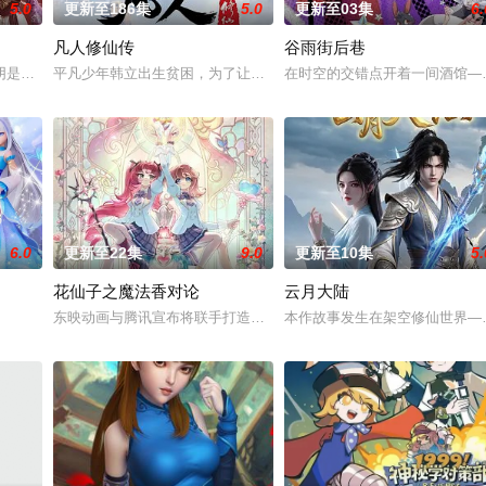
5.0
更新至186集
5.0
更新至03集
6.
凡人修仙传
谷雨街后巷
阴是古往今来的过客。苍天残面张开诡异之眼，所视之处生灵涂炭，化为永恒的
平凡少年韩立出生贫困，为了让家人过上更好的生活，自愿前去七玄
在时空的交错点开着一间酒馆—
生凋敝。穿越成国足替补的林锋绑定“球星技能复刻”系统，可复
6.0
更新至22集
9.0
更新至10集
5.
花仙子之魔法香对论
云月大陆
版作品。 故事聚焦仙古纪元终极之战。祖祭灵柳神挺身而出，率
东映动画与腾讯宣布将联手打造『花仙子』全新动画 新作将继承经典
本作故事发生在架空修仙世界—