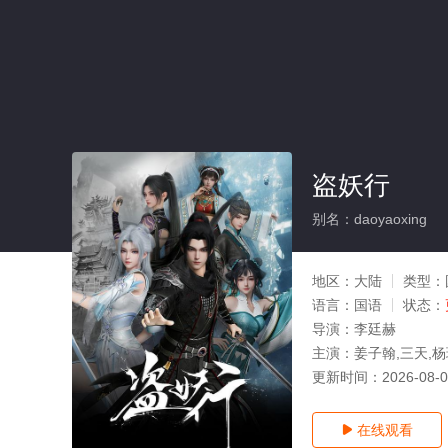
盗妖行
别名：daoyaoxing
地区：
大陆
类型：
语言：
国语
状态：
导演：
李廷赫
主演：
姜子翰,三天,杨
更新时间：
2026-08-
在线观看
