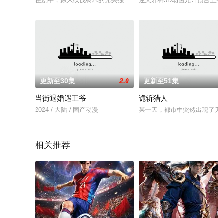
在剧中，原来砍伐树木的光头强变身成为一名导游，在熊大、熊
逆天邪神3D动画先导预告
更新至30集
2.0
更新至51集
当街退婚遇王爷
诡斩猎人
2024 / 大陆 / 国产动漫
某一天，都市中突然出现了
相关推荐