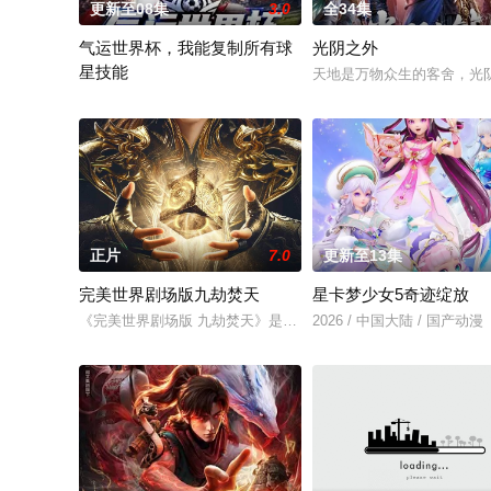
更新至08集
3.0
全34集
气运世界杯，我能复制所有球
光阴之外
星技能
天地是万物众生的客舍，光
平行世界，足球胜负直接绑定国运。Z国连年战败，国运衰微，民
正片
7.0
更新至13集
​完美世界剧场版九劫焚天​
星卡梦少女5奇迹绽放
《完美世界剧场版 九劫焚天》是动画《完美世界》的第二部剧场
2026 / 中国大陆 / 国产动漫