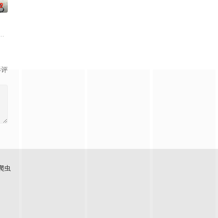
0
相。美丽温柔的叶紫芸、倔强高傲的肖凝儿，面对两位女神的青
库斯在一场乌龙中意外成为了“神秘学事件对策部”的负责人。面对星锑、兔毛手
影评
爬虫