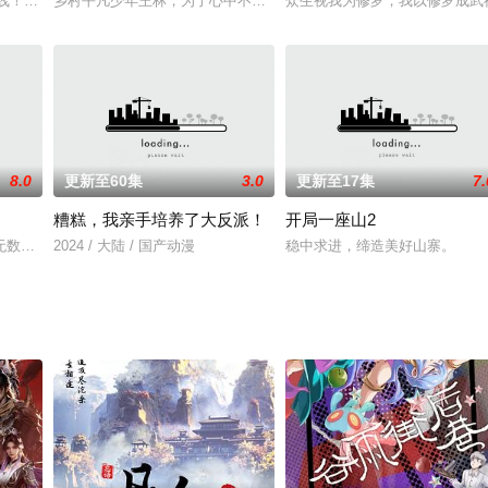
二的帮助下，去往森林深处找寻儿时玩伴东北虎，但不料森林里蜘蛛
上线！掌天毒之珠，承邪神之血，修逆天之力。高能工作室出品，爱奇艺全网独
乡村平凡少年王林，为了心中不屈的信念踏入仙门修行，克服天资不
众生视我为修罗，我以修罗成武
8.0
更新至60集
3.0
更新至17集
7.
糟糕，我亲手培养了大反派！
开局一座山2
无数诡异扭曲的怪物，这些怪物会用会在晚上攻击或者扭曲影响普通人的心智，
2024 / 大陆 / 国产动漫
稳中求进，缔造美好山寨。