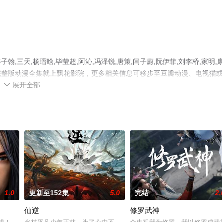
三天,杨瑨晗,毕莹超,阿沁,冯泽锐,唐策,闫子蔚,阮伊菲,刘李桥,家明,
完整版动漫全集就上飘花影院，更多相关信息可移步至豆瓣动漫、电视猫
展开全部

1.0
更新至152集
5.0
完结
2.
仙逆
修罗武神