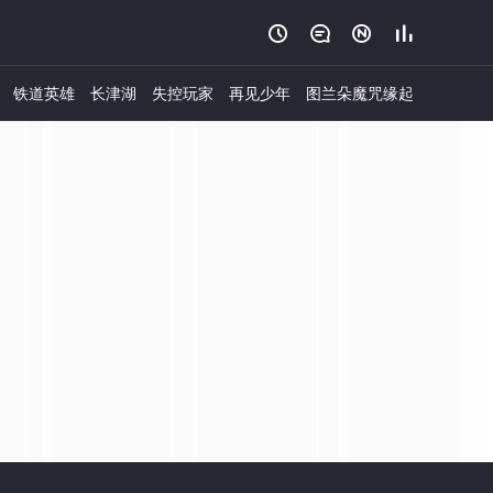




铁道英雄
长津湖
失控玩家
再见少年
图兰朵魔咒缘起