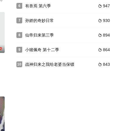
播，敬请期待！
足的困境，逆流而上，积极面对苦难与挑战，不断突破自我，最
神
有兽焉 第六季
947
6

孙娇的奇妙日常
930
7

仙帝归来第三季
894
8

0
小猪佩奇 第十二季
864
9

战神归来之我给老婆当保镖
843
10

让他们变得类魔化。 政