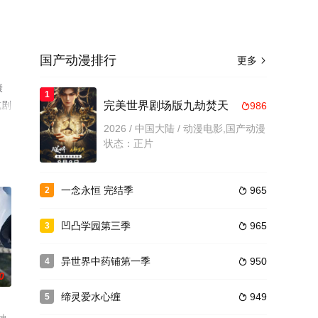
国产动漫排行
更多

康
1
或剧
​完美世界剧场版九劫焚天​
986

2026 / 中国大陆 / 动漫电影,国产动漫
状态：正片
一念永恒 完结季
965
2

凹凸学园第三季
965
3

异世界中药铺第一季
950
4

0
缔灵爱水心缠
949
5
