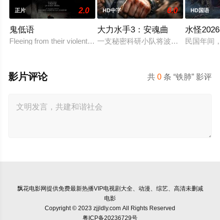
2.0
6.0
正片
HD中字
HD国语
鬼低语
大力水手3：安魂曲
水怪2026
Fleeing from their violent father, siblings Lucía and Adr
一支秘密科研小队将波派囚禁在地下
民国年间
影片评论
共
0
条 “铁肺” 影评
飘花电影网
提供免费最新热播VIP电视剧大全、动漫、综艺、高清未删减
电影
Copyright © 2023 zjjldly.com All Rights Reserved
粤ICP备20236729号