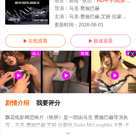
语言：
英语
状态：
HD中字/高清
- 免费在线观看
导演：
马克·费施巴赫
主演：
马克·费施巴赫,艾丽·拉蒙特,Seán·McLoughlin,卡萝·卡普兰,Isaac·McKee,Kazuki·Jalal
HD中字
更新时间：
2026-06-01
在线观看
极速观看


剧情介绍
我要评分
飘花电影网恐怖片《铁肺》是一部由马克·费施巴赫导演执
导，马克·费施巴赫,艾丽·拉蒙特,Seán·McLoughlin,卡萝·卡
普兰,Isaac·McKee,Kazuki·Jalal等演员精彩演绎的美国电
