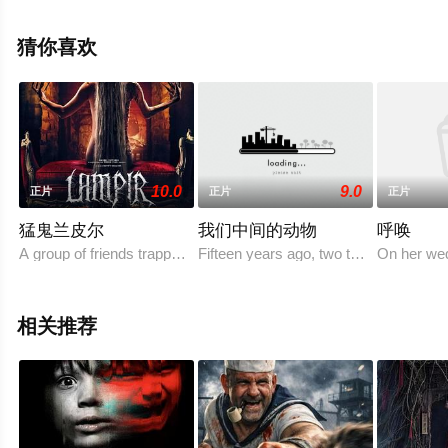
影，手机免费观看高清无删减完整版电影大全就上飘花影
院，更多相关信息可移步至豆瓣电影、电视猫或剧情网等
猜你喜欢
平台了解。
10.0
9.0
正片
正片
正片
猛鬼兰皮尔
我们中间的动物
呼唤
A group of friends trapped in a vintage villa only to find
Fifteen years ago, two teenage girls 
On her wed
相关推荐