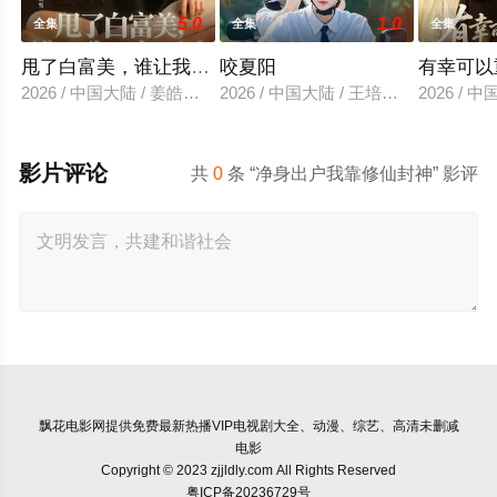
5.0
1.0
全集
全集
全集
甩了白富美，谁让我是大反派
咬夏阳
有幸可以
2026 / 中国大陆 / 姜皓之＆予黎
2026 / 中国大陆 / 王培延＆至春禾
2026 /
影片评论
共
0
条 “净身出户我靠修仙封神” 影评
飘花电影网
提供免费最新热播VIP电视剧大全、动漫、综艺、高清未删减
电影
Copyright © 2023 zjjldly.com All Rights Reserved
粤ICP备20236729号