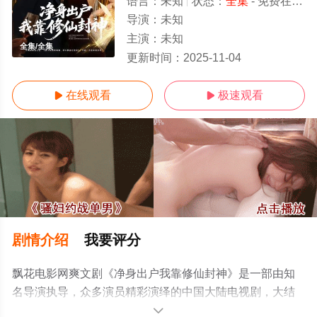
语言：
未知
状态：
全集
- 免费在线观看
导演：
未知
主演：
未知
全集/全集
更新时间：
2025-11-04
在线观看
极速观看


剧情介绍
我要评分
飘花电影网爽文剧《净身出户我靠修仙封神》是一部由知
名导演执导，众多演员精彩演绎的中国大陆电视剧，大结
局剧情已揭晓（全集），手机免费观看高清无删减完整版
