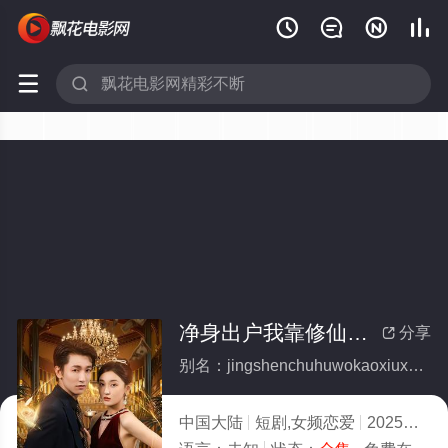






净身出户我靠修仙封神(全集)
分享

别名：jingshenchuhuwokaoxiuxianfengshen
中国大陆
短剧,女频恋爱
2025
8.0