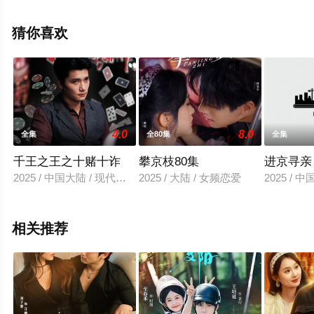
电视剧全集就上飘花影院，更多相关信息可移步至豆瓣电
视剧、电视猫或剧情网等平台了解。
猜你喜欢
4.0
8.0
全集
全80集
全集
千王之王之十赌十诈
攀京枝80集
进京寻亲
2025 / 中国大陆 / 现代都市
2025 / 大陆 / 女频恋爱
2025 / 
相关推荐