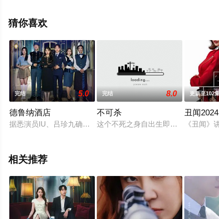
无删减完整版电视剧全集就上飘花影院，更多相关信息可
移步至豆瓣电视剧、电视猫或剧情网等平台了解。
猜你喜欢
5.0
8.0
完结
完结
更新至102
德鲁纳酒店
不可杀
丑闻2024
据悉演员IU、吕珍九确定接演tvN新剧《月之酒店》，该剧因
这个不死之身自出生即遭诅咒，永生
《丑闻》讲
相关推荐