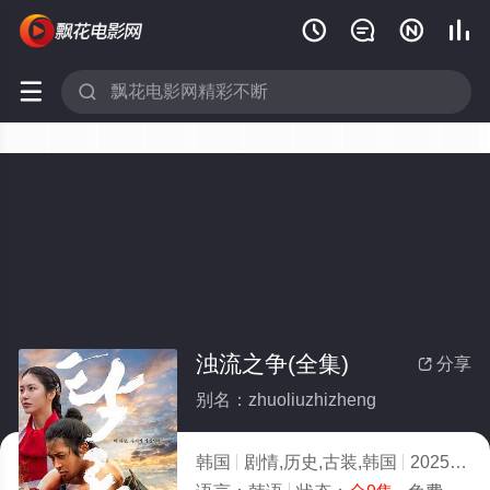






浊流之争(全集)
分享

别名：zhuoliuzhizheng
韩国
剧情,历史,古装,韩国
2025
10.