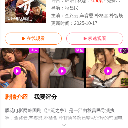
语言：
韩语
状态：
全9集
- 免费在线观看
导演：
秋昌民
主演：
金路云,辛睿恩,朴栖含,朴智焕
1-9全集/大结局
更新时间：
2025-10-17
在线观看
极速观看


剧情介绍
我要评分
飘花电影网韩国剧《浊流之争》是一部由秋昌民导演执
导，金路云,辛睿恩,朴栖含,朴智焕等演员精彩演绎的韩国电
视剧，大结局剧情已揭晓（1-9全集），手机免费观看高清
