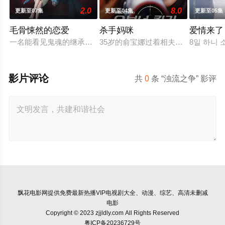
2.0
8.0
更新至07集
更新至04集
更新至05集
毛骨悚然的恋爱
杀手妈咪
爱情来了
一名能看见鬼魂的继承人与一名王牌检察官发现只要轻轻一碰，
35岁的俞宝娜过着相夫教子的普通生
8일 하니 
影片评论
共
0
条 “浊流之争” 影评
飘花电影网
提供免费最新热播VIP电视剧大全、动漫、综艺、高清未删减
电影
Copyright © 2023 zjjldly.com All Rights Reserved
粤ICP备20236729号