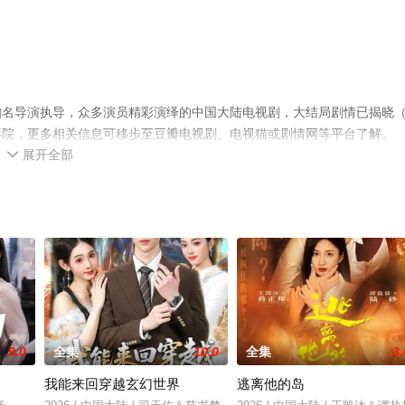
知名导演执导，众多演员精彩演绎的中国大陆电视剧，大结局剧情已揭晓
影院，更多相关信息可移步至豆瓣电视剧、电视猫或剧情网等平台了解。
展开全部

9.0
全集
10.0
全集
3.
我能来回穿越玄幻世界
逃离他的岛