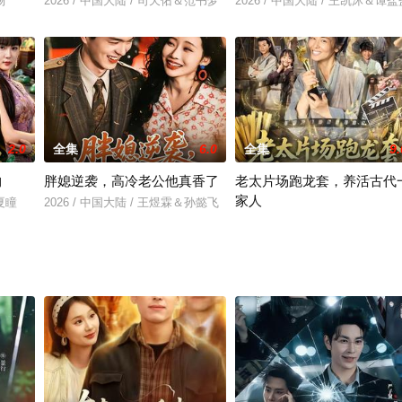
杨
2026 / 中国大陆 / 司天佑＆范书梦
2026 / 中国大陆 / 王凯沐＆谭盐
2.0
全集
6.0
全集
9.
物
胖媳逆袭，高冷老公他真香了
老太片场跑龙套，养活古代
家人
＆夏瞳
2026 / 中国大陆 / 王煜霖＆孙懿飞
2026 / 中国大陆 / 王彬彬＆