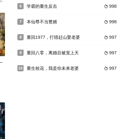
盐
学霸的重生反击
998
6

本仙尊不当赘婿
998
7

重回1977，打猎赶山娶老婆
997
8

0
重回八零，离婚后被宠上天
997
9

一
重生校花，我是你未来老婆
997
10

杨欣芮＆张玉忱