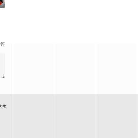
0
影评
爬虫