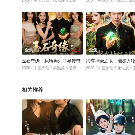
2026 / 中国大陆 / 张元帅＆王硕
2026 / 中国大陆 / 唐晨＆沈
全集
2.0
全集
玉石奇缘：从地摊到商界传奇
我有神级之眼，能鉴万
2026 / 中国大陆 / 吴温柔＆杨璐
2026 / 中国大陆 / 龙钇辰
相关推荐