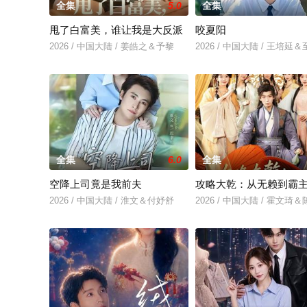
全集
5.0
全集
甩了白富美，谁让我是大反派
咬夏阳
2026 / 中国大陆 / 姜皓之＆予黎
2026 / 中国大陆 / 王培延
全集
6.0
全集
空降上司竟是我前夫
攻略大乾：从无赖到霸
2026 / 中国大陆 / 淮文＆付妤舒
2026 / 中国大陆 / 霍文琦