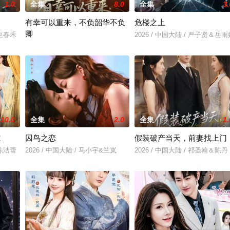
1.0
全集
8.0
全集
3.
有幸可以重来，不负韶华不负
危楼之上
卿
＆至春禾
2026 / 中国大陆 / 严子贤＆岳雨
2026 / 中国大陆 / 南下＆刘媛媛
10.0
全集
2.0
全集
1.
主
囚鸟之恋
假装破产当天，前妻找上门
＆陈洁蕾
2026 / 中国大陆 / 马小宇&兰岚
2026 / 中国大陆 / 祁圣翰＆陈丹