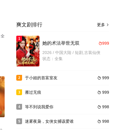
爽文剧排行
更多

（全
1
她的术法举世无双
999

2026 / 中国大陆 / 短剧,古装仙侠
状态：全集
于小姐的首富室友
999
2

雁过无痕
999
3

等不到说我爱你
998
4

0
迷雾夜枭，女侠女捕该爱谁
998
5
