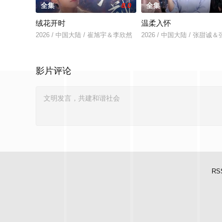
全集
8.0
全集
绒花开时
温柔入怀
2026 / 中国大陆 / 崔旭宇＆李欣然
2026 / 中国大陆 / 张甜诚
影片评论
RS