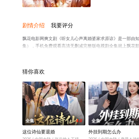
全集/全集
剧情介绍
我要评分
飘花电影网爽文剧《听女儿心声离婚婆家求原谅》是一部由
集），手机免费观看高清无删减完整版电视剧全集就上飘花
猜你喜欢
全集
4.0
全集
这位诗仙要退婚
外挂到期怎么办