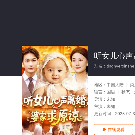
听女儿心声
别名：tingnverxinsheng
地区：
中国大陆
类
语言：
国语
状态：
导演：
未知
主演：
未知
更新时间：
2025-07-
在线观看
