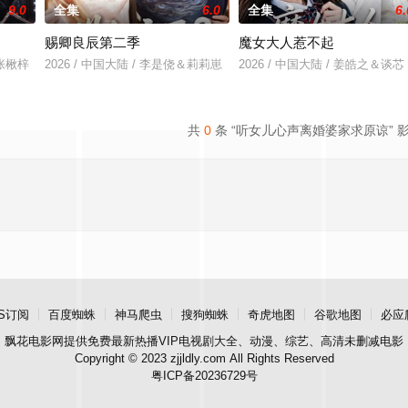
9.0
全集
6.0
全集
6.
赐卿良辰第二季
魔女大人惹不起
＆张楸梓
2026 / 中国大陆 / 李是侥＆莉莉崽
2026 / 中国大陆 / 姜皓之＆谈芯
共
0
条 “听女儿心声离婚婆家求原谅” 
S订阅
百度蜘蛛
神马爬虫
搜狗蜘蛛
奇虎地图
谷歌地图
必应
飘花电影网
提供免费最新热播VIP电视剧大全、动漫、综艺、高清未删减电影
Copyright © 2023 zjjldly.com All Rights Reserved
粤ICP备20236729号