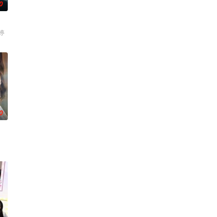
0
婷
0