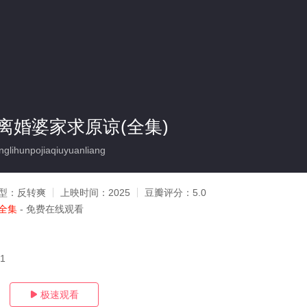
离婚婆家求原谅(全集)
lihunpojiaqiuyuanliang
型：
反转爽
上映时间：
2025
豆瓣评分：
5.0
全集
- 免费在线观看
31
极速观看
