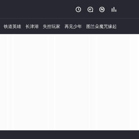




铁道英雄
长津湖
失控玩家
再见少年
图兰朵魔咒缘起