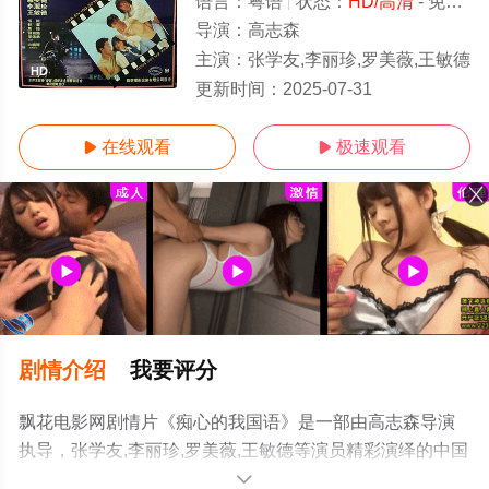
语言：
粤语
状态：
HD/高清
- 免费在线观看
导演：
高志森
主演：
张学友,李丽珍,罗美薇,王敏德
HD
更新时间：
2025-07-31
在线观看
极速观看


剧情介绍
我要评分
飘花电影网剧情片《痴心的我国语》是一部由高志森导演
执导，张学友,李丽珍,罗美薇,王敏德等演员精彩演绎的中国
香港电影，手机免费观看高清无删减完整版电影大全就上
