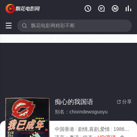






痴心的我国语
分享

别名：chixindewoguoyu
中国香港
剧情,喜剧,爱情
1986
3.0