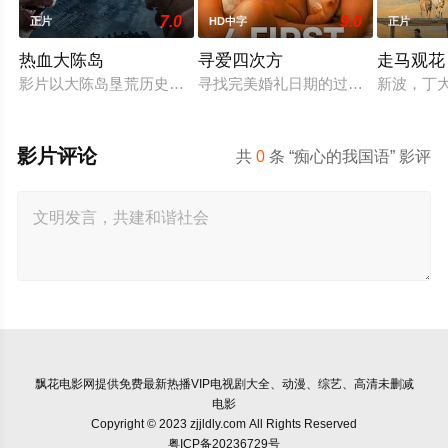
7.0
9.0
正片
HD中字
正片
热血大陈岛
寻爱四次方
走马观花
影片以大陈岛垦荒历史为创作底色，在尊重历史真实性的前提下
寻找完美婚礼日期的过程，扎拉经历
新波，丁
影片评论
共
0
条 “痴心的我国语” 影评
飘花电影网
提供免费最新热播VIP电视剧大全、动漫、综艺、高清未删减
电影
Copyright © 2023 zjjldly.com All Rights Reserved
粤ICP备20236729号