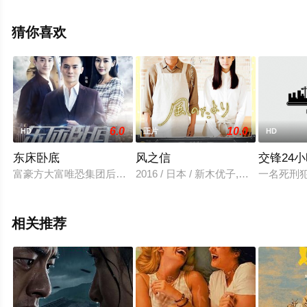
飘花影院，更多相关信息可移步至豆瓣电影、电视猫或剧
情网等平台了解。
猜你喜欢
6.0
10.0
HD
正片
HD
东床卧底
风之信
交锋24
富豪方大富唯恐集团后继无人而想方设法给女儿方可儿寻找上门
2016 / 日本 / 新木优子,平田薰,秋本祐
一名死刑
相关推荐