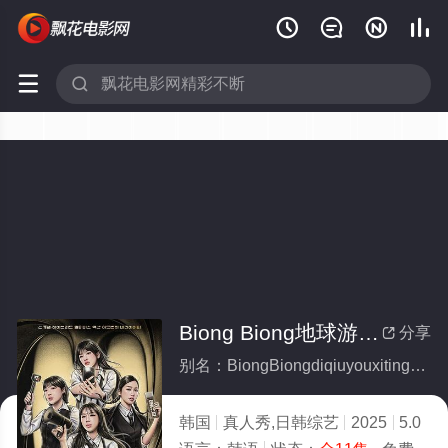






Biong Biong地球游戏厅第三季(全集)
分享

别名：BiongBiongdiqiuyouxitingdisanji
韩国
真人秀,日韩综艺
2025
5.0