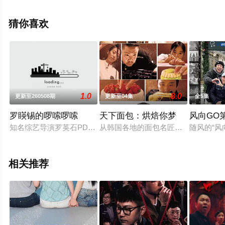
（1-12全集），手机免费观看高清无删减完整版综艺节目
就上飘花影院，更多相关信息可移步至豆瓣综艺、电视猫
猜你喜欢
或剧情网等平台了解。
1.0
8.0
更新至260508期
更新至04集
全5集
罗䁐锡的啰嗦啰嗦
天下面包：烘焙你梦
风向GO
知名综艺导演罗英石PD在YouTube上的个频道因出众的罗PD
从韩国各地的面包名匠到世界级的烘
随风的“风
相关推荐