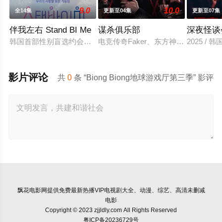
9.0
10.0
全14集
更新至04集
更新至07集
伴我左右 Stand BI Me
谋杀俱乐部
深夜怪谈
韩国首部性别盲选约会真人秀，展现多样爱情的可能性。 他爱她
电竞传奇Faker、东方神起的最强
2025 / 
影片评论
共
0
条 “Biong Biong地球游戏厅第三季” 影评
飘花电影网
提供免费最新热播VIP电视剧大全、动漫、综艺、高清未删减
电影
Copyright © 2023 zjjldly.com All Rights Reserved
粤ICP备20236729号