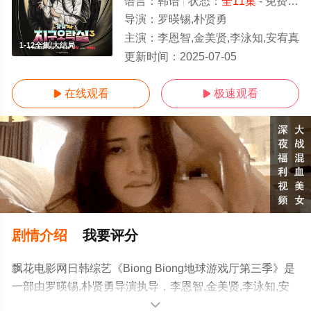
语言：
韩语
状态：
全11集
- 免费在线观看
导演：
罗暎锡,朴贤勇
主演：
李恩智,金美贤,李泳知,安宥真
1-12全集/大结局
更新时间：
2025-07-05
在线观看
极速观看


剧情介绍
我要评分
飘花电影网日韩综艺《Biong Biong地球游戏厅第三季》是
一部由罗暎锡,朴贤勇导演执导，李恩智,金美贤,李泳知,安
宥真等演员精彩演绎的韩国综艺节目，大结局剧情已揭晓
