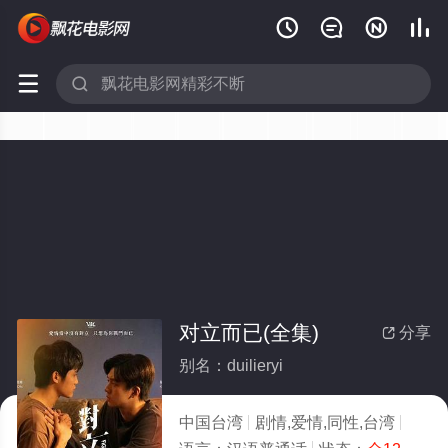






对立而已(全集)
分享

别名：duilieryi
中国台湾
剧情,爱情,同性,台湾
2025