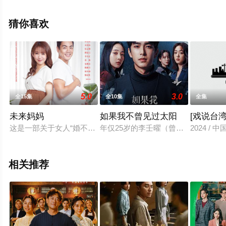
玫,Mimi,Shao等演员精彩演绎的中国台湾电视剧，大结局
剧情已揭晓（1-10全集），手机免费观看高清无删减完整
猜你喜欢
版电视剧全集就上飘花影院，更多相关信息可移步至豆瓣
电视剧、电视猫或剧情网等平台了解。
5.0
3.0
全15集
全10集
全集
未来妈妈
如果我不曾见过太阳
[戏说台
这是一部关于女人“婚不婚、生不生”议题 女人的未来，一定是
年仅25岁的李壬曜（曾敬骅 饰）自
2024 / 
相关推荐