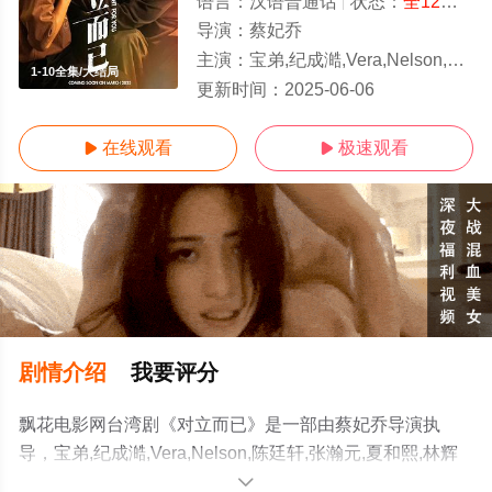
语言：
汉语普通话
状态：
全12集
- 
导演：
蔡妃乔
主演：
宝弟,纪成澔,Vera,Nelson,陈廷轩,张瀚元,夏和熙,林辉瑝,幸卓辉,Matthew,Han,张楷奕,谷紀潁,Chiying,Ku,邵奕玫,Mi
1-10全集/大结局
更新时间：
2025-06-06
在线观看
极速观看


剧情介绍
我要评分
飘花电影网台湾剧《对立而已》是一部由蔡妃乔导演执
导，宝弟,纪成澔,Vera,Nelson,陈廷轩,张瀚元,夏和熙,林辉
瑝,幸卓辉,Matthew,Han,张楷奕,谷紀潁,Chiying,Ku,邵奕
