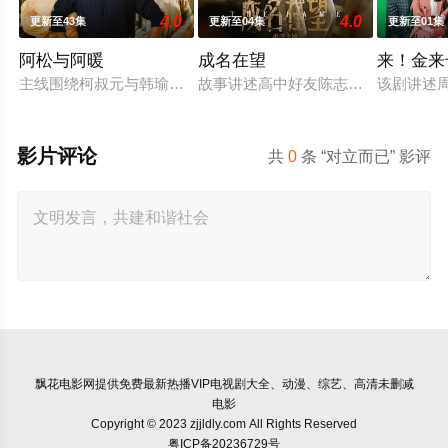
4.0
4.0
更新至43集
更新至04集
更新至01集
阿松与阿暖
成名在望
来！金来
主线围绕柯叔元与韩瑜饰演的"离婚夫妻"阿松、阿芬展开，两人
故事讲述高中好友陈志伟（李国毅 饰
该剧讲述
影片评论
共
0
条 “对立而已” 影评
飘花电影网
提供免费最新热播VIP电视剧大全、动漫、综艺、高清未删减
电影
Copyright © 2023 zjjldly.com All Rights Reserved
粤ICP备20236729号