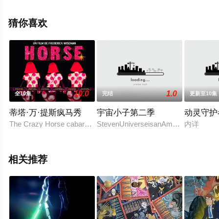
格蕾·德丽斯勒,扎克瑞·昆图,克里斯·迪亚曼托普洛斯,罗斯·
马昆德,卡里·佩顿,安德鲁·兰内斯,凯文·迈克尔·理查德森,本·
猜你喜欢
施瓦茨,克兰西·布朗,杰·费罗尔,马克·哈等演员精彩演绎的美
国动漫，大结局剧情已揭晓（1-8全集），手机免费观看高
清无删减完整版动漫全集就上飘花影院，更多相关信息可
移步至豆瓣动漫、电视猫或剧情网等平台了解。
10.0
1.0
全10集
完结
更新至10集
蒂塔·万·提斯疯马秀
宇宙小子第二季
动灵守护
The Crazy Horse cabaret has been a Parisian night hotspot
StevenUniverseisanAmericananimatedt
内详
相关推荐