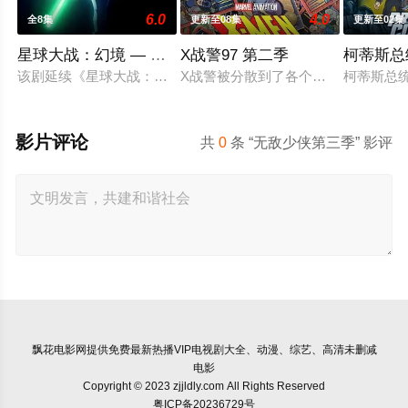
6.0
4.0
全8集
更新至08集
更新至02集
星球大战：幻境 — 第九个绝地武士
X战警97 第二季
柯蒂斯总
该剧延续《星球大战：幻境》的世界观，见证绝地武士崭新篇章
X战警被分散到了各个时间线，从过去
柯蒂斯总统
影片评论
共
0
条 “无敌少侠第三季” 影评
飘花电影网
提供免费最新热播VIP电视剧大全、动漫、综艺、高清未删减
电影
Copyright © 2023 zjjldly.com All Rights Reserved
粤ICP备20236729号