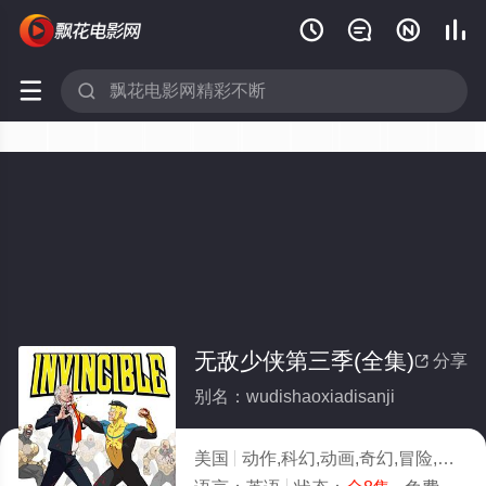






无敌少侠第三季(全集)
分享

别名：wudishaoxiadisanji
美国
动作,科幻,动画,奇幻,冒险,欧美动漫