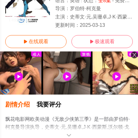
语言：
英语
状态：
全8集
- 免费在线观看
导演：
罗伯特·柯克曼
主演：
史蒂文·元,吴珊卓,J·K·西蒙斯,沃尔顿·戈金斯,塞斯·罗根,吉莉安·雅各布斯,杰森·曼楚克斯,莎姬·贝兹,格蕾·德丽斯勒,扎克瑞·昆图,克里斯·迪亚
1-8全集/大结局
更新时间：
2025-03-13
在线观看
极速观看


剧情介绍
我要评分
飘花电影网欧美动漫《无敌少侠第三季》是一部由罗伯特·
柯克曼导演执导，史蒂文·元,吴珊卓,J·K·西蒙斯,沃尔顿·戈
金斯,塞斯·罗根,吉莉安·雅各布斯,杰森·曼楚克斯,莎姬·贝兹,
