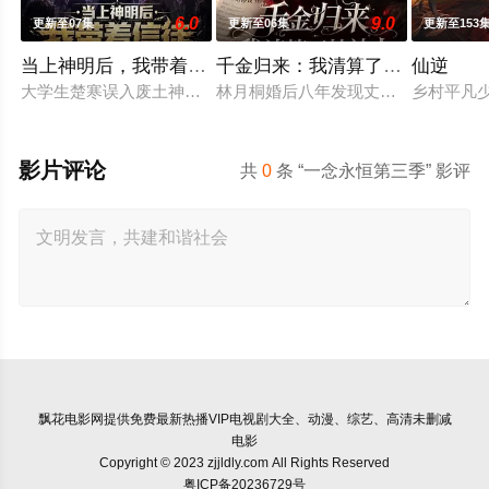
6.0
9.0
更新至07集
更新至06集
更新至153
当上神明后，我带着信徒干翻了废土
千金归来：我清算了枕边人
仙逆
大学生楚寒误入废土神选游戏，新手保护期即将结束，他急中生智
林月桐婚后八年发现丈夫顾明轩联合
乡村平凡
影片评论
共
0
条 “一念永恒第三季” 影评
飘花电影网
提供免费最新热播VIP电视剧大全、动漫、综艺、高清未删减
电影
Copyright © 2023 zjjldly.com All Rights Reserved
粤ICP备20236729号