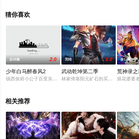
29全集），手机免费观看高清无删减完整版动漫全集就上
飘花影院，更多相关信息可移步至豆瓣动漫、电视猫或剧
猜你喜欢
情网等平台了解。
2.0
6.0
全26集
完结
全12集
少年白马醉春风2
武动乾坤第二季
荒神录之
镇西侯府小公子百里东君离家出走、闯荡江湖，未曾想卷入是非
林家倚靠阳元矿石的买卖在炎城慢慢
插花婆婆
相关推荐