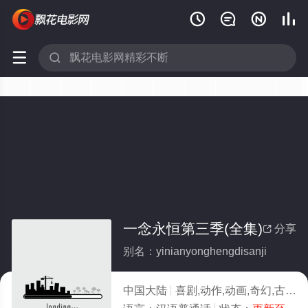






一念永恒第三季(全集)
分享

别名：yinianyonghengdisanji
中国大陆
喜剧,动作,动画,奇幻,古装,国产动漫