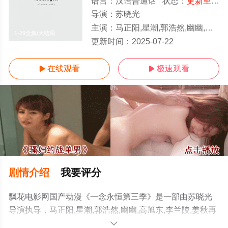
语言：
汉语普通话
状态：
更新至59集
导演：
苏晓光
主演：
马正阳,星潮,郭浩然,幽幽,高旭东,李兰陵,姜秋再
1-29全集/大结局
更新时间：
2025-07-22
在线观看
极速观看


剧情介绍
我要评分
飘花电影网国产动漫《一念永恒第三季》是一部由苏晓光
导演执导，马正阳,星潮,郭浩然,幽幽,高旭东,李兰陵,姜秋再
等演员精彩演绎的中国大陆动漫，大结局剧情已揭晓（1-
