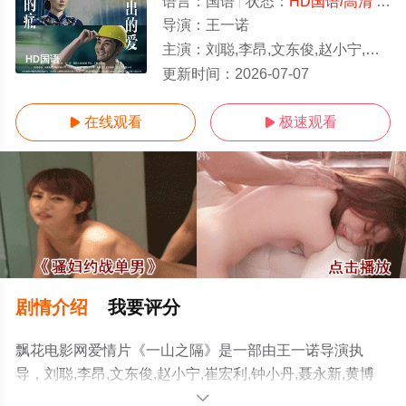
语言：
国语
状态：
HD国语/高清
- 免费在线观看
导演：
王一诺
主演：
刘聪,李昂,文东俊,赵小宁,崔宏利,钟小丹,聂永新,黄博斯,卜文革,文江,刘勇,吴长明
HD国语
更新时间：
2026-07-07
在线观看
极速观看


剧情介绍
我要评分
飘花电影网爱情片《一山之隔》是一部由王一诺导演执
导，刘聪,李昂,文东俊,赵小宁,崔宏利,钟小丹,聂永新,黄博
斯,卜文革,文江,刘勇,吴长明等演员精彩演绎的大陆电影，
