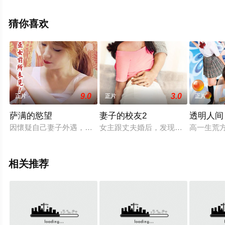
手机免费观看高清无删减完整版电影大全就上飘花影院，
更多相关信息可移步至豆瓣电影、电视猫或剧情网等平台
猜你喜欢
了解。
9.0
3.0
正片
正片
正片
萨满的慾望
妻子的校友2
透明人间
因懷疑自己妻子外遇，丈夫樂賢找上一位非常有名的巫女尋求協
女主跟丈夫婚后，发现丈夫的能力越
高一生荒
相关推荐