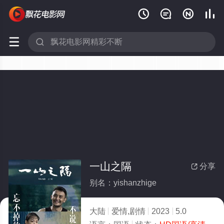






一山之隔
分享

别名：yishanzhige
大陆
爱情,剧情
2023
5.0