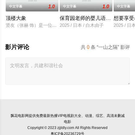
1.0
1.0
中文字幕
中文字幕
中文字幕
顶楼大象
保育园老师的婴儿语让人超兴奋
想要享受
贤友（张赫 饰）是一位小有名气的作家，自从被前女友无故抛
2025 / 日本 / 白木由子
2025 / 
影片评论
共
0
条 “一山之隔” 影评
飘花电影网
提供免费最新热播VIP电视剧大全、动漫、综艺、高清未删减
电影
Copyright © 2023 zjjldly.com All Rights Reserved
粤ICP备20236729号