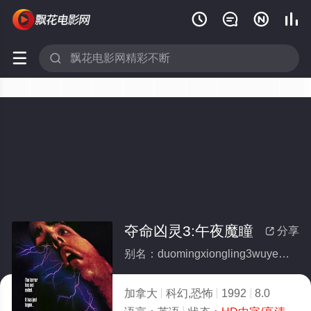






夺命凶灵3:午夜魔瞳
分享

别名：duomingxiongling3wuyemotong
加拿大
科幻,恐怖
1992
8.0