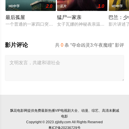
2.0
1.0
HD中字
正片
HD中字
最后孤屋
猛尸一家亲
巴兰：少
一个普通的一家四口突遭诡异变故，被困在自家房屋中超过 100
女子瓦娜的神秘表亲温思罗普突然仓
影片讲述
影片评论
共
0
条 “夺命凶灵3:午夜魔瞳” 影评
飘花电影网
提供免费最新热播VIP电视剧大全、动漫、综艺、高清未删减
电影
Copyright © 2023 zjjldly.com All Rights Reserved
粤ICP备20236729号