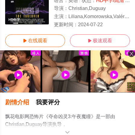
语言：
英语
状态：
HD中字/高清
- 免费在线观看
导演：
Christian,Duguay
主演：
Liliana,Komorowska,Valérie,Valois,Steve,Parrish
HD中字
更新时间：
2024-07-22
在线观看
极速观看


剧情介绍
我要评分
飘花电影网恐怖片《夺命凶灵3:午夜魔瞳》是一部由
Christian,Duguay导演执导，
Liliana,Komorowska,Valérie,Valois,Steve,Parrish等演员精
