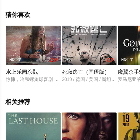
彩演绎的加拿大电影，手机免费观看高清无删减完整版电
影大全就上飘花影院，更多相关信息可移步至豆瓣电影、
猜你喜欢
电视猫或剧情网等平台了解。
2.0
7.0
HD中字
正片
HD中字
水上乐园杀戮
死寂逃亡（国语版）
魔翼杀手
惊悚，冷和螺旋球喜剧 和小比基尼和血腥肢解在这个氯和血浸的
2019 / 德国 / 美国 / 斯坦利·图
罗马尼亚
相关推荐