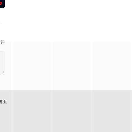
0
当一群问题少年遇上背
召其子叶护相见。叶护心知父亲蒙冤，却无力翻案，只得冒险护
，计划在碧蓝海域中体验刺激的鲨鱼笼潜水，同时享受奢靡的派对狂欢。然而
影评
爬虫