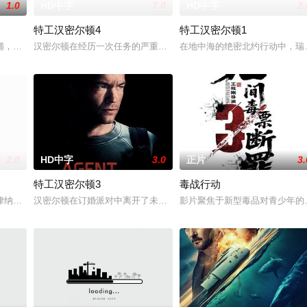
1.0
HD中字
7.0
HD中字
2.
特工汉密尔顿4
特工汉密尔顿1
特战队”临危受命，精英队长陈梓静（于文文 饰）率队员金凤（
铺，却为守护单亲母女小茜和依依，被迫出手击杀黑帮一伙而暴露身份。幕后黑
汉密尔顿在经历一次任务的严重后果后，陷入了自我毁灭的状态。然
在地中海的绝密北约行动中，瑞
2.0
HD中字
3.0
正片
3.
特工汉密尔顿3
毒战行动
利时敌后，他凭借机智、训练和一台破损的无线电，努力躲避被俘并
律纳太空项目的间谍行为，同时发现有人从瑞典窃取秘密武器材料。他被调至布
汉密尔顿在订婚派对中离开了未婚妻，但他内心仍然渴望过正常生活
影片聚焦于新型毒品对青少年的