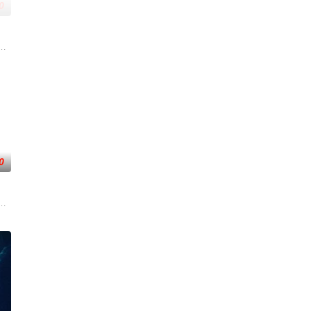
0
手向爷派杀手左轮抓住母
而，他被说服去执行他最擅长的任务——前往波兰找回一个掌握
典攻击潜水员遇害。汉密尔顿，受害者的老友，前往法国土伦军事基地展开调
0
鲁塞尔担任国防部长保镖
。一名科学家被绑架，重要信息面临泄露风险。汉密尔顿决定返
危害，对社会秩序的破坏为主题，旨在通过电影让观众意识到毒品的可怕，着