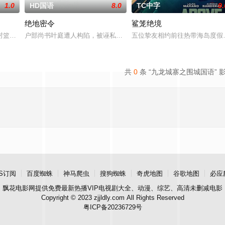
1.0
HD国语
8.0
TC中字
9.
绝地密令
鲨笼绝境
封篮球梦。为完成病危师兄的嘱托，他接手一支被嘲为“无胜利队”的业余球队。
户部尚书叶庭遭人构陷，被诬私贪国库银两，身陷囹圄在即，叶庭急
五位挚友相约前往热带海岛度假
共
0
条 “九龙城寨之围城国语” 
S订阅
百度蜘蛛
神马爬虫
搜狗蜘蛛
奇虎地图
谷歌地图
必应
飘花电影网
提供免费最新热播VIP电视剧大全、动漫、综艺、高清未删减电影
Copyright © 2023 zjjldly.com All Rights Reserved
粤ICP备20236729号