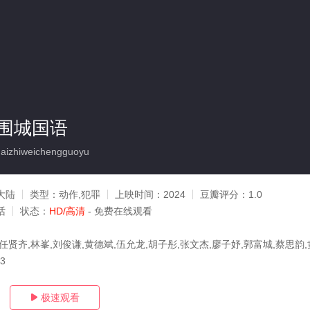
围城国语
aizhiweichengguoyu
大陆
类型：
动作,犯罪
上映时间：
2024
豆瓣评分：
1.0
话
状态：
HD/高清
- 免费在线观看
任贤齐,林峯,刘俊谦,黄德斌,伍允龙,胡子彤,张文杰,廖子妤,郭富城,蔡思韵
13
极速观看
