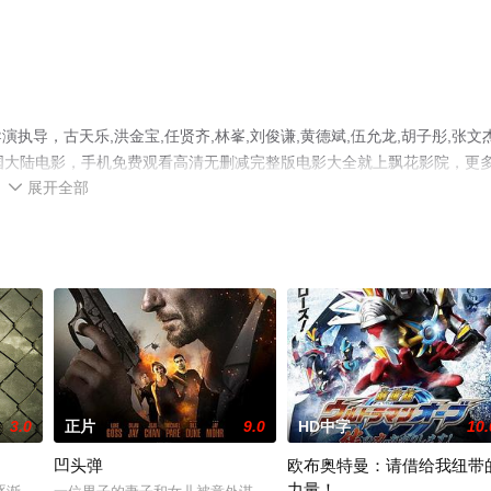
导，古天乐,洪金宝,任贤齐,林峯,刘俊谦,黄德斌,伍允龙,胡子彤,张文杰
中国大陆电影，手机免费观看高清无删减完整版电影大全就上飘花影院，更
展开全部

3.0
正片
9.0
HD中字
10.
凹头弹
欧布奥特曼：请借给我纽带
力量！