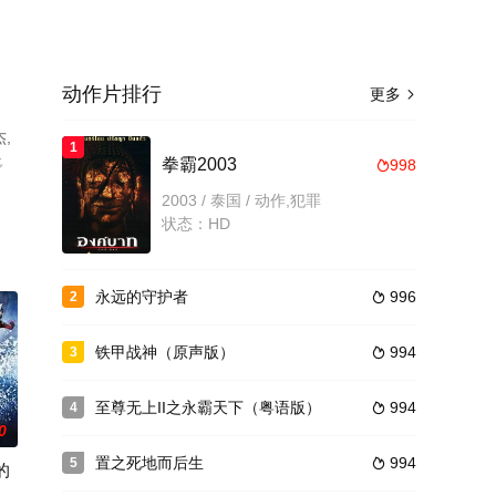
动作片排行
更多

,
1
多
拳霸2003
998

2003 / 泰国 / 动作,犯罪
状态：HD
永远的守护者
996
2

铁甲战神（原声版）
994
3

至尊无上II之永霸天下（粤语版）
994
4

0
置之死地而后生
994
5

的