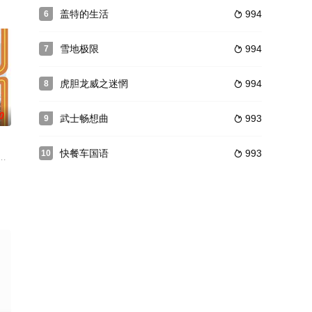
一场无法醒来的梦魇。幸
己卷入了一场战争中。这场战争在一群充满魅力的警员和席卷全
盖特的生活
994
6

天收到了来自艾克斯奥特曼的变身器艾克斯终端。有雨落入了敌人的陷阱，特殊防
雪地极限
994
7

虎胆龙威之迷惘
994
8

0
武士畅想曲
993
9

快餐车国语
993
10

富翁。面对金钱的诱惑
、电影、电视剧变成节目演变出现。奥特曼在普通人眼中是高大
雷改过自新，在郊区享受着平静的家庭生活。但当他的过去被发现后，雷被胁