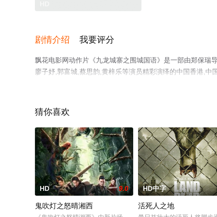
HD
剧情介绍
我要评分
飘花电影网动作片《九龙城寨之围城国语》是一部由郑保瑞导演执
廖子妤,郭富城,蔡思韵,黄梓乐等演员精彩演绎的中国香港,
相关信息可移步至豆瓣电影、电视猫或剧情网等平台了解。
猜你喜欢
HD
9.0
HD中字
鬼吹灯之怒晴湘西
活死人之地