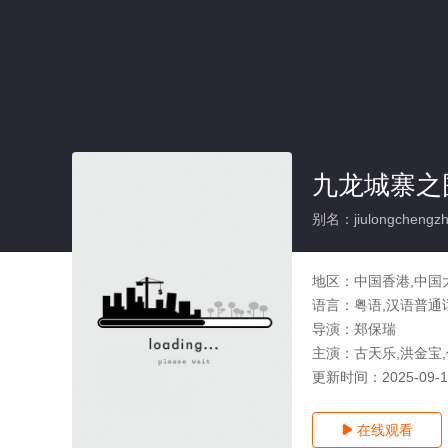
九龙城寨之
别名：jiulongchengzh
地区：
中国香港,中国
语言：
粤语,汉语普通
导演：
郑保瑞
主演：
古天乐,洪金宝,
更新时间：
2025-09-
在线观看
