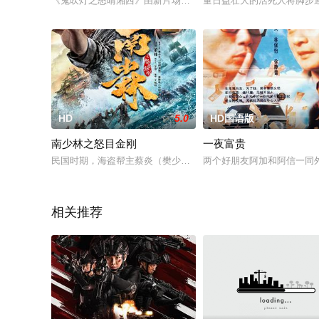
《鬼吹灯之怒晴湘西》由新片场影业、万达影视传媒有限公司、
量日益壮大的活死人将脚步
HD
5.0
HD国语版
南少林之怒目金刚
一夜富贵
民国时期，海盗帮主蔡炎（樊少皇 饰）遭遇陷害。后假借失忆被
两个好朋友阿加和阿信一同
相关推荐