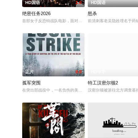
HD国语
1.0
HD国语
绝密任务2026
怒杀
首部女子反恐特战队电影，面对恐怖主义恶势力，“最飒女子反恐
前清刺客老吴隐姓埋名于药
正片
9.0
HD中字
孤军突围
特工汉密尔顿2
在突出部战役中，一名负伤的美军士兵被困在饱受战火摧残的比
汉密尔顿被派往北方调查基