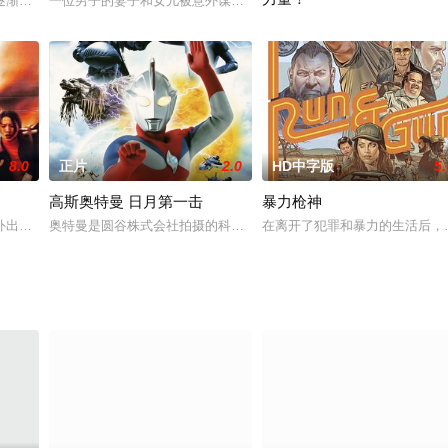
圣世互娱影视出品，新片场影业、信风影业联合制作，改编自天下霸
逐渐踏向人类赖以生存的地球上的每一个角落，活人与活死人之间的对抗就像是
一位男子的妻子和女儿被意外谋杀，在他沉浸于悲伤之时，却发现自
怪奇现象调查组织SSP成员某
8.0
正片
2.0
HD中字版
5.
高斯奥特曼 日月第一击
暴力枪神
南少林寺方丈慧远禅师收留。面对海盗追杀南少林弟子用血肉之躯
外出旅游，没想到路上“富从天降”，他们捡到一箱美元，一夜之间两人成为百万
奥特曼是圆谷株式会社拍摄的科学空想特摄电视连续剧，由杂志连载
在离开了犯罪和暴力的生活后，