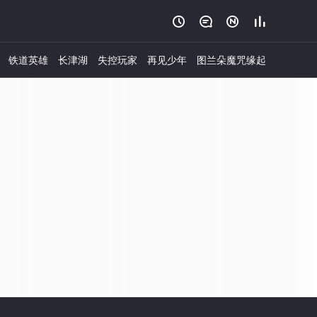




铁道英雄
长津湖
失控玩家
再见少年
图兰朵魔咒缘起