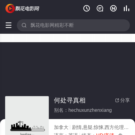






何处寻真相
分享

别名：hechuxunzhenxiang
加拿大
剧情,悬疑,惊悚,西方伦理
20