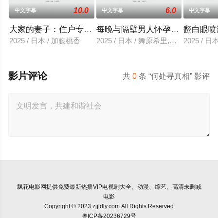
10.0
6.0
中文字幕
中文字幕
中文字幕
大家的妻子：住户专用洞口
每晚与隔壁男人怀孕性爱
翻白眼喷
2025 / 日本 / 加藤桃香
2025 / 日本 / 舞原希里,佐川金二
2025 / 
影片评论
共
0
条 “何处寻真相” 影评
飘花电影网
提供免费最新热播VIP电视剧大全、动漫、综艺、高清未删减
电影
Copyright © 2023 zjjldly.com All Rights Reserved
粤ICP备20236729号