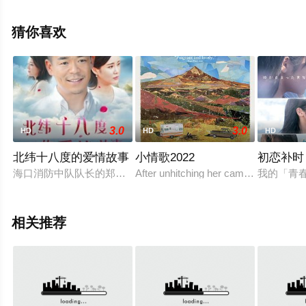
观看高清无删减完整版电影大全就上飘花影院，更多相关
信息可移步至豆瓣电影、电视猫或剧情网等平台了解。
猜你喜欢
3.0
3.0
HD
HD
HD
北纬十八度的爱情故事
小情歌2022
初恋补时
海口消防中队队长的郑雷本该前程似锦，却突然结束了自己的消
After unhitching her camper at a lakes
我的「青
相关推荐