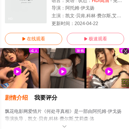
语言：
英语
状态：
HD/高清
- 免费在线观看
导演：
阿托姆·伊戈扬
主演：
凯文·贝肯,科林·费尔斯,艾莉森·洛曼,David,Hayman
HD
更新时间：
2024-04-22
在线观看
极速观看


剧情介绍
我要评分
飘花电影网爱情片《何处寻真相》是一部由阿托姆·伊戈扬
导演执导，凯文·贝肯,科林·费尔斯,艾莉森·洛
曼,David,Hayman等演员精彩演绎的加拿大电影，手机免费
