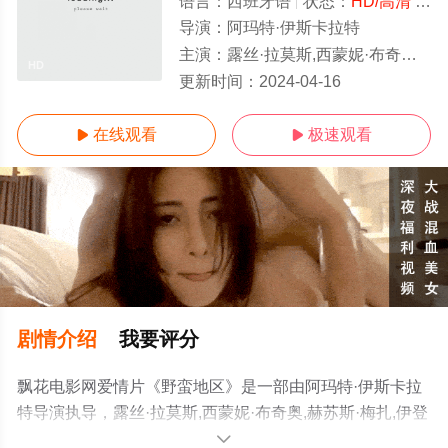
语言：
西班牙语
状态：
HD/高清
- 免费在线观看
导演：
阿玛特·伊斯卡拉特
主演：
露丝·拉莫斯,西蒙妮·布奇奥,赫苏斯·梅扎,伊登·比利亚维森西奥
HD
更新时间：
2024-04-16
在线观看
极速观看


剧情介绍
我要评分
飘花电影网爱情片《野蛮地区》是一部由阿玛特·伊斯卡拉
特导演执导，露丝·拉莫斯,西蒙妮·布奇奥,赫苏斯·梅扎,伊登
·比利亚维森西奥等演员精彩演绎的墨西哥电影，手机免费
