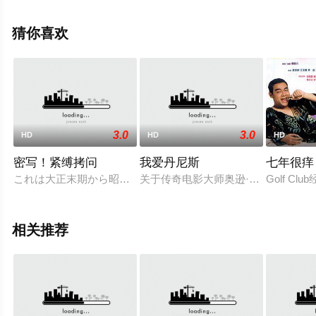
观看高清无删减完整版电影大全就上飘花影院，更多相关
信息可移步至豆瓣电影、电视猫或剧情网等平台了解。
猜你喜欢
3.0
3.0
HD
HD
HD
密写！紧缚拷问
我爱丹尼斯
七年很痒
これは大正末期から昭和にかけての物语である。胸を病む妻と
关于传奇电影大师奥逊·威尔斯的纪录
Golf 
相关推荐