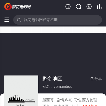






野蛮地区
分享

别名：yemandiqu
墨西哥
剧情,科幻,同性,西方伦理
20