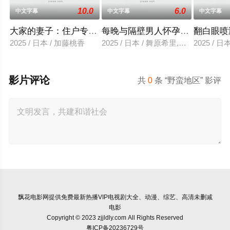
10.0
6.0
中文字幕
中文字幕
中文字幕
大家的妻子：住户专用洞口
每晚与隔壁男人怀孕性爱
翻白眼喷
2025 / 日本 / 加藤桃香
2025 / 日本 / 舞原希里,佐川金二
2025 / 
影片评论
共
0
条 “野蛮地区” 影评
飘花电影网
提供免费最新热播VIP电视剧大全、动漫、综艺、高清未删减
电影
Copyright © 2023 zjjldly.com All Rights Reserved
粤ICP备20236729号