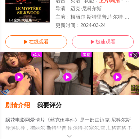
语言：
英语
状态：
正片/高清
- 免费在线观看
导演：
迈克·尼科尔斯
主演：
梅丽尔·斯特里普,库尔特·拉塞尔,雪儿,格雷格·T·尼尔森
1-1全集/大结局
更新时间：
2024-03-24
在线观看
极速观看


剧情介绍
我要评分
飘花电影网爱情片《丝克伍事件》是一部由迈克·尼科尔斯
导演执导，梅丽尔·斯特里普,库尔特·拉塞尔,雪儿,格雷格·T·
尼尔森等演员精彩演绎的美国电影，大结局剧情已揭晓（1-
