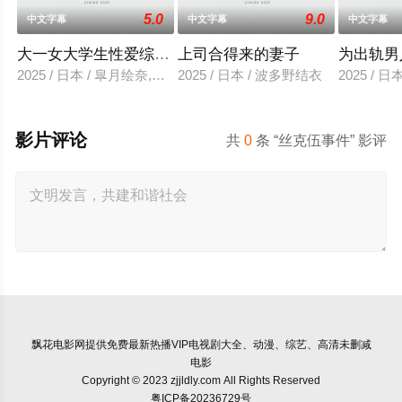
5.0
9.0
中文字幕
中文字幕
中文字幕
大一女大学生性爱综艺视频
上司合得来的妻子
为出轨男
2025 / 日本 / 皐月绘奈,水田贤治
2025 / 日本 / 波多野结衣
2025 / 
影片评论
共
0
条 “丝克伍事件” 影评
飘花电影网
提供免费最新热播VIP电视剧大全、动漫、综艺、高清未删减
电影
Copyright © 2023 zjjldly.com All Rights Reserved
粤ICP备20236729号