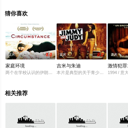
1全集），手机免费观看高清无删减完整版电影大全就上飘
花影院，更多相关信息可移步至豆瓣电影、电视猫或剧情
猜你喜欢
网等平台了解。
8.0
8.0
正片
正片
正片
家庭环境
吉米与朱迪
激情犯罪1
两个在学校认识的伊朗女孩。一个女孩寄居在叔叔家，因为不支
本片是典型的关于青少年的叛逆、爱
1994 / 意大利
相关推荐