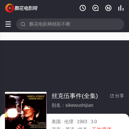






丝克伍事件(全集)
分享

别名：sikewushijian
美国
伦理
1983
3.0