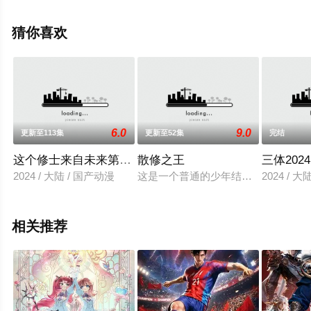
国大陆动漫，手机免费观看高清无删减完整版动漫全集就
上飘花影院，更多相关信息可移步至豆瓣动漫、电视猫或
猜你喜欢
剧情网等平台了解。
6.0
9.0
更新至113集
更新至52集
完结
这个修士来自未来第二季
散修之王
三体2024
2024 / 大陆 / 国产动漫
这是一个普通的少年结识上古器灵，
2024 / 
相关推荐