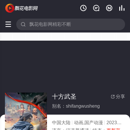






十方武圣
分享

别名：shifangwusheng
中国大陆
动画,国产动漫
2023
10.0