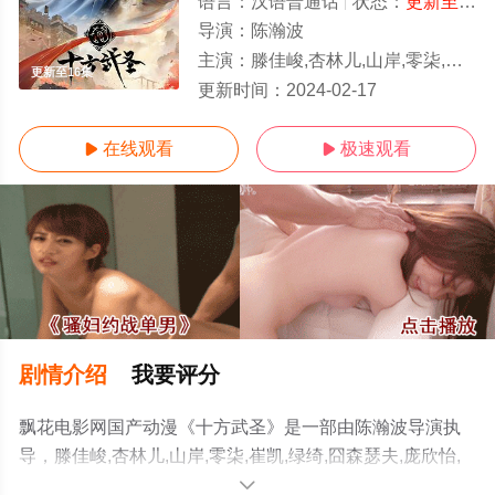
语言：
汉语普通话
状态：
更新至16集
导演：
陈瀚波
主演：
滕佳峻,杏林儿,山岸,零柒,崔凯,绿绮,囧森瑟夫,庞欣怡,良生,香凝,一舟,韩雨泽,南屿,盛典,巽辰
更新至16集
更新时间：
2024-02-17
在线观看
极速观看


剧情介绍
我要评分
飘花电影网国产动漫《十方武圣》是一部由陈瀚波导演执
导，滕佳峻,杏林儿,山岸,零柒,崔凯,绿绮,囧森瑟夫,庞欣怡,
良生,香凝,一舟,韩雨泽,南屿,盛典,巽辰等演员精彩演绎的中
