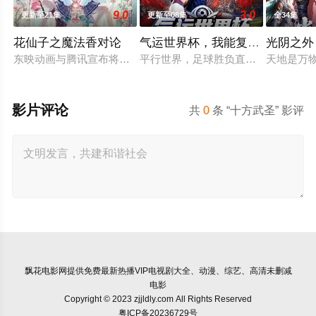
9.0
3.0
更新至21集
更新至08集
全34集
花仙子之魔法香对论
气运世界杯，我能复制所有球星
光阴之外
东映动画与腾讯宣布将联手打造『花仙子』全新动画 新作将继承
平行世界，足球胜负直接绑定国运。Z
天地是万
影片评论
共
0
条 “十方武圣” 影评
飘花电影网
提供免费最新热播VIP电视剧大全、动漫、综艺、高清未删减
电影
Copyright © 2023 zjjldly.com All Rights Reserved
粤ICP备20236729号