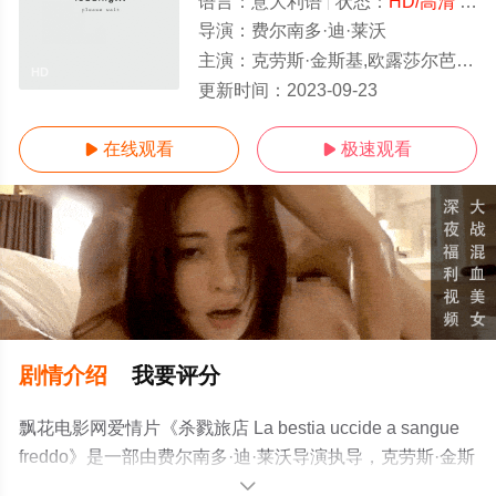
语言：
意大利语
状态：
HD/高清
- 免费在线观看
导演：
费尔南多·迪·莱沃
主演：
克劳斯·金斯基,欧露莎尔芭·奈丽,卡拉·曼奇尼,玛格丽特·李,费尔南多·杰鲁尼,莫妮卡·斯特雷贝尔
HD
更新时间：
2023-09-23
在线观看
极速观看


剧情介绍
我要评分
飘花电影网爱情片《杀戮旅店 La bestia uccide a sangue
freddo》是一部由费尔南多·迪·莱沃导演执导，克劳斯·金斯
基,欧露莎尔芭·奈丽,卡拉·曼奇尼,玛格丽特·李,费尔南多·杰
