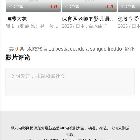
1.0
1.0
中文字幕
中文字幕
中文字幕
顶楼大象
保育园老师的婴儿语让人超兴奋
想要享受
贤友（张赫 饰）是一位小有名气的作家，自从被前女友无故抛
2025 / 日本 / 白木由子
2025 / 
共
0
条 “杀戮旅店 La bestia uccide a sangue freddo” 影评
影片评论
飘花电影网
提供免费最新热播VIP电视剧大全、动漫、综艺、高清未删减
电影