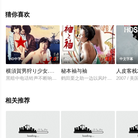
鲁尼,莫妮卡·斯特雷贝尔等演员精彩演绎的意大利电影，手
机免费观看高清无删减完整版电影大全就上飘花影院，更
猜你喜欢
多相关信息可移步至豆瓣电影、电视猫或剧情网等平台了
解。
7.0
9.0
HD中字
HD中字
中文字幕
横須賀男狩り少女.悦楽
秘本袖与袖
人皮客栈
黑暗中电话铃声不断响起，但无人接听。八重子和光夫夫妇被闯
鹤田栗之助一边以风叶为名写小说，
2007 / 
相关推荐