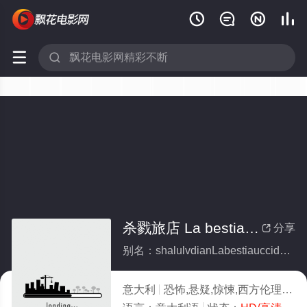






杀戮旅店 La bestia uccide a sangue freddo
分享

别名：shalulvdianLabestiauccideasanguefreddo
意大利
恐怖,悬疑,惊悚,西方伦理
19