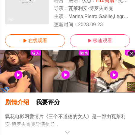
语言：
法语
状态：
HD/高清
- 免费在线观看
导演：
瓦莱利安·博罗夫奇克
主演：
Marina,Pierro,Gaëlle,Legrand,Pascale,Christophe,François,Guétary,让-克洛德·德雷菲斯
HD
更新时间：
2023-09-23
在线观看
极速观看


剧情介绍
我要评分
飘花电影网爱情片《三个不道德的女人》是一部由瓦莱利
安·博罗夫奇克导演执导，
Marina,Pierro,Gaëlle,Legrand,Pascale,Christophe,François,G
