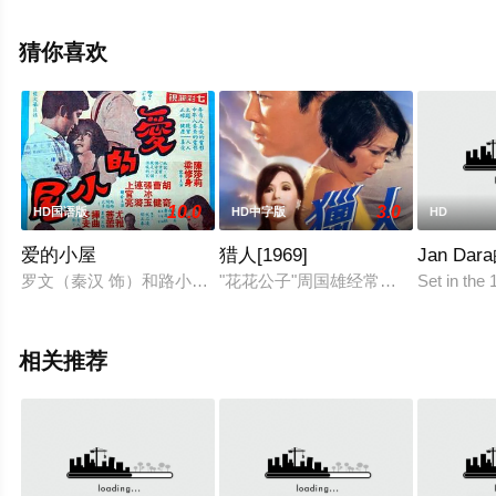
让-克洛德·德雷菲斯等演员精彩演绎的法国电影，手机免费
观看高清无删减完整版电影大全就上飘花影院，更多相关
猜你喜欢
信息可移步至豆瓣电影、电视猫或剧情网等平台了解。
10.0
3.0
HD国语版
HD中字版
HD
爱的小屋
猎人[1969]
Jan Da
罗文（秦汉 饰）和路小雨（林青霞 饰）是就读于同一所大学的
"花花公子"周国雄经常与公司女职员
Set in the 
相关推荐