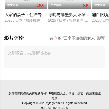
10.0
6.0
中文字幕
中文字幕
中文字幕
大家的妻子：住户专用洞口
每晚与隔壁男人怀孕性爱
翻白眼喷
2025 / 日本 / 加藤桃香
2025 / 日本 / 舞原希里,佐川金二
2025 / 
影片评论
共
0
条 “三个不道德的女人” 影评
飘花电影网
提供免费最新热播VIP电视剧大全、动漫、综艺、高清未删减
电影
Copyright © 2023 zjjldly.com All Rights Reserved
粤ICP备20236729号