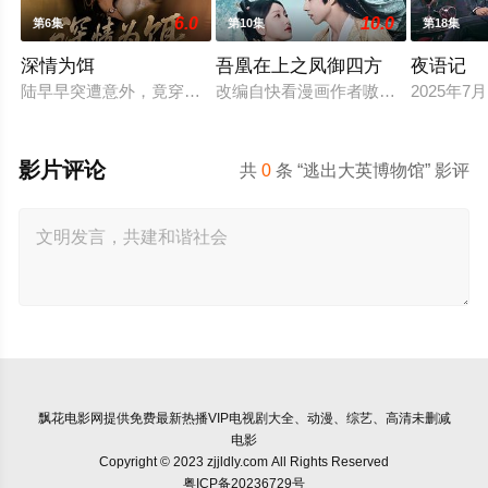
6.0
10.0
第6集
第10集
第18集
深情为饵
吾凰在上之凤御四方
夜语记
陆早早突遭意外，竟穿越成民国少夫人苏沐晚，醒来，却是丈夫
改编自快看漫画作者嗷小泽的独家连
2025年
影片评论
共
0
条 “逃出大英博物馆” 影评
飘花电影网
提供免费最新热播VIP电视剧大全、动漫、综艺、高清未删减
电影
Copyright © 2023 zjjldly.com All Rights Reserved
粤ICP备20236729号