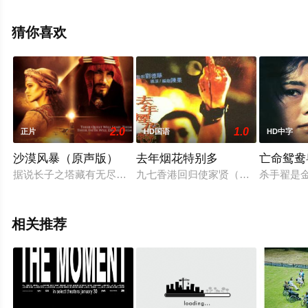
观看高清无删减完整版电影大全就上飘花影院，更多相关
信息可移步至豆瓣电影、电视猫或剧情网等平台了解。
猜你喜欢
2.0
1.0
正片
HD国语
HD中字
沙漠风暴（原声版）
去年烟花特别多
亡命鸳鸯
据说长子之塔藏有无尽的宝藏，引来了许多人的觊觎，也因此而
九七香港回归使家贤（何华超）等5名
杀手翟是
相关推荐