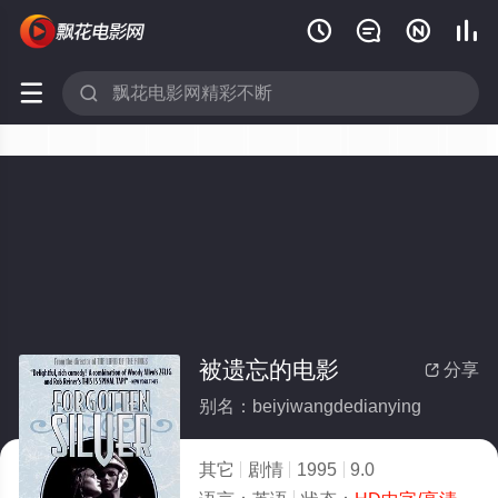






被遗忘的电影
分享

别名：beiyiwangdedianying
其它
剧情
1995
9.0