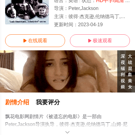
语言：
英语
状态：
HD中字/高清
- 免费在线观看
导演：
Peter,Jackson
主演：
彼得·杰克逊,伦纳德马丁,山姆·尼尔,Thomas,Robins
HD中字
更新时间：
2023-04-19
在线观看
极速观看


剧情介绍
我要评分
飘花电影网剧情片《被遗忘的电影》是一部由
Peter,Jackson导演执导，彼得·杰克逊,伦纳德马丁,山姆·尼
尔,Thomas,Robins等演员精彩演绎的其它电影，手机免费
