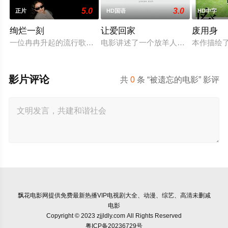
5.0
3.0
正片
HD国语
HD中字
绚烂一刻
让爱回家
废用身
一位冉冉升起的流行歌手在为她的巡回演唱会首秀做准备的同时
电影讲述了一个放羊人吴鑫，为两只
本作描绘
影片评论
共
0
条 “被遗忘的电影” 影评
飘花电影网
提供免费最新热播VIP电视剧大全、动漫、综艺、高清未删减
电影
Copyright © 2023 zjjldly.com All Rights Reserved
粤ICP备20236729号